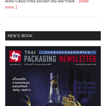
ดีเหมาะสมมากขึ้น ยิ่งแปลกใหม่ได้มากยิ่งดี …
[Read
about
more...]
เรื่อง
เล่า
คน
ทำ
Primary
NEW E-BOOK
กล่อง:
Sidebar
Easi-
bowl