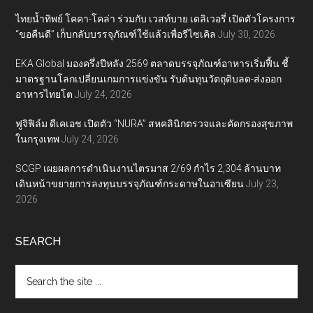
ไทยน้ำทิพย์ โคคา-โคล่า ร่วมกับ เวสท์บาย เดลิเวอรี่ เปิดตัวโครงการ
“ขอคืนดี” เก็บกลับบรรจุภัณฑ์ใช้แล้วเพื่อรีไซเคิล
July 30, 2026
EKA Global มองครึ่งปีหลัง 2569 ตลาดบรรจุภัณฑ์อาหารเริ่มฟื้น ชี้
มาตรฐานโลกเปลี่ยนเกมการแข่งขัน รับต้นทุนวัตถุดิบลด-ส่งออก
อาหารไทยโต
July 24, 2026
ฟูจิฟิล์ม ดีเคเอช เปิดตัว “NURA” สหคลินิกตรวจและคัดกรองสุขภาพ
ในกรุงเทพ
July 24, 2026
SCGP เผยผลการดำเนินงานไตรมาส 2/69 กำไร 2,304 ล้านบาท
เดินหน้าขยายการลงทุนบรรจุภัณฑ์กระดาษในอาเซียน
July 23,
2026
SEARCH
Search
the
site