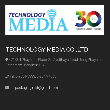
...
TECHNOLOGY MEDIA CO.,LTD.
471/3-4 Phayathai Place, Sri-Ayutthaya Road, Tung Phayathai
Ratchatewi, Bangkok 10400
Tel. 0-2354-5333, 0-2644-4555
thaipackaging.mkt@gmail.com