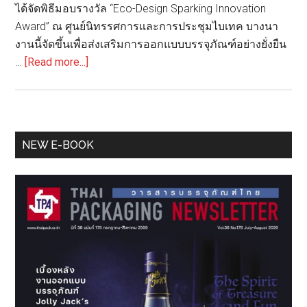
ได้จัดพิธีมอบรางวัล “Eco-Design Sparking Innovation
Award” ณ ศูนย์นิทรรศการและการประชุมไบเทค บางนา
งานนี้จัดขึ้นเพื่อส่งเสริมการออกแบบบรรจุภัณฑ์อย่างยั่งยืน
about
…
[Read more...]
GIZ
จัด
พิธี
มอบ
Primary
NEW E-BOOK
รางวัล
Sidebar
Eco-
Design
Sparking
Innovation
Award