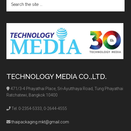
Search
the
site
...
TECHNOLOGY MEDIA CO.,LTD.
471/3-4 Phayathai Place, Sri-Ayutthaya Road, Tung Phayathai
Ratchatewi, Bangkok 10400
Tel. 0-2354-5333, 0-2644-4555
thaipackaging.mkt@gmail.com