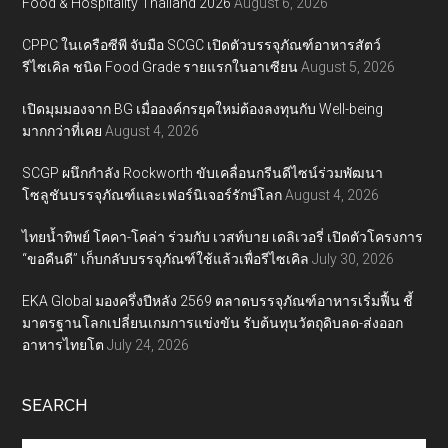
Food & Hospitality Thailand 2026
August 6, 2026
CPPC ในเครือซีพี จับมือ SCGC เปิดตัวบรรจุภัณฑ์อาหารสัตว์
รีไซเคิล ชนิด Food Grade รายแรกในอาเซียน
August 5, 2026
เปิดมุมมองจาก BG เมื่อองค์กรยุคใหม่ต้องลงทุนกับ Well-being
มากกว่าที่เคย
August 4, 2026
SCGP ผนึกกำลัง Rockworth ขับเคลื่อนกรีนดีไซน์ร่วมพัฒนา
โซลูชันบรรจุภัณฑ์และเฟอร์นิเจอร์รักษ์โลก
August 4, 2026
ไทยน้ำทิพย์ โคคา-โคล่า ร่วมกับ เวสท์บาย เดลิเวอรี่ เปิดตัวโครงการ
“ขอคืนดี” เก็บกลับบรรจุภัณฑ์ใช้แล้วเพื่อรีไซเคิล
July 30, 2026
EKA Global มองครึ่งปีหลัง 2569 ตลาดบรรจุภัณฑ์อาหารเริ่มฟื้น ชี้
มาตรฐานโลกเปลี่ยนเกมการแข่งขัน รับต้นทุนวัตถุดิบลด-ส่งออก
อาหารไทยโต
July 24, 2026
SEARCH