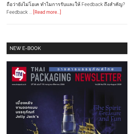
ถือว่ายังไม่โอเค ทำไมการรับและให้ Feedback ถึงสำคัญ?
about
Feedback …
[Read more...]
ปรับ
งาน
ให้
ปัง!!!
Primary
NEW E-BOOK
ศิลปะ
Sidebar
การ
ให้
และ
รับ
Feedback
สำหรับ
นัก
ออกแบบ