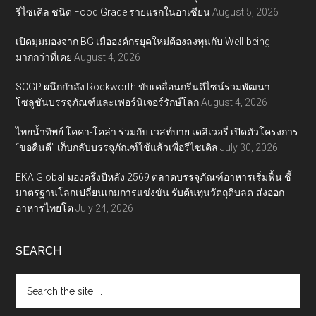
รีไซเคิล ชนิด Food Grade รายแรกในอาเซียน
August 5, 2026
เปิดมุมมองจาก BG เมื่อองค์กรยุคใหม่ต้องลงทุนกับ Well-being
มากกว่าที่เคย
August 4, 2026
SCGP ผนึกกำลัง Rockworth ขับเคลื่อนกรีนดีไซน์ร่วมพัฒนา
โซลูชันบรรจุภัณฑ์และเฟอร์นิเจอร์รักษ์โลก
August 4, 2026
ไทยน้ำทิพย์ โคคา-โคล่า ร่วมกับ เวสท์บาย เดลิเวอรี่ เปิดตัวโครงการ
“ขอคืนดี” เก็บกลับบรรจุภัณฑ์ใช้แล้วเพื่อรีไซเคิล
July 30, 2026
EKA Global มองครึ่งปีหลัง 2569 ตลาดบรรจุภัณฑ์อาหารเริ่มฟื้น ชี้
มาตรฐานโลกเปลี่ยนเกมการแข่งขัน รับต้นทุนวัตถุดิบลด-ส่งออก
อาหารไทยโต
July 24, 2026
SEARCH
Search
the
site