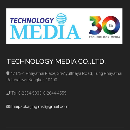
...
TECHNOLOGY MEDIA CO.,LTD.
471/3-4 Phayathai Place, Sri-Ayutthaya Road, Tung Phayathai
Ratchatewi, Bangkok 10400
Tel. 0-2354-5333, 0-2644-4555
thaipackaging.mkt@gmail.com