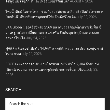
โซลูชันบรรจุภัณฑ์และเฟอร์นิเจอร์รักษ์โลก
August 4, 2026
ไทยน้ำทิพย์ โคคา-โคล่า ร่วมกับ เวสท์บาย เดลิเวอรี่ เปิดตัวโครงการ
“ขอคืนดี” เก็บกลับบรรจุภัณฑ์ใช้แล้วเพื่อรีไซเคิล
July 30, 2026
EKA Global มองครึ่งปีหลัง 2569 ตลาดบรรจุภัณฑ์อาหารเริ่มฟื้น ชี้
มาตรฐานโลกเปลี่ยนเกมการแข่งขัน รับต้นทุนวัตถุดิบลด-ส่งออก
อาหารไทยโต
July 24, 2026
ฟูจิฟิล์ม ดีเคเอช เปิดตัว “NURA” สหคลินิกตรวจและคัดกรองสุขภาพ
ในกรุงเทพ
July 24, 2026
SCGP เผยผลการดำเนินงานไตรมาส 2/69 กำไร 2,304 ล้านบาท
เดินหน้าขยายการลงทุนบรรจุภัณฑ์กระดาษในอาเซียน
July 23,
2026
SEARCH
Search
the