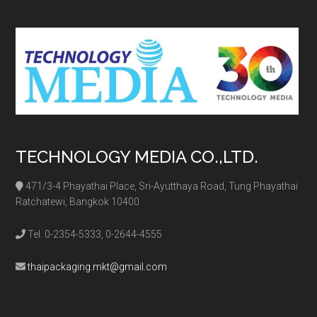
site
...
TECHNOLOGY MEDIA CO.,LTD.
471/3-4 Phayathai Place, Sri-Ayutthaya Road, Tung Phayathai
Ratchatewi, Bangkok 10400
Tel. 0-2354-5333, 0-2644-4555
thaipackaging.mkt@gmail.com