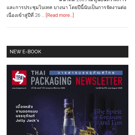
และการประชุมไบเทค บางนา โดยปีนี้นับเป็นการจัดงานต่อ
about
เนื่องเข้าสู่ปีที่ 26 …
[Read more...]
เริ่ม
แล้ว
Thailand
Industrial
Primary
NEW E-BOOK
Fair
Sidebar
และ
Food
Pack
Asia
2026
ชู
แนวคิด
“AI
Driven
Factory”