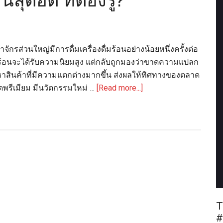
นสุดฮิต ที่ต้องรู้?
กรส่วนใหญ่มีการดื่มเครื่องดื่มร้อนอย่างน้อยหนึ่งครั้งต่อ
ื่มร้อนจะได้รับความนิยมสูง แต่กลับถูกมองว่าขาดความแปลก
องหาสินค้าที่มีความแตกต่างมากขึ้น ส่งผลให้ทิศทางของตลาด
about
รดพรีเมียม มีนวัตกรรมใหม่ …
[Read more...]
รวม
เท
ร็นด์
เครื่อง
ดื่ม
ร้อน
สุด
ฮิต
ที่
T
ต้อง
#