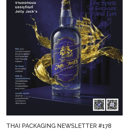
รีไซเคิล
ใน
ภาค
ใต้”
ยก
ระดับ
การ
รีไซเคิล
ด้วย
ระบบ
โล
จิ
สติ
กส์
ย้อน
กลับ
THAI PACKAGING NEWSLETTER #178