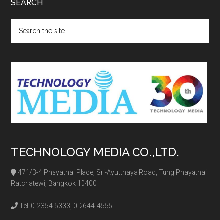
SEARCH
Search
the
site
...
TECHNOLOGY MEDIA CO.,LTD.
471/3-4 Phayathai Place, Sri-Ayutthaya Road, Tung Phayathai
Ratchatewi, Bangkok 10400
Tel. 0-2354-5333, 0-2644-4555