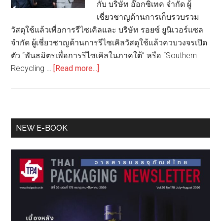
กับ บริษัท อ๊อกซิเทค จำกัด ผู้
เชี่ยวชาญด้านการเก็บรวบรวม
วัสดุใช้แล้วเพื่อการรีไซเคิลและ บริษัท รอยซ์ ยูนิเวอร์แซล
จำกัด ผู้เชี่ยวชาญด้านการรีไซเคิลวัสดุใช้แล้วควบวงจรเปิด
ตัว “พันธมิตรเพื่อการรีไซเคิลในภาคใต้” หรือ “Southern
about
Recycling …
[Read more...]
หาด
ทิพย์
ผนึก
กำลัง
Primary
NEW E-BOOK
เครือ
Sidebar
ข่าย
เปิด
ตัว
“พันธมิตร
เพื่อ
การ