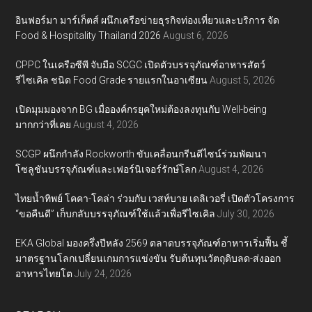
อินฟอร์มา มาร์เก็ตส์ ผนึกเครือข่ายธุรกิจท่องเที่ยวและบริการ จัด
Food & Hospitality Thailand 2026
August 6, 2026
CPPC ในเครือซีพี จับมือ SCGC เปิดตัวบรรจุภัณฑ์อาหารสัตว์
รีไซเคิล ชนิด Food Grade รายแรกในอาเซียน
August 5, 2026
เปิดมุมมองจาก BG เมื่อองค์กรยุคใหม่ต้องลงทุนกับ Well-being
มากกว่าที่เคย
August 4, 2026
SCGP ผนึกกำลัง Rockworth ขับเคลื่อนกรีนดีไซน์ร่วมพัฒนา
โซลูชันบรรจุภัณฑ์และเฟอร์นิเจอร์รักษ์โลก
August 4, 2026
ไทยน้ำทิพย์ โคคา-โคล่า ร่วมกับ เวสท์บาย เดลิเวอรี่ เปิดตัวโครงการ
“ขอคืนดี” เก็บกลับบรรจุภัณฑ์ใช้แล้วเพื่อรีไซเคิล
July 30, 2026
EKA Global มองครึ่งปีหลัง 2569 ตลาดบรรจุภัณฑ์อาหารเริ่มฟื้น ชี้
มาตรฐานโลกเปลี่ยนเกมการแข่งขัน รับต้นทุนวัตถุดิบลด-ส่งออก
อาหารไทยโต
July 24, 2026