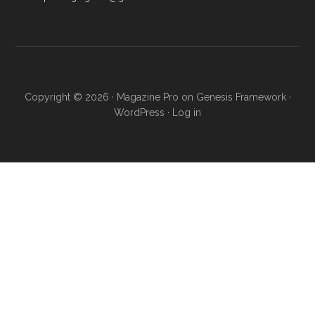
Copyright © 2026 ·
Magazine Pro
on
Genesis Framework
·
WordPress
·
Log in