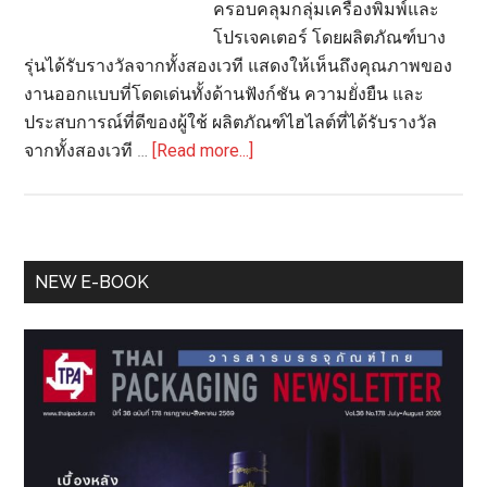
ครอบคลุมกลุ่มเครื่องพิมพ์และ
โปรเจคเตอร์ โดยผลิตภัณฑ์บาง
รุ่นได้รับรางวัลจากทั้งสองเวที แสดงให้เห็นถึงคุณภาพของ
งานออกแบบที่โดดเด่นทั้งด้านฟังก์ชัน ความยั่งยืน และ
ประสบการณ์ที่ดีของผู้ใช้ ผลิตภัณฑ์ไฮไลต์ที่ได้รับรางวัล
about
จากทั้งสองเวที …
[Read more...]
เอปสัน
คว้า
รางวัล
การ
Primary
NEW E-BOOK
ออกแบบ
Sidebar
ระดับ
โลก
ปี
2025
ตอกย้ำ
ความ