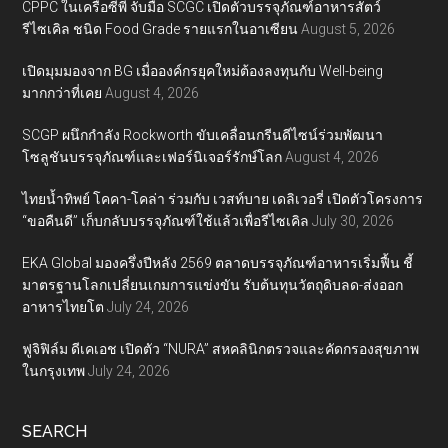
CPPC ในเครือซีพี จับมือ SCGC เปิดตัวบรรจุภัณฑ์อาหารสัตว์
รีไซเคิล ชนิด Food Grade รายแรกในอาเซียน
August 5, 2026
เปิดมุมมองจาก BG เมื่อองค์กรยุคใหม่ต้องลงทุนกับ Well-being
มากกว่าที่เคย
August 4, 2026
SCGP ผนึกกำลัง Rockworth ขับเคลื่อนกรีนดีไซน์ร่วมพัฒนา
โซลูชันบรรจุภัณฑ์และเฟอร์นิเจอร์รักษ์โลก
August 4, 2026
ไทยน้ำทิพย์ โคคา-โคล่า ร่วมกับ เวสท์บาย เดลิเวอรี่ เปิดตัวโครงการ
“ขอคืนดี” เก็บกลับบรรจุภัณฑ์ใช้แล้วเพื่อรีไซเคิล
July 30, 2026
EKA Global มองครึ่งปีหลัง 2569 ตลาดบรรจุภัณฑ์อาหารเริ่มฟื้น ชี้
มาตรฐานโลกเปลี่ยนเกมการแข่งขัน รับต้นทุนวัตถุดิบลด-ส่งออก
อาหารไทยโต
July 24, 2026
ฟูจิฟิล์ม ดีเคเอช เปิดตัว “NURA” สหคลินิกตรวจและคัดกรองสุขภาพ
ในกรุงเทพ
July 24, 2026
SEARCH