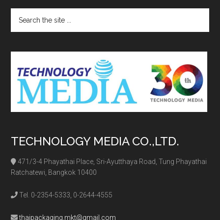
Search
the
site
...
TECHNOLOGY MEDIA CO.,LTD.
471/3-4 Phayathai Place, Sri-Ayutthaya Road, Tung Phayathai
Ratchatewi, Bangkok 10400
Tel. 0-2354-5333, 0-2644-4555
thaipackaging.mkt@gmail.com