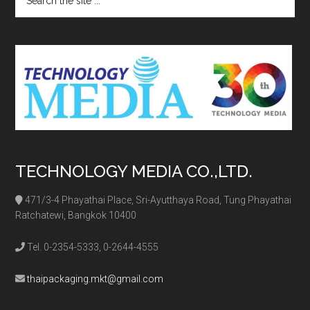
the
site
...
TECHNOLOGY MEDIA CO.,LTD.
471/3-4 Phayathai Place, Sri-Ayutthaya Road, Tung Phayathai
Ratchatewi, Bangkok 10400
Tel. 0-2354-5333, 0-2644-4555
thaipackaging.mkt@gmail.com