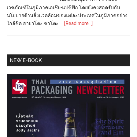
เวชภัณฑ์ในภูมิภาคเอเชีย-แปซิฟิก โดยยังคงสอดรับกับ
นโยบายด้านสิ่งแวดล้อมของแต่ละประเทศในภูมิภาคอย่าง
about
ใกล้ชิด ฮายาโตะ ซาโตะ …
[Read more...]
มุ่ง
สู่
การ
พัฒนา
Primary
NEW E-BOOK
บรรจุ
Sidebar
ภัณฑ์
ที่
ยั่งยืน
และ
ขับ
เคลื่อน
อนาคต
ของ
ภูมิภาค