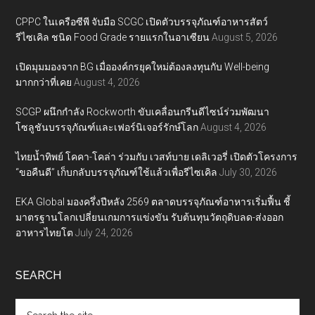
CPPC ในเครือซีพี จับมือ SCGC เปิดตัวบรรจุภัณฑ์อาหารสัตว์
รีไซเคิล ชนิด Food Grade รายแรกในอาเซียน
August 5, 2026
เปิดมุมมองจาก BG เมื่อองค์กรยุคใหม่ต้องลงทุนกับ Well-being
มากกว่าที่เคย
August 4, 2026
SCGP ผนึกกำลัง Rockworth ขับเคลื่อนกรีนดีไซน์ร่วมพัฒนา
โซลูชันบรรจุภัณฑ์และเฟอร์นิเจอร์รักษ์โลก
August 4, 2026
ไทยน้ำทิพย์ โคคา-โคล่า ร่วมกับ เวสท์บาย เดลิเวอรี่ เปิดตัวโครงการ
“ขอคืนดี” เก็บกลับบรรจุภัณฑ์ใช้แล้วเพื่อรีไซเคิล
July 30, 2026
EKA Global มองครึ่งปีหลัง 2569 ตลาดบรรจุภัณฑ์อาหารเริ่มฟื้น ชี้
มาตรฐานโลกเปลี่ยนเกมการแข่งขัน รับต้นทุนวัตถุดิบลด-ส่งออก
อาหารไทยโต
July 24, 2026
SEARCH
Search