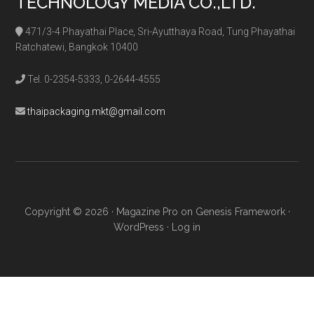
TECHNOLOGY MEDIA CO.,LTD.
471/3-4 Phayathai Place, Sri-Ayutthaya Road, Tung Phayathai
Ratchatewi, Bangkok 10400
Tel. 0-2354-5333, 0-2644-4555
thaipackaging.mkt@gmail.com
Copyright © 2026 ·
Magazine Pro
on
Genesis Framework
·
WordPress
·
Log in