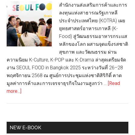
สำนักงานส่งเสริมการค้าและการ
K-
ลงทุนแห่งสาธารณรัฐเกาหลี
Food
ประจำประเทศไทย (KOTRA) เผย
แห่ง
ยุทธศาสตร์อาหารเกาหลี (K-
อาเซียน
Food) สู่วัฒนธรรมอาหารกระแส
หลักของโลก ผสานจุดแข็งรสชาติ
สุขภาพ และวัฒนธรรม ผ่าน
ความนิยม K-Culture, K-POP และ K-Drama ล่าสุดเตรียมจัด
งาน SEOUL FOOD in Bangkok 2025 ระหว่างวันที่ 26–28
พฤศจิกายน 2568 ณ ศูนย์การประชุมแห่งชาติสิริกิติ์ คาด
มูลค่าการค้าและการเจรจาธุรกิจในงานสูงกว่า …
[Read
about
more...]
KOTRA
เตรียม
จัด
งาน
Primary
NEW E-BOOK
SEOUL