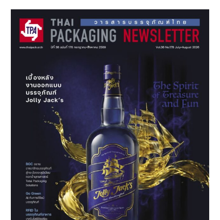
Sidebar
FOOD
in
Bangkok
2025
พร้อม
ชู
ไทย
เป็น
ศูนย์กลาง
K-
Food
อาเซียน