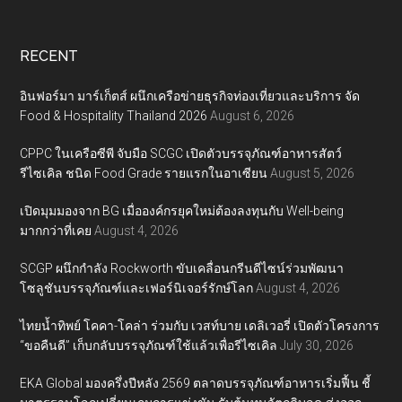
RECENT
อินฟอร์มา มาร์เก็ตส์ ผนึกเครือข่ายธุรกิจท่องเที่ยวและบริการ จัด
Food & Hospitality Thailand 2026
August 6, 2026
CPPC ในเครือซีพี จับมือ SCGC เปิดตัวบรรจุภัณฑ์อาหารสัตว์
รีไซเคิล ชนิด Food Grade รายแรกในอาเซียน
August 5, 2026
เปิดมุมมองจาก BG เมื่อองค์กรยุคใหม่ต้องลงทุนกับ Well-being
มากกว่าที่เคย
August 4, 2026
SCGP ผนึกกำลัง Rockworth ขับเคลื่อนกรีนดีไซน์ร่วมพัฒนา
โซลูชันบรรจุภัณฑ์และเฟอร์นิเจอร์รักษ์โลก
August 4, 2026
ไทยน้ำทิพย์ โคคา-โคล่า ร่วมกับ เวสท์บาย เดลิเวอรี่ เปิดตัวโครงการ
“ขอคืนดี” เก็บกลับบรรจุภัณฑ์ใช้แล้วเพื่อรีไซเคิล
July 30, 2026
EKA Global มองครึ่งปีหลัง 2569 ตลาดบรรจุภัณฑ์อาหารเริ่มฟื้น ชี้