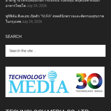
มาตรฐานโลกเปลี่ยนเกมการแข่งขัน รับต้นทุนวัตถุดิบลด-ส่งออก
อาหารไทยโต
July 24, 2026
ฟูจิฟิล์ม ดีเคเอช เปิดตัว “NURA” สหคลินิกตรวจและคัดกรองสุขภาพ
ในกรุงเทพ
July 24, 2026
SEARCH
Search
the
site
...