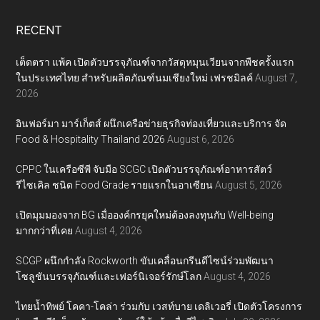
RECENT
เต็ดตรา แพ้ค เปิดตัวบรรจุภัณฑ์จากวัสดุหมุนเวียนจากพืชครั้งแรก
ในประเทศไทย สำหรับผลิตภัณฑ์นมเชียงใหม่ เฟรชมิลค์
August 7,
2026
อินฟอร์มา มาร์เก็ตส์ ผนึกเครือข่ายธุรกิจท่องเที่ยวและบริการ จัด
Food & Hospitality Thailand 2026
August 6, 2026
CPPC ในเครือซีพี จับมือ SCGC เปิดตัวบรรจุภัณฑ์อาหารสัตว์
รีไซเคิล ชนิด Food Grade รายแรกในอาเซียน
August 5, 2026
เปิดมุมมองจาก BG เมื่อองค์กรยุคใหม่ต้องลงทุนกับ Well-being
มากกว่าที่เคย
August 4, 2026
SCGP ผนึกกำลัง Rockworth ขับเคลื่อนกรีนดีไซน์ร่วมพัฒนา
โซลูชันบรรจุภัณฑ์และเฟอร์นิเจอร์รักษ์โลก
August 4, 2026
ไทยน้ำทิพย์ โคคา-โคล่า ร่วมกับ เวสท์บาย เดลิเวอรี่ เปิดตัวโครงการ