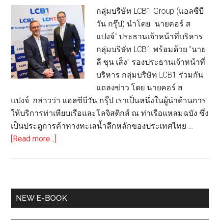
กลุ่มบริษัท LCB1 Group (แอลซีบี
วัน กรุ๊ป) นำโดย "นายคอร์ ส
แปงจ์" ประธานเจ้าหน้าที่บริหาร
กลุ่มบริษัท LCB1 พร้อมด้วย "นาย
ลี ชุน เส็ง" รองประธานเจ้าหน้าที่
บริหาร กลุ่มบริษัท LCB1 ร่วมกัน
แถลงข่าว โดย นายคอร์ ส
แปงจ์ กล่าวว่า แอลซีบีวัน กรุ๊ป เราเป็นหนึ่งในผู้นำด้านการ
ให้บริการท่าเทียบเรือและโลจิสติกส์ ณ ท่าเรือแหลมฉบัง ซึ่ง
เป็นประตูการค้าทางทะเลน้ำลึกหลักของประเทศไทย …
about
[Read more...]
“LCB1
Group”
ฉลอง
ครบ
Primary
NEW E-BOOK
รอบ
Sidebar
30