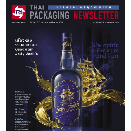
ปี
แห่ง
ความ
ร่วม
มือ
และ
ความ
ยั่งยืน
ท่าเรือ
แหลม
ฉบัง
และ
โล
จิ
สติ
กส์
ภาย