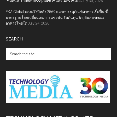
“ขอคืนดี” เก็บกลับบรรจุภัณฑ์ใช้แล้วเพื่อรีไซเคิล
July 30, 2026
EKA Global มองครึ่งปีหลัง 2569 ตลาดบรรจุภัณฑ์อาหารเริ่มฟื้น ชี้
มาตรฐานโลกเปลี่ยนเกมการแข่งขัน รับต้นทุนวัตถุดิบลด-ส่งออก
อาหารไทยโต
July 24, 2026
SEARCH
Search
the
site
...