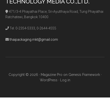
TECHNOLOGY MEDIA CO.,LTD.
471/3-4 Phayathai Place, Sri-Ayutthaya Road, Tung Phayathai
Ratchatewi, Bangkok 10400
Tel. 0-2354-5333, 0-2644-4555
thaipackaging.mkt@gmail.com
Copyright © 2026 ·
Magazine Pro
on
Genesis Framework
·
WordPress
·
Log in