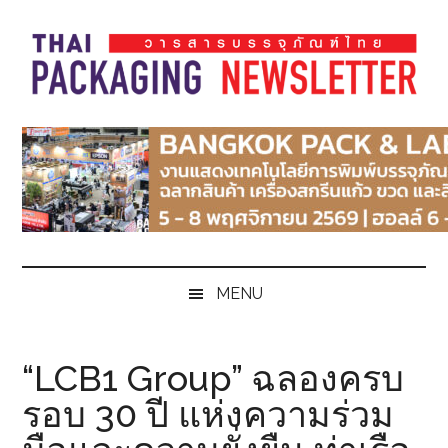
Skip
Skip
Skip
Skip
to
to
to
to
main
secondary
primary
footer
content
menu
sidebar
Thai
Thai
Pack
Pack
Magazine
Magazine
MENU
“LCB1 Group” ฉลองครบ
รอบ 30 ปี แห่งความร่วม