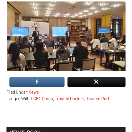
Filed Under:
News
Tagged With:
LCB1 Group
,
Trusted Partner
,
Trusted Port
Primary