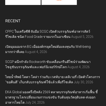
RECENT
CPPC ในเครือซีพี จับมือ SCGC เปิดตัวบรรจุภัณฑ์อาหารสัตว์
รีไซเคิล ชนิด Food Grade รายแรกในอาเซียน
August 5, 2026
เปิดมุมมองจาก BG เมื่อองค์กรยุคใหม่ต้องลงทุนกับ Well-being
มากกว่าที่เคย
August 4, 2026
SCGP ผนึกกำลัง Rockworth ขับเคลื่อนกรีนดีไซน์ร่วมพัฒนา
โซลูชันบรรจุภัณฑ์และเฟอร์นิเจอร์รักษ์โลก
August 4, 2026
ไทยน้ำทิพย์ โคคา-โคล่า ร่วมกับ เวสท์บาย เดลิเวอรี่ เปิดตัวโครงการ
“ขอคืนดี” เก็บกลับบรรจุภัณฑ์ใช้แล้วเพื่อรีไซเคิล
July 30, 2026
EKA Global มองครึ่งปีหลัง 2569 ตลาดบรรจุภัณฑ์อาหารเริ่มฟื้น ชี้
มาตรฐานโลกเปลี่ยนเกมการแข่งขัน รับต้นทุนวัตถุดิบลด-ส่งออก
อาหารไทยโต
July 24, 2026