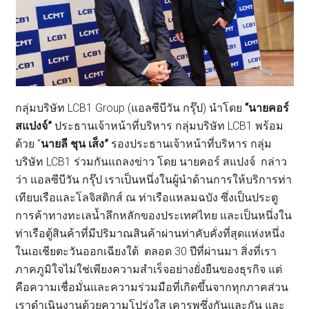
กลุ่มบริษัท LCB1 Group (แอลซีบีวัน กรุ๊ป) นำโดย
“นายคอร์
สแปงจ์”
ประธานเจ้าหน้าที่บริหาร กลุ่มบริษัท LCB1 พร้อม
ด้วย “
นายลี ชุน เส็ง”
รองประธานเจ้าหน้าที่บริหาร กลุ่ม
บริษัท LCB1 ร่วมกันแถลงข่าว โดย นายคอร์ สแปงจ์ กล่าว
ว่า แอลซีบีวัน กรุ๊ป เราเป็นหนึ่งในผู้นำด้านการให้บริการท่า
เทียบเรือและโลจิสติกส์ ณ ท่าเรือแหลมฉบัง ซึ่งเป็นประตู
การค้าทางทะเลน้ำลึกหลักของประเทศไทย และเป็นหนึ่งใน
ท่าเรือตู้สินค้าที่มีปริมาณสินค้าผ่านท่าคับคั่งที่สุดแห่งหนึ่ง
ในเอเชียตะวันออกเฉียงใต้ ตลอด 30 ปีที่ผ่านมา สิ่งที่เรา
ภาคภูมิใจไม่ใช่เพียงความสำเร็จอย่างยั่งยืนของธุรกิจ แต่
คือความเชื่อมั่นและความร่วมมือที่เกิดขึ้นจากทุกภาคส่วน
เราดำเนินงานด้วยความโปร่งใส เคารพซึ่งกันและกัน และ