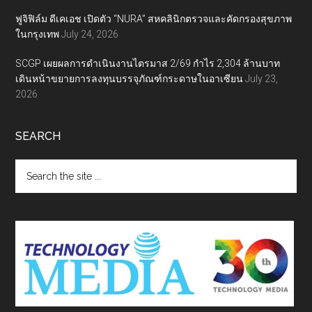
ฟูจิฟิล์ม ดีเคเอช เปิดตัว “NURA” สหคลินิกตรวจและคัดกรองสุขภาพ
ในกรุงเทพ
July 24, 2026
SCGP เผยผลการดำเนินงานไตรมาส 2/69 กำไร 2,304 ล้านบาท
เดินหน้าขยายการลงทุนบรรจุภัณฑ์กระดาษในอาเซียน
July 23,
2026
SEARCH
Search
the
site
...