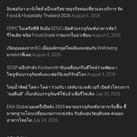
อินฟอร์มา มาร์เก็ตส์ ผนึกเครือข่ายธุรกิจท่องเที่ยวและบริการ จัด
Food & Hospitality Thailand 2026
August 6, 2026
CPPC ในเครือซีพี จับมือ SCGC เปิดตัวบรรจุภัณฑ์อาหารสัตว์
รีไซเคิล ชนิด Food Grade รายแรกในอาเซียน
August 5, 2026
เปิดมุมมองจาก BG เมื่อองค์กรยุคใหม่ต้องลงทุนกับ Well-being
มากกว่าที่เคย
August 4, 2026
SCGP ผนึกกำลัง Rockworth ขับเคลื่อนกรีนดีไซน์ร่วมพัฒนา
โซลูชันบรรจุภัณฑ์และเฟอร์นิเจอร์รักษ์โลก
August 4, 2026
ไทยน้ำทิพย์ โคคา-โคล่า ร่วมกับ เวสท์บาย เดลิเวอรี่ เปิดตัวโครงการ
“ขอคืนดี” เก็บกลับบรรจุภัณฑ์ใช้แล้วเพื่อรีไซเคิล
July 30, 2026
EKA Global มองครึ่งปีหลัง 2569 ตลาดบรรจุภัณฑ์อาหารเริ่มฟื้น ชี้
มาตรฐานโลกเปลี่ยนเกมการแข่งขัน รับต้นทุนวัตถุดิบลด-ส่งออก
อาหารไทยโต
July 24, 2026