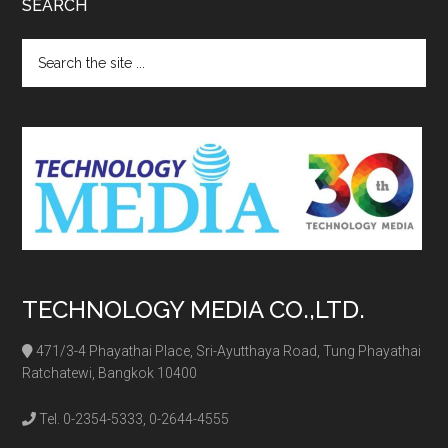
SEARCH
Search
the
site
...
TECHNOLOGY MEDIA CO.,LTD.
471/3-4 Phayathai Place, Sri-Ayutthaya Road, Tung Phayathai
Ratchatewi, Bangkok 10400
Tel. 0-2354-5333, 0-2644-4555