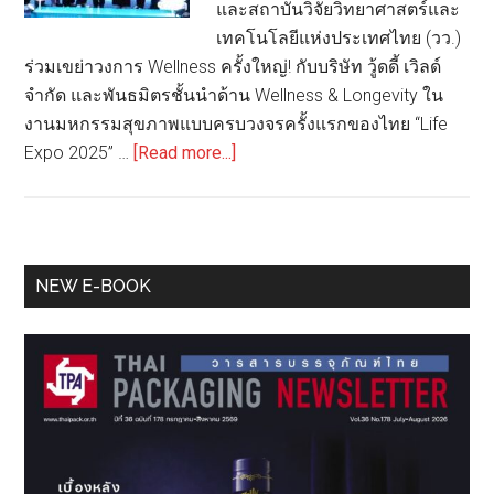
และสถาบันวิจัยวิทยาศาสตร์และ
เทคโนโลยีแห่งประเทศไทย (วว.)
ร่วมเขย่าวงการ Wellness ครั้งใหญ่! กับบริษัท วู้ดดี้ เวิลด์
จำกัด และพันธมิตรชั้นนำด้าน Wellness & Longevity ใน
งานมหกรรมสุขภาพแบบครบวงจรครั้งแรกของไทย “Life
about
Expo 2025” …
[Read more...]
กระทรวง
อว.
โดย
วว.
Primary
NEW E-BOOK
และ
Sidebar
บพข.
ร่วม
โชว์
ผล
งาน
ด้าน