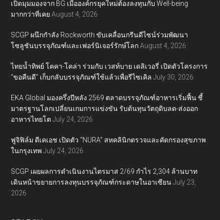
เปิดมุมมองจาก BG เมื่อองค์กรยุคใหม่ต้องลงทุนกับ Well-being
มากกว่าที่เคย
August 4, 2026
SCGP ผนึกกำลัง Rockworth ขับเคลื่อนกรีนดีไซน์ร่วมพัฒนา
โซลูชันบรรจุภัณฑ์และเฟอร์นิเจอร์รักษ์โลก
August 4, 2026
ไทยน้ำทิพย์ โคคา-โคล่า ร่วมกับ เวสท์บาย เดลิเวอรี่ เปิดตัวโครงการ
“ขอคืนดี” เก็บกลับบรรจุภัณฑ์ใช้แล้วเพื่อรีไซเคิล
July 30, 2026
EKA Global มองครึ่งปีหลัง 2569 ตลาดบรรจุภัณฑ์อาหารเริ่มฟื้น ชี้
มาตรฐานโลกเปลี่ยนเกมการแข่งขัน รับต้นทุนวัตถุดิบลด-ส่งออก
อาหารไทยโต
July 24, 2026
ฟูจิฟิล์ม ดีเคเอช เปิดตัว “NURA” สหคลินิกตรวจและคัดกรองสุขภาพ
ในกรุงเทพ
July 24, 2026
SCGP เผยผลการดำเนินงานไตรมาส 2/69 กำไร 2,304 ล้านบาท
เดินหน้าขยายการลงทุนบรรจุภัณฑ์กระดาษในอาเซียน
July 23,
2026