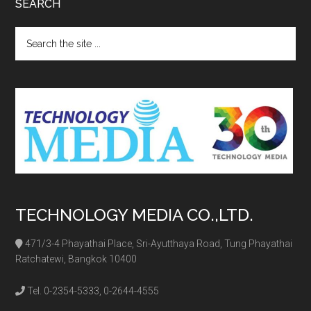
SEARCH
Search
the
site
...
TECHNOLOGY MEDIA CO.,LTD.
471/3-4 Phayathai Place, Sri-Ayutthaya Road, Tung Phayathai
Ratchatewi, Bangkok 10400
Tel. 0-2354-5333, 0-2644-4555