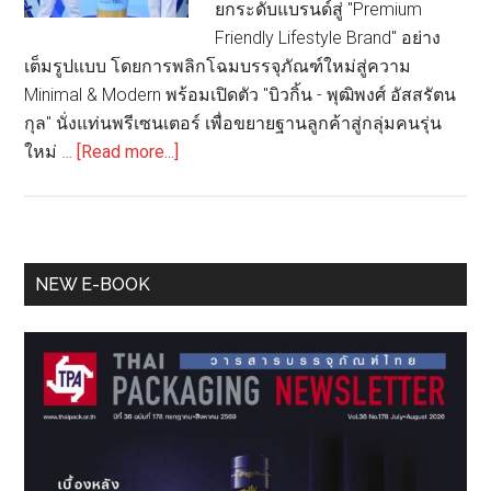
ยกระดับแบรนด์สู่ "Premium
Friendly Lifestyle Brand" อย่าง
เต็มรูปแบบ โดยการพลิกโฉมบรรจุภัณฑ์ใหม่สู่ความ
Minimal & Modern พร้อมเปิดตัว "บิวกิ้น - พุฒิพงศ์ อัสสรัตน
กุล" นั่งแท่นพรีเซนเตอร์ เพื่อขยายฐานลูกค้าสู่กลุ่มคนรุ่น
about
ใหม่ …
[Read more...]
พา
เลซ
ครบ
รอบ
Primary
NEW E-BOOK
29
Sidebar
ปี
ทุ่ม
100
ล้าน
รีเฟรช
แบรนด์