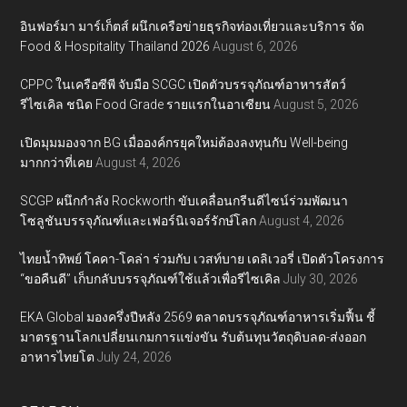
อินฟอร์มา มาร์เก็ตส์ ผนึกเครือข่ายธุรกิจท่องเที่ยวและบริการ จัด
Food & Hospitality Thailand 2026
August 6, 2026
CPPC ในเครือซีพี จับมือ SCGC เปิดตัวบรรจุภัณฑ์อาหารสัตว์
รีไซเคิล ชนิด Food Grade รายแรกในอาเซียน
August 5, 2026
เปิดมุมมองจาก BG เมื่อองค์กรยุคใหม่ต้องลงทุนกับ Well-being
มากกว่าที่เคย
August 4, 2026
SCGP ผนึกกำลัง Rockworth ขับเคลื่อนกรีนดีไซน์ร่วมพัฒนา
โซลูชันบรรจุภัณฑ์และเฟอร์นิเจอร์รักษ์โลก
August 4, 2026
ไทยน้ำทิพย์ โคคา-โคล่า ร่วมกับ เวสท์บาย เดลิเวอรี่ เปิดตัวโครงการ
“ขอคืนดี” เก็บกลับบรรจุภัณฑ์ใช้แล้วเพื่อรีไซเคิล
July 30, 2026
EKA Global มองครึ่งปีหลัง 2569 ตลาดบรรจุภัณฑ์อาหารเริ่มฟื้น ชี้
มาตรฐานโลกเปลี่ยนเกมการแข่งขัน รับต้นทุนวัตถุดิบลด-ส่งออก
อาหารไทยโต
July 24, 2026