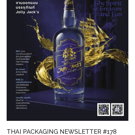
ครั้ง
ใหญ่
พลิก
โฉม
บรรจุ
ภัณฑ์
ใหม่
สู่
ความ
Minimal
&
Modern
THAI PACKAGING NEWSLETTER #178