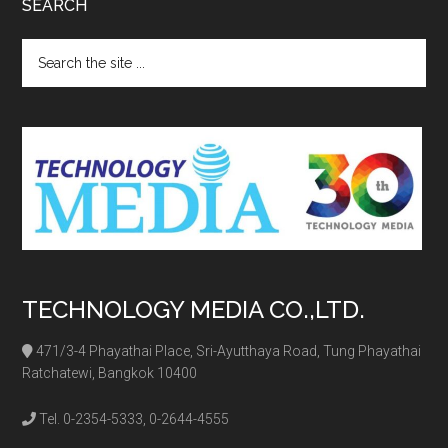
SEARCH
Search
the
site
...
TECHNOLOGY MEDIA CO.,LTD.
471/3-4 Phayathai Place, Sri-Ayutthaya Road, Tung Phayathai
Ratchatewi, Bangkok 10400
Tel. 0-2354-5333, 0-2644-4555