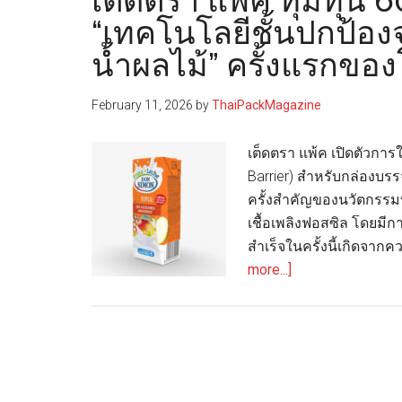
เต็ดตรา แพ้ค ทุ่มทุน 6
“เทคโนโลยีชั้นปกป้อ
น้ำผลไม้” ครั้งแรกขอ
February 11, 2026
by
ThaiPackMagazine
เต็ดตรา แพ้ค เปิดตัวการ
Barrier) สำหรับกล่องบรร
ครั้งสำคัญของนวัตกรรมบร
เชื้อเพลิงฟอสซิล โดยมี
สำเร็จในครั้งนี้เกิดจาก
about
more...]
เต็ด
ตรา
แพ้ค
ทุ่ม
ทุน