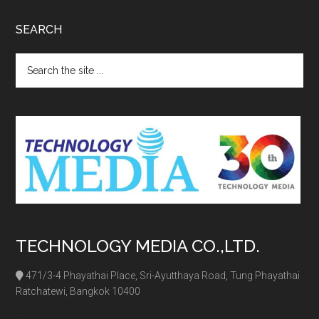
SEARCH
Search
the
site
...
TECHNOLOGY MEDIA CO.,LTD.
471/3-4 Phayathai Place, Sri-Ayutthaya Road, Tung Phayathai
Ratchatewi, Bangkok 10400