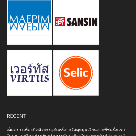
RECENT
เต็ดตรา แพ้ค เปิดตัวบรรจุภัณฑ์จากวัสดุหมุนเวียนจากพืชครั้งแรก