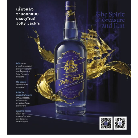
&
Packaging
แบบ
ตรง
จุด
พร้อม
ช่วย
คุณ
ตอบ
โจทย์
ตลาด
อย่าง
โดด
เด่น
และ
แตก
ต่าง