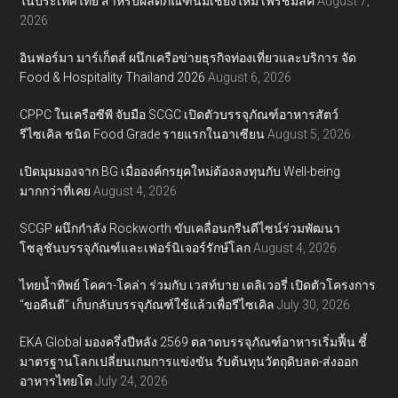
ในประเทศไทย สำหรับผลิตภัณฑ์นมเชียงใหม่ เฟรชมิลค์
August 7,
2026
อินฟอร์มา มาร์เก็ตส์ ผนึกเครือข่ายธุรกิจท่องเที่ยวและบริการ จัด
Food & Hospitality Thailand 2026
August 6, 2026
CPPC ในเครือซีพี จับมือ SCGC เปิดตัวบรรจุภัณฑ์อาหารสัตว์
รีไซเคิล ชนิด Food Grade รายแรกในอาเซียน
August 5, 2026
เปิดมุมมองจาก BG เมื่อองค์กรยุคใหม่ต้องลงทุนกับ Well-being
มากกว่าที่เคย
August 4, 2026
SCGP ผนึกกำลัง Rockworth ขับเคลื่อนกรีนดีไซน์ร่วมพัฒนา
โซลูชันบรรจุภัณฑ์และเฟอร์นิเจอร์รักษ์โลก
August 4, 2026
ไทยน้ำทิพย์ โคคา-โคล่า ร่วมกับ เวสท์บาย เดลิเวอรี่ เปิดตัวโครงการ
“ขอคืนดี” เก็บกลับบรรจุภัณฑ์ใช้แล้วเพื่อรีไซเคิล
July 30, 2026
EKA Global มองครึ่งปีหลัง 2569 ตลาดบรรจุภัณฑ์อาหารเริ่มฟื้น ชี้
มาตรฐานโลกเปลี่ยนเกมการแข่งขัน รับต้นทุนวัตถุดิบลด-ส่งออก
อาหารไทยโต
July 24, 2026