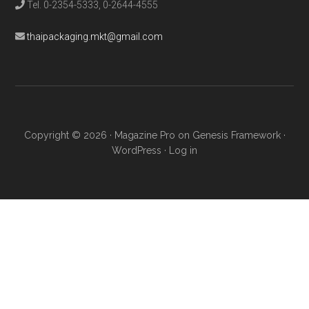
Tel. 0-2354-5333, 0-2644-4555
thaipackaging.mkt@gmail.com
Copyright © 2026 ·
Magazine Pro
on
Genesis Framework
·
WordPress
·
Log in