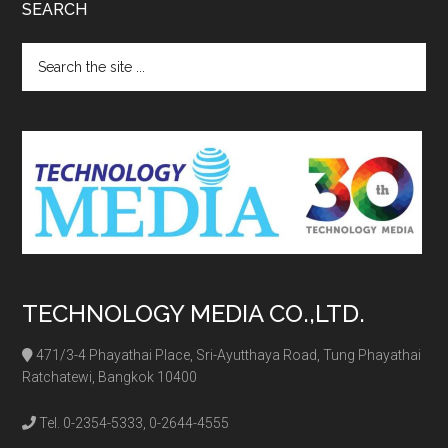
SEARCH
Search
the
site
...
TECHNOLOGY MEDIA CO.,LTD.
471/3-4 Phayathai Place, Sri-Ayutthaya Road, Tung Phayathai
Ratchatewi, Bangkok 10400
Tel. 0-2354-5333, 0-2644-4555