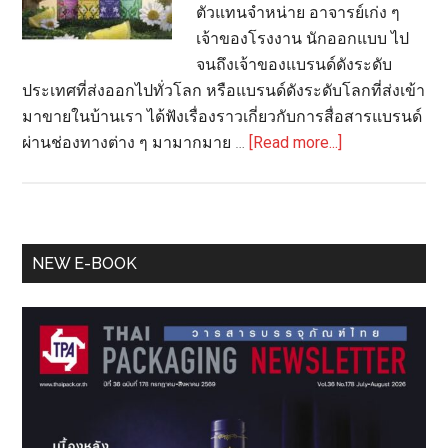
ตัวแทนจำหน่าย อาจารย์เก่ง ๆ
เจ้าของโรงงาน นักออกแบบ ไป
จนถึงเจ้าของแบรนด์ดังระดับ
ประเทศที่ส่งออกไปทั่วโลก หรือแบรนด์ดังระดับโลกที่ส่งเข้า
มาขายในบ้านเรา ได้ฟังเรื่องราวเกี่ยวกับการสื่อสารแบรนด์
about
ผ่านช่องทางต่าง ๆ มามากมาย …
[Read more...]
เริ่ม
ต้น
สร้าง
แบรนด์
Primary
NEW E-BOOK
บน
Sidebar
บรรจุ
ภัณฑ์
อย่างไร:
คู่มือ
สำหรับ
ธุรกิจ