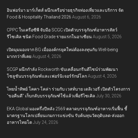
อินฟอร์มา มาร์เก็ตส์ ผนึกเครือข่ายธุรกิจท่องเที่ยวและบริการ จัด
Food & Hospitality Thailand 2026
August 6, 2026
CPPC ในเครือซีพี จับมือ SCGC เปิดตัวบรรจุภัณฑ์อาหารสัตว์
รีไซเคิล ชนิด Food Grade รายแรกในอาเซียน
August 5, 2026
เปิดมุมมองจาก BG เมื่อองค์กรยุคใหม่ต้องลงทุนกับ Well-being
มากกว่าที่เคย
August 4, 2026
SCGP ผนึกกำลัง Rockworth ขับเคลื่อนกรีนดีไซน์ร่วมพัฒนา
โซลูชันบรรจุภัณฑ์และเฟอร์นิเจอร์รักษ์โลก
August 4, 2026
ไทยน้ำทิพย์ โคคา-โคล่า ร่วมกับ เวสท์บาย เดลิเวอรี่ เปิดตัวโครงการ
“ขอคืนดี” เก็บกลับบรรจุภัณฑ์ใช้แล้วเพื่อรีไซเคิล
July 30, 2026
EKA Global มองครึ่งปีหลัง 2569 ตลาดบรรจุภัณฑ์อาหารเริ่มฟื้น ชี้
มาตรฐานโลกเปลี่ยนเกมการแข่งขัน รับต้นทุนวัตถุดิบลด-ส่งออก
อาหารไทยโต
July 24, 2026