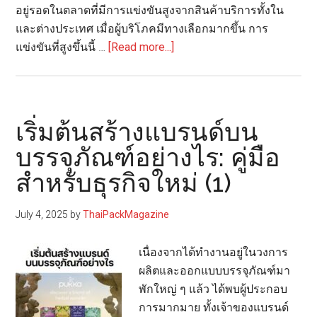
อยู่รอดในตลาดที่มีการแข่งขันสูงจากสินค้าบริการทั้งใน
และต่างประเทศ เมื่อผู้บริโภคมีทางเลือกมากขึ้น การ
about
แข่งขันที่สูงขึ้นนี้ …
[Read more...]
เริ่ม
ต้น
สร้าง
แบรนด์
เริ่มต้นสร้างแบรนด์บน
บน
บรรจุภัณฑ์อย่างไร: คู่มือ
บรรจุ
สำหรับธุรกิจใหม่ (1)
ภัณฑ์
อย่างไร:
คู่มือ
July 4, 2025
by
ThaiPackMagazine
สำหรับ
ธุรกิจ
เนื่องจากได้ทำงานอยู่ในวงการ
ใหม่
ผลิตและออกแบบบรรจุภัณฑ์มา
(2)
พักใหญ่ ๆ แล้ว ได้พบผู้ประกอบ
การมากมาย ทั้งเจ้าของแบรนด์