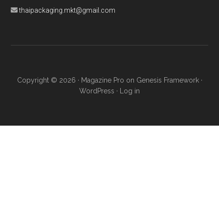
thaipackaging.mkt@gmail.com
Copyright © 2026 ·
Magazine Pro
on
Genesis Framework
·
WordPress
·
Log in