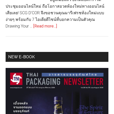
ประชุมออนไลน์ใหม่ ถือโอกาสอวดห้องใหม่ทางออนไลน์
เสียเลย! SCG D’COR จึงขอชวนคุณมารีเฟรชห้องใหม่แบบ
ง่ายๆ พร้อมกับ 7 ไอเดียดีไซน์ที่บอกความเป็นตัวคุณ
about
Drawing Your …
[Read more...]
9
ไอ
เดีย
เปลี่ยน
Primary
NEW E-BOOK
Background
Sidebar
ห้อง
ใหม่
ให้การ
ประชุม
ออนไลน์
สดชื่น
กว่า
ที่