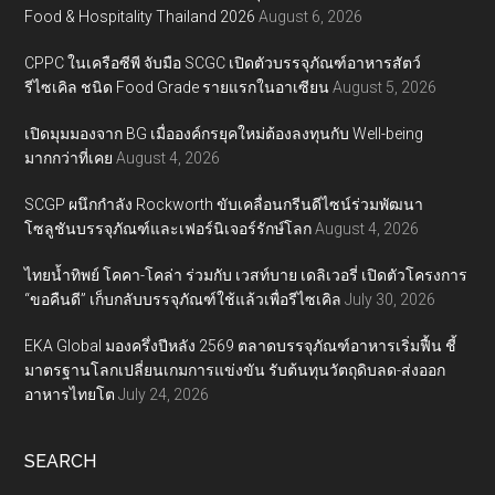
Food & Hospitality Thailand 2026
August 6, 2026
CPPC ในเครือซีพี จับมือ SCGC เปิดตัวบรรจุภัณฑ์อาหารสัตว์
รีไซเคิล ชนิด Food Grade รายแรกในอาเซียน
August 5, 2026
เปิดมุมมองจาก BG เมื่อองค์กรยุคใหม่ต้องลงทุนกับ Well-being
มากกว่าที่เคย
August 4, 2026
SCGP ผนึกกำลัง Rockworth ขับเคลื่อนกรีนดีไซน์ร่วมพัฒนา
โซลูชันบรรจุภัณฑ์และเฟอร์นิเจอร์รักษ์โลก
August 4, 2026
ไทยน้ำทิพย์ โคคา-โคล่า ร่วมกับ เวสท์บาย เดลิเวอรี่ เปิดตัวโครงการ
“ขอคืนดี” เก็บกลับบรรจุภัณฑ์ใช้แล้วเพื่อรีไซเคิล
July 30, 2026
EKA Global มองครึ่งปีหลัง 2569 ตลาดบรรจุภัณฑ์อาหารเริ่มฟื้น ชี้
มาตรฐานโลกเปลี่ยนเกมการแข่งขัน รับต้นทุนวัตถุดิบลด-ส่งออก
อาหารไทยโต
July 24, 2026
SEARCH