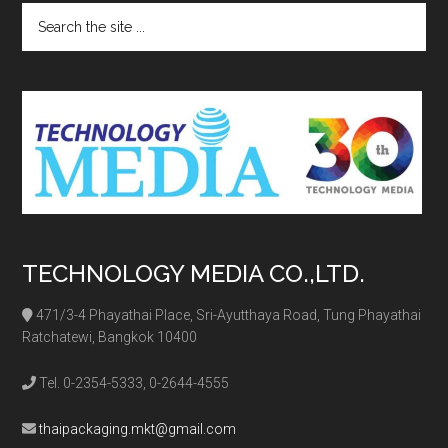
Search
the
site
...
TECHNOLOGY MEDIA CO.,LTD.
471/3-4 Phayathai Place, Sri-Ayutthaya Road, Tung Phayathai
Ratchatewi, Bangkok 10400
Tel. 0-2354-5333, 0-2644-4555
thaipackaging.mkt@gmail.com