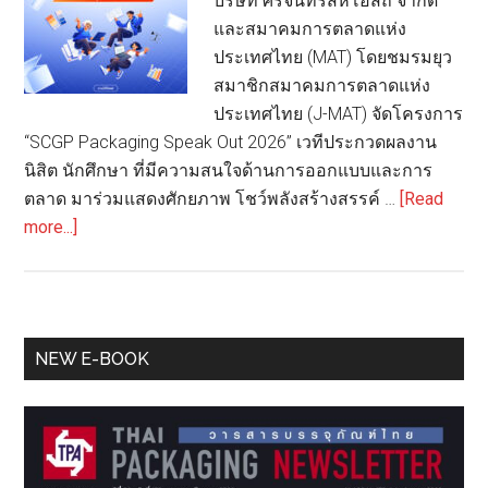
บริษัท ศรีจันทร์สหโอสถ จำกัด
ภัณฑ์
และสมาคมการตลาดแห่ง
ให้
ประเทศไทย (MAT) โดยชมรมยุว
กับ
สมาชิกสมาคมการตลาดแห่ง
ผู้
ประเทศไทย (J-MAT) จัดโครงการ
เข้า
“SCGP Packaging Speak Out 2026” เวทีประกวดผลงาน
รอบ
นิสิต นักศึกษา ที่มีความสนใจด้านการออกแบบและการ
60
ตลาด มาร่วมแสดงศักยภาพ โชว์พลังสร้างสรรค์ …
[Read
คน
about
more...]
สุดท้าย
SCGP-
ศรีจันทร์-
MAT
ชวน
Primary
NEW E-BOOK
นิสิต
Sidebar
นักศึกษา
แสดง
พลัง
สร้างสรรค์