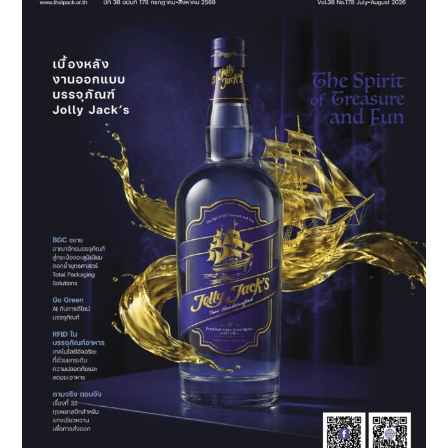
ปั้น
บรรจุ
ภัณฑ์
สู่
กลยุทธ์
การ
ตลาด
บน
เวที
“SCGP
Packaging
Speak
Out
2026”
เปิด
รับ
สมัคร