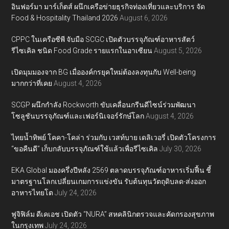
อินฟอร์มา มาร์เก็ตส์ ผนึกเครือข่ายธุรกิจท่องเที่ยวและบริการ จัด
Food & Hospitality Thailand 2026
August 6, 2026
CPPC ในเครือซีพี จับมือ SCGC เปิดตัวบรรจุภัณฑ์อาหารสัตว์
รีไซเคิล ชนิด Food Grade รายแรกในอาเซียน
August 5, 2026
เปิดมุมมองจาก BG เมื่อองค์กรยุคใหม่ต้องลงทุนกับ Well-being
มากกว่าที่เคย
August 4, 2026
SCGP ผนึกกำลัง Rockworth ขับเคลื่อนกรีนดีไซน์ร่วมพัฒนา
โซลูชันบรรจุภัณฑ์และเฟอร์นิเจอร์รักษ์โลก
August 4, 2026
ไทยน้ำทิพย์ โคคา-โคล่า ร่วมกับ เวสท์บาย เดลิเวอรี่ เปิดตัวโครงการ
“ขอคืนดี” เก็บกลับบรรจุภัณฑ์ใช้แล้วเพื่อรีไซเคิล
July 30, 2026
EKA Global มองครึ่งปีหลัง 2569 ตลาดบรรจุภัณฑ์อาหารเริ่มฟื้น ชี้
มาตรฐานโลกเปลี่ยนเกมการแข่งขัน รับต้นทุนวัตถุดิบลด-ส่งออก
อาหารไทยโต
July 24, 2026
ฟูจิฟิล์ม ดีเคเอช เปิดตัว “NURA” สหคลินิกตรวจและคัดกรองสุขภาพ
ในกรุงเทพ
July 24, 2026