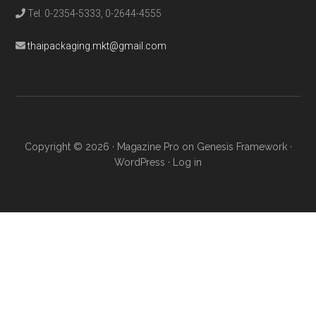
Tel. 0-2354-5333, 0-2644-4555
thaipackaging.mkt@gmail.com
Copyright © 2026 ·
Magazine Pro
on
Genesis Framework
·
WordPress
·
Log in