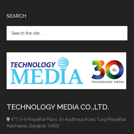
SEARCH
Search
the
site
...
TECHNOLOGY MEDIA CO.,LTD.
471/3-4 Phayathai Place, Sri-Ayutthaya Road, Tung Phayathai
Ratchatewi, Bangkok 10400