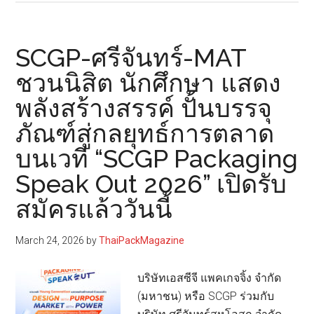
ศรีจันทร์-
MAT
จัด
SCGP-ศรีจันทร์-MAT
โครงการ
ชวนนิสิต นักศึกษา แสดง
“SCGP
พลังสร้างสรรค์ ปั้นบรรจุ
Packaging
Speak
ภัณฑ์สู่กลยุทธ์การตลาด
Out
บนเวที “SCGP Packaging
2026”
เพิ่ม
Speak Out 2026” เปิดรับ
ทักษะ
สมัครแล้ววันนี้
การ
ตลาด
March 24, 2026
by
ThaiPackMagazine
และ
การ
บริษัทเอสซีจี แพคเกจจิ้ง จำกัด
ออกแบบ
(มหาชน) หรือ SCGP ร่วมกับ
บรรจุ