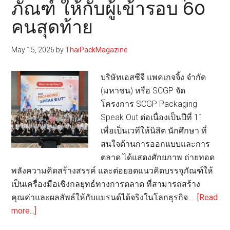
Day”
ภัณฑ์ ให้กับผู้เข้ารอบ 60
ดัน
คนสุดท้าย
บรรจุ
ภัณฑ์
May 15, 2026
by
ThaiPackMagazine
เป็น
เครื่อง
บริษัทเอสซีจี แพคเกจจิ้ง จำกัด
มือ
(มหาชน) หรือ SCGP จัด
เชิงกล
โครงการ SCGP Packaging
ยุทธ์
Speak Out ต่อเนื่องเป็นปีที่ 11
การ
เพื่อเป็นเวทีให้นิสิต นักศึกษา ที่
ตลาด
สนใจด้านการออกแบบและการ
ตลาด ได้แสดงศักยภาพ ถ่ายทอด
พลังความคิดสร้างสรรค์ และต่อยอดแนวคิดบรรจุภัณฑ์ให้
เป็นเครื่องมือเชิงกลยุทธ์ทางการตลาด ที่สามารถสร้าง
คุณค่าและผลลัพธ์ให้กับแบรนด์ได้จริงในโลกธุรกิจ …
[Read
about
more...]
SCGP-