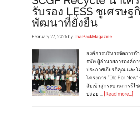
SCGP Recycle นำเครือ
รับรอง LESS ชูเศรษฐก
พัฒนาที่ยั่งยืน
February 27, 2026
by
ThaiPackMagazine
องค์การบริหารจัดการก๊
รพัท ผู้อำนวยการองค์ก
ประกาศเกียรติคุณ และโล่
โครงการ “Old For New” 
ลับเข้าสู่กระบวนการรี
ab
ปล่อย …
[Read more...]
SC
Re
นำ
เคร
ข่า