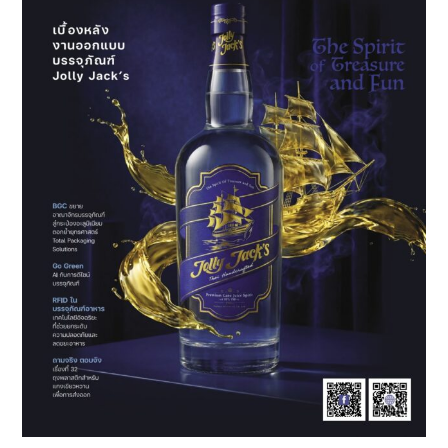
เทศกาล
ใหญ่
Thailand
Coffee
Fest
Year
End
และ
Thailand
Rice
Fest
2025
ปัก
หมุด
เมืองทอง
Hall
11-