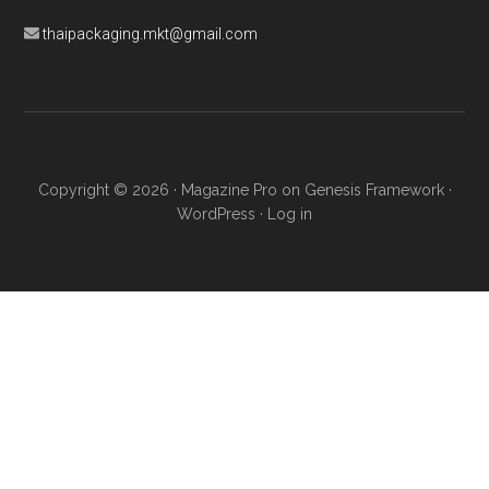
thaipackaging.mkt@gmail.com
Copyright © 2026 ·
Magazine Pro
on
Genesis Framework
·
WordPress
·
Log in