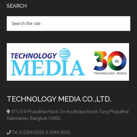
SEARCH
Search
the
site
...
TECHNOLOGY MEDIA CO.,LTD.
471/3-4 Phayathai Place, Sri-Ayutthaya Road, Tung Phayathai
Ratchatewi, Bangkok 10400
Tel. 0-2354-5333, 0-2644-4555