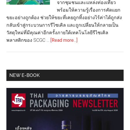
จากชุมชนและแหล่งท่องเที่ยว
พร้อมให้ความรู้เรื่องการคัดแยก
ขยะอย่างถูกต้อง ช่วยให้ขยะที่เคยถูกทิ้งอย่างไร้ค่าได้ถูกส่ง
กลับเข้าสู่กระบวนการรีไซเคิล และถูกเปลี่ยนให้กลายเป็น
วัสดุใหม่ที่มีคุณค่าอีกครั้งภายใต้เทคโนโลยีรีไซเคิล
about
พลาสติกของ SCGC …
[Read more...]
ครบ
รอบ
1
ปี
Primary
NEW E-BOOK
SCGC
Sidebar
จับ
มือ
Toyota
ขับ
เคลื่อน
“รถ