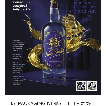
เปลี่ยน
โลก”
เปลี่ยน
พลาสติก
ใช้
แล้ว
ให้
กลับ
มา
มี
คุณค่า
THAI PACKAGING NEWSLETTER #178