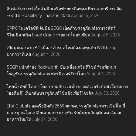
อินฟอร์มา มาร์เก็ตส์ ผนึกเครือข่ายธุรกิจท่องเที่ยวและบริการ จัด
Food & Hospitality Thailand 2026
August 6, 2026
CPPC ในเครือซีพี จับมือ SCGC เปิดตัวบรรจุภัณฑ์อาหารสัตว์
รีไซเคิล ชนิด Food Grade รายแรกในอาเซียน
August 5, 2026
เปิดมุมมองจาก BG เมื่อองค์กรยุคใหม่ต้องลงทุนกับ Well-being
มากกว่าที่เคย
August 4, 2026
SCGP ผนึกกำลัง Rockworth ขับเคลื่อนกรีนดีไซน์ร่วมพัฒนา
โซลูชันบรรจุภัณฑ์และเฟอร์นิเจอร์รักษ์โลก
August 4, 2026
ไทยน้ำทิพย์ โคคา-โคล่า ร่วมกับ เวสท์บาย เดลิเวอรี่ เปิดตัวโครงการ
“ขอคืนดี” เก็บกลับบรรจุภัณฑ์ใช้แล้วเพื่อรีไซเคิล
July 30, 2026
EKA Global มองครึ่งปีหลัง 2569 ตลาดบรรจุภัณฑ์อาหารเริ่มฟื้น ชี้
มาตรฐานโลกเปลี่ยนเกมการแข่งขัน รับต้นทุนวัตถุดิบลด-ส่งออก
อาหารไทยโต
July 24, 2026