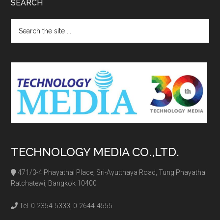
SEARCH
Search
the
site
...
TECHNOLOGY MEDIA CO.,LTD.
471/3-4 Phayathai Place, Sri-Ayutthaya Road, Tung Phayathai
Ratchatewi, Bangkok 10400
Tel. 0-2354-5333, 0-2644-4555