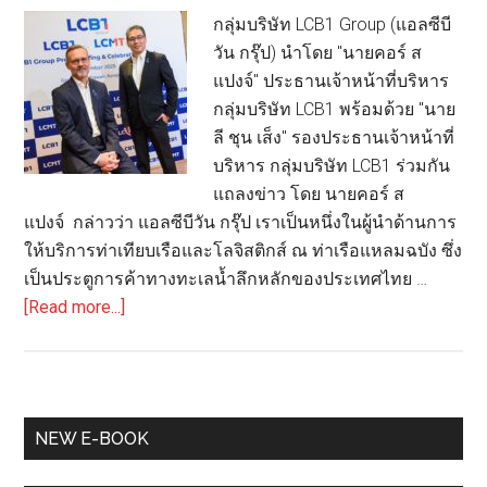
กลุ่มบริษัท LCB1 Group (แอลซีบี
วัน กรุ๊ป) นำโดย "นายคอร์ ส
แปงจ์" ประธานเจ้าหน้าที่บริหาร
กลุ่มบริษัท LCB1 พร้อมด้วย "นาย
ลี ชุน เส็ง" รองประธานเจ้าหน้าที่
บริหาร กลุ่มบริษัท LCB1 ร่วมกัน
แถลงข่าว โดย นายคอร์ ส
แปงจ์ กล่าวว่า แอลซีบีวัน กรุ๊ป เราเป็นหนึ่งในผู้นำด้านการ
ให้บริการท่าเทียบเรือและโลจิสติกส์ ณ ท่าเรือแหลมฉบัง ซึ่ง
เป็นประตูการค้าทางทะเลน้ำลึกหลักของประเทศไทย …
about
[Read more...]
“LCB1
Group”
ฉลอง
ครบ
Primary
NEW E-BOOK
รอบ
Sidebar
30