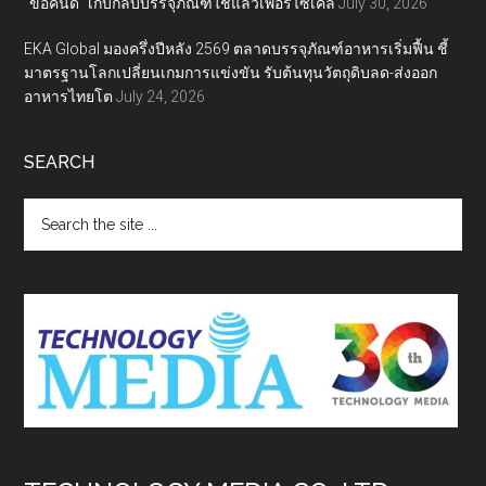
“ขอคืนดี” เก็บกลับบรรจุภัณฑ์ใช้แล้วเพื่อรีไซเคิล
July 30, 2026
EKA Global มองครึ่งปีหลัง 2569 ตลาดบรรจุภัณฑ์อาหารเริ่มฟื้น ชี้
มาตรฐานโลกเปลี่ยนเกมการแข่งขัน รับต้นทุนวัตถุดิบลด-ส่งออก
อาหารไทยโต
July 24, 2026
SEARCH
Search
the
site
...