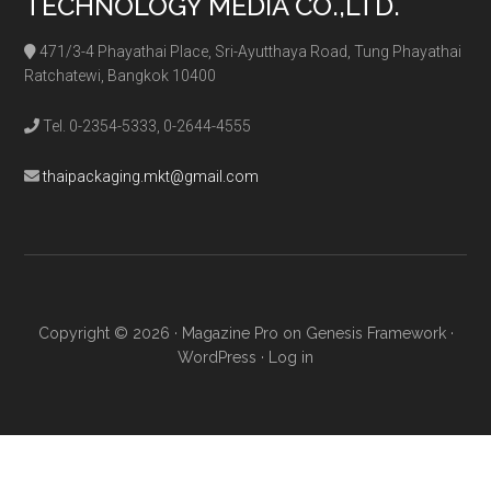
TECHNOLOGY MEDIA CO.,LTD.
471/3-4 Phayathai Place, Sri-Ayutthaya Road, Tung Phayathai
Ratchatewi, Bangkok 10400
Tel. 0-2354-5333, 0-2644-4555
thaipackaging.mkt@gmail.com
Copyright © 2026 ·
Magazine Pro
on
Genesis Framework
·
WordPress
·
Log in