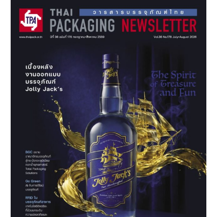
ปี
แห่ง
ความ
ร่วม
มือ
และ
ความ
ยั่งยืน
ท่าเรือ
แหลม
ฉบัง
และ
โล
จิ
สติ
กส์
ภาย