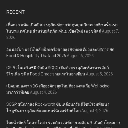
RECENT
เต็ดตรา แพ้ค เปิดตัวบรรจุภัณฑ์จากวัสดุหมุนเวียนจากพืชครั้งแรก
ในประเทศไทย สำหรับผลิตภัณฑ์นมเชียงใหม่ เฟรชมิลค์
August 7,
2026
อินฟอร์มา มาร์เก็ตส์ ผนึกเครือข่ายธุรกิจท่องเที่ยวและบริการ จัด
Food & Hospitality Thailand 2026
August 6, 2026
CPPC ในเครือซีพี จับมือ SCGC เปิดตัวบรรจุภัณฑ์อาหารสัตว์
รีไซเคิล ชนิด Food Grade รายแรกในอาเซียน
August 5, 2026
เปิดมุมมองจาก BG เมื่อองค์กรยุคใหม่ต้องลงทุนกับ Well-being
มากกว่าที่เคย
August 4, 2026
SCGP ผนึกกำลัง Rockworth ขับเคลื่อนกรีนดีไซน์ร่วมพัฒนา
โซลูชันบรรจุภัณฑ์และเฟอร์นิเจอร์รักษ์โลก
August 4, 2026
ไทยน้ำทิพย์ โคคา-โคล่า ร่วมกับ เวสท์บาย เดลิเวอรี่ เปิดตัวโครงการ