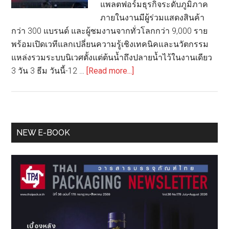
แพลตฟอร์มธุรกิจระดับภูมิภาค
ภายในงานมีผู้ร่วมแสดงสินค้า
กว่า 300 แบรนด์ และผู้ชมงานจากทั่วโลกกว่า 9,000 ราย
พร้อมเปิดเวทีแลกเปลี่ยนความรู้เชิงเทคนิคและนวัตกรรม
แหล่งรวมระบบนิเวศตั้งแต่ต้นน้ำถึงปลายน้ำไว้ในงานเดียว
about
3 วัน 3 ธีม วันนี้-12 …
[Read more...]
เปิด
ฉาก!
VICTAM
Asia
Primary
NEW E-BOOK
2026
Sidebar
สุด
ยอด
เทรด
โชว์
ระดับ
นานาชาติ