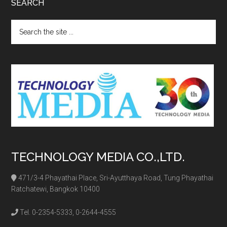
SEARCH
Search
the
site
...
TECHNOLOGY MEDIA CO.,LTD.
471/3-4 Phayathai Place, Sri-Ayutthaya Road, Tung Phayathai
Ratchatewi, Bangkok 10400
Tel. 0-2354-5333, 0-2644-4555