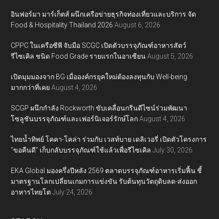
อินฟอร์มา มาร์เก็ตส์ ผนึกเครือข่ายธุรกิจท่องเที่ยวและบริการ จัด
Food & Hospitality Thailand 2026
August 6, 2026
CPPC ในเครือซีพี จับมือ SCGC เปิดตัวบรรจุภัณฑ์อาหารสัตว์
รีไซเคิล ชนิด Food Grade รายแรกในอาเซียน
August 5, 2026
เปิดมุมมองจาก BG เมื่อองค์กรยุคใหม่ต้องลงทุนกับ Well-being
มากกว่าที่เคย
August 4, 2026
SCGP ผนึกกำลัง Rockworth ขับเคลื่อนกรีนดีไซน์ร่วมพัฒนา
โซลูชันบรรจุภัณฑ์และเฟอร์นิเจอร์รักษ์โลก
August 4, 2026
ไทยน้ำทิพย์ โคคา-โคล่า ร่วมกับ เวสท์บาย เดลิเวอรี่ เปิดตัวโครงการ
“ขอคืนดี” เก็บกลับบรรจุภัณฑ์ใช้แล้วเพื่อรีไซเคิล
July 30, 2026
EKA Global มองครึ่งปีหลัง 2569 ตลาดบรรจุภัณฑ์อาหารเริ่มฟื้น ชี้
มาตรฐานโลกเปลี่ยนเกมการแข่งขัน รับต้นทุนวัตถุดิบลด-ส่งออก
อาหารไทยโต
July 24, 2026