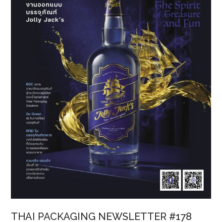
พลิก
โฉ
มอุตฯ
อาหาร
สัตว์
สี
ข้าว
และ
แปรรูป
แป้ง
THAI PACKAGING NEWSLETTER #178