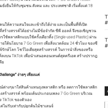
มยั่งยืนให้กับชุมชน สังคม และ ประเทศชาติ เริ่มตั้งแต่ 18
T
#
กคนให้ความสนใจและเข้าถึงได้ง่าย และเป็นพื้นที่ที่เปิด
สร้างสรรค์ได้อย่างไม่มีข้อจำกัด ซีพี ออลล์ จึงขอเชิญชวน
ช้พลาสติกแบบใช้ครั้งเดียวทิ้ง (Single-used Plastic) ผ่าน
T
ใต้นโยบาย 7 Go Green เพื่อสิ่งแวดล้อม 24 ชั่วโมง ของซี
#
์รักษ์โลก โชว์ไอเดียสุดสร้างสรรค์ ในการนำสิ่งของหรือ
ต์ลงบน TikTok เพื่อนำเสนอคอนเทนต์สุดครีเอต สร้างปรากฎ
ดีย
allenge” ง่ายๆ เพียงแค่
กรณ์ต่างๆมาใส่สินค้าแทนถุงพลาสติก หรือ ลดการใช้พลาสติก
 อย่างสร้างสรรค์ พร้อมเต้นประกอบเพลง 7 Go Green บริเวณ
ง TikTok ของตัวเอง
่ไม่รับเท่ากับปลูกต้นไม้ชาเลนจ์