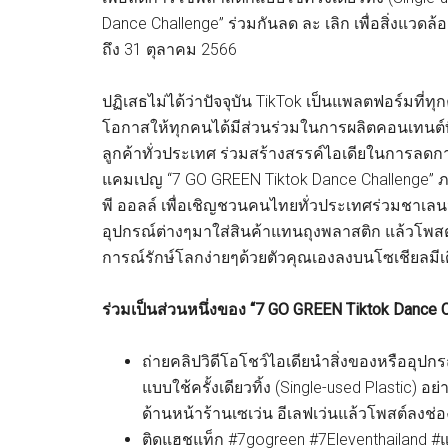
Dance Challenge” ร่วมกันลด ละ เลิก เพื่อสิ่งแวดล้อ
ถึง 31 ตุลาคม 2566
ปฏิเสธไม่ได้ว่าปัจจุบัน TikTok เป็นแพลตฟอร์มที่ทุ
โอกาสให้ทุกคนได้มีส่วนร่วมในการผลิตคอนเทนต์ที่
ลูกค้าทั่วประเทศ ร่วมสร้างสรรค์ไอเดียในการลดการใ
แคมเปญ “7 GO GREEN Tiktok Dance Challenge” ภาย
พี ออลล์ เพื่อเชิญชวนคนไทยทั่วประเทศร่วมชาเลนจ
อุปกรณ์ต่างๆมาใส่สินค้าแทนถุงพลาสติก แล้วโพส
การณ์รักษ์โลกง่ายๆด้วยตัวคุณเองลงบนโซเชียลมีเ
ร่วมเป็นส่วนหนึ่งของ “7 GO GREEN Tiktok Dance Ch
ถ่ายคลิปวิดีโอโชว์ไอเดียนำสิ่งของหรืออุป
แบบใช้ครั้งเดียวทิ้ง (Single-used Plastic)
ด้านหน้าร้านเซเว่น อีเลฟเว่นแล้วโพสต์ลงช่อ
ติดแฮชแท็ก #7gogreen #7Eleventhailand #แค