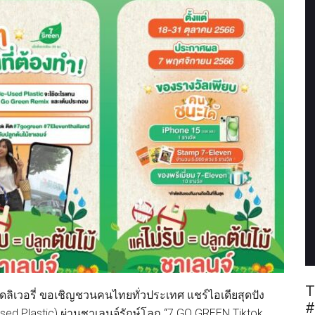
T
น เดลิเวอรี่ ขอเชิญชวนคนไทยทั่วประเทศ แชร์ไอเดียสุดปัง
#
-used Plastic) ผ่านชาเลนจ์รักษ์โลก “7 GO GREEN Tiktok