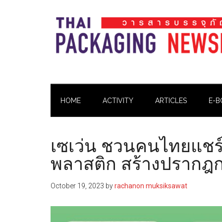
Skip
Skip
Skip
Skip
to
to
to
to
main
secondary
primary
footer
content
menu
sidebar
Thai
Thai
Pack
Pack
Magazine
HOME
ACTIVITY
ARTICLES
E-B
Magazine
เซเว่น ชวนคนไทยแชร์
พลาสติก สร้างปรากฎก
October 19, 2023
by
rachanon muksiksawat