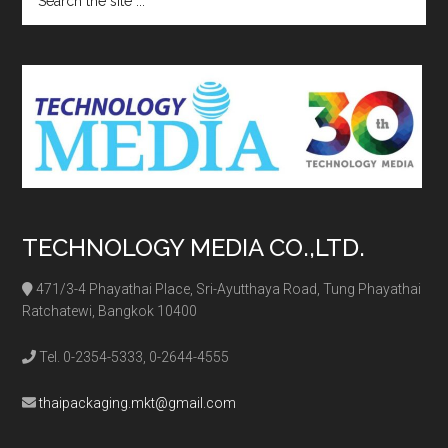
the
site
...
TECHNOLOGY MEDIA CO.,LTD.
471/3-4 Phayathai Place, Sri-Ayutthaya Road, Tung Phayathai
Ratchatewi, Bangkok 10400
Tel. 0-2354-5333, 0-2644-4555
thaipackaging.mkt@gmail.com