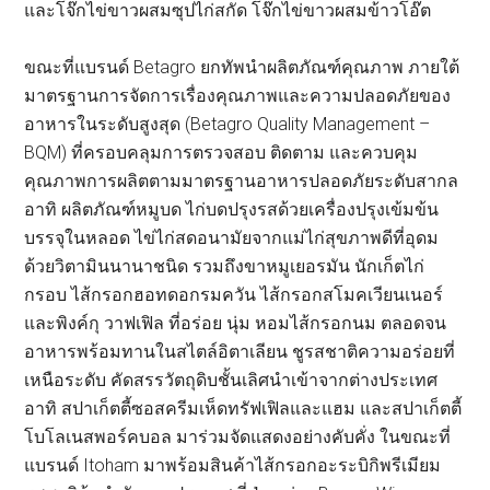
และโจ๊กไข่ขาวผสมซุปไก่สกัด โจ๊กไข่ขาวผสมข้าวโอ๊ต
ขณะที่แบรนด์ Betagro ยกทัพนำผลิตภัณฑ์คุณภาพ ภายใต้
มาตรฐานการจัดการเรื่องคุณภาพและความปลอดภัยของ
อาหารในระดับสูงสุด (Betagro Quality Management –
BQM) ที่ครอบคลุมการตรวจสอบ ติดตาม และควบคุม
คุณภาพการผลิตตามมาตรฐานอาหารปลอดภัยระดับสากล
อาทิ ผลิตภัณฑ์หมูบด ไก่บดปรุงรสด้วยเครื่องปรุงเข้มข้น
บรรจุในหลอด ไข่ไก่สดอนามัยจากแม่ไก่สุขภาพดีที่อุดม
ด้วยวิตามินนานาชนิด รวมถึงขาหมูเยอรมัน นักเก็ตไก่
กรอบ ไส้กรอกฮอทดอกรมควัน ไส้กรอกสโมคเวียนเนอร์
และพิงค์กุ วาฟเฟิล ที่อร่อย นุ่ม หอมไส้กรอกนม ตลอดจน
อาหารพร้อมทานในสไตล์อิตาเลียน ชูรสชาติความอร่อยที่
เหนือระดับ คัดสรรวัตถุดิบชั้นเลิศนำเข้าจากต่างประเทศ
อาทิ สปาเก็ตตี้ซอสครีมเห็ดทรัฟเฟิลและแฮม และสปาเก็ตตี้
โบโลเนสพอร์คบอล มาร่วมจัดแสดงอย่างคับคั่ง ในขณะที่
แบรนด์ Itoham มาพร้อมสินค้าไส้กรอกอะระบิกิพรีเมียม