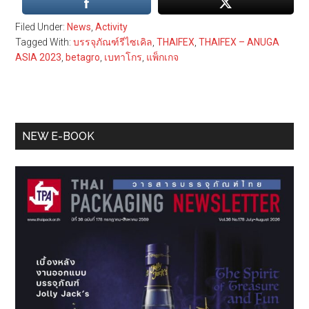
Filed Under:
News
,
Activity
Tagged With:
บรรจุภัณฑ์รีไซเคิล
,
THAIFEX
,
THAIFEX – ANUGA
ASIA 2023
,
betagro
,
เบทาโกร
,
แพ็กเกจ
Primary
NEW E-BOOK
Sidebar