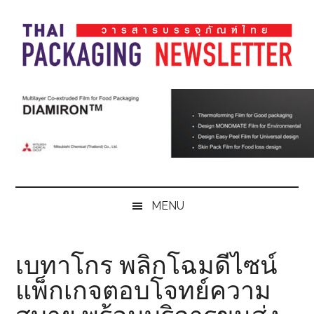
Skip
Skip
Skip
Skip
to
to
to
to
main
secondary
primary
footer
content
menu
sidebar
Thai
Thai
Pack
Pack
Magazine
Magazine
MENU
เบทาโกร พลิกโฉมดีไซน์
แพ็กเกจตอบโจทย์ความ