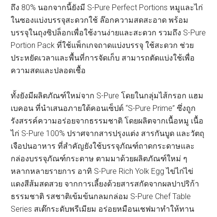
ถึง 80% นอกจากนี้ยังมี S-Pure Perfect Portions หมูและไก่
ในซองแบ่งบรรจุสะดวกใช้ ล๊อกความสดสะอาด พร้อม
บรรจุในถุงซิปล็อกเพื่อใช้งานง่ายและสะดวก รวมถึง S-Pure
Portion Pack ที่ใช้แพ็กเกจถาดแบ่งบรรจุ ใช้สะดวก ช่วย
ประหยัดเวลาและพื้นที่การจัดเก็บ สามารถตัดแบ่งใช้เพื่อ
ความสดและปลอดเชื้อ
ทั้งยังมีผลิตภัณฑ์ใหม่จาก S-Pure โดยในกลุ่มไส้กรอก แฮม
เบคอน ที่นำเสนอภายใต้คอนเซ็ปต์ “S-Pure Prime” ซึ่งถูก
รังสรรค์ความอร่อยจากธรรมชาติ โดยผลิตจากเนื้อหมู เนื้อ
ไก่ S-Pure 100% ปราศจากสารปรุงแต่ง สารกันบูด และวัตถุ
เจือปนอาหาร ที่สำคัญยังใช้บรรจุภัณฑ์ถาดกระดาษและ
กล่องบรรจุภัณฑ์กระดาษ ตามมาด้วยผลิตภัณฑ์ใหม่ ๆ
หลากหลายรายการ อาทิ S-Pure Rich Yolk Egg ไข่ไก่ไข่
แดงสีส้มสดสวย จากการเลี้ยงด้วยสารสกัดจากผลปาปริก้า
ธรรมชาติ รสชาติเข้มข้นกลมกล่อม S-Pure Chef Table
Series สเต๊กระดับพรีเมียม อร่อยหมือนเชฟมาทำให้ทาน