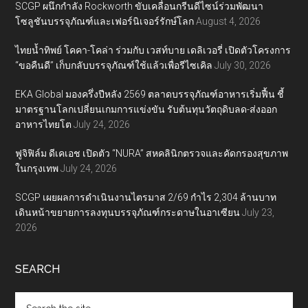
SCGP ผนึกกำลัง Rockworth ขับเคลื่อนกรีนดีไซน์ร่วมพัฒนา
โซลูชันบรรจุภัณฑ์และเฟอร์นิเจอร์รักษ์โลก
August 4, 2026
ไทยน้ำทิพย์ โคคา-โคล่า ร่วมกับ เวสท์บาย เดลิเวอรี่ เปิดตัวโครงการ
“ขอคืนดี” เก็บกลับบรรจุภัณฑ์ใช้แล้วเพื่อรีไซเคิล
July 30, 2026
EKA Global มองครึ่งปีหลัง 2569 ตลาดบรรจุภัณฑ์อาหารเริ่มฟื้น ชี้
มาตรฐานโลกเปลี่ยนเกมการแข่งขัน รับต้นทุนวัตถุดิบลด-ส่งออก
อาหารไทยโต
July 24, 2026
ฟูจิฟิล์ม ดีเคเอช เปิดตัว “NURA” สหคลินิกตรวจและคัดกรองสุขภาพ
ในกรุงเทพ
July 24, 2026
SCGP เผยผลการดำเนินงานไตรมาส 2/69 กำไร 2,304 ล้านบาท
เดินหน้าขยายการลงทุนบรรจุภัณฑ์กระดาษในอาเซียน
July 23,
2026
SEARCH
Search