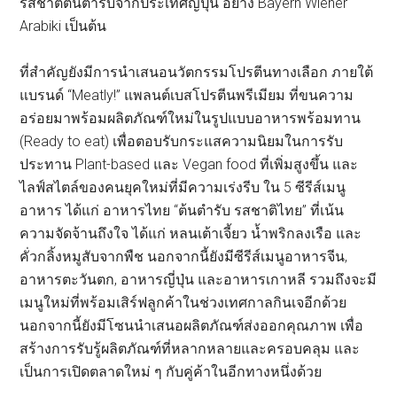
รสชาติต้นตำรับจากประเทศญี่ปุ่น อย่าง Bayern Wiener
Arabiki เป็นต้น
ที่สำคัญยังมีการนำเสนอนวัตกรรมโปรตีนทางเลือก ภายใต้
แบรนด์ “Meatly!” แพลนต์เบสโปรตีนพรีเมียม ที่ขนความ
อร่อยมาพร้อมผลิตภัณฑ์ใหม่ในรูปแบบอาหารพร้อมทาน
(Ready to eat) เพื่อตอบรับกระแสความนิยมในการรับ
ประทาน Plant-based และ Vegan food ที่เพิ่มสูงขึ้น และ
ไลฟ์สไตล์ของคนยุคใหม่ที่มีความเร่งรีบ ใน 5 ซีรีส์เมนู
อาหาร ได้แก่ อาหารไทย “ต้นตำรับ รสชาติไทย” ที่เน้น
ความจัดจ้านถึงใจ ได้แก่ หลนเต้าเจี้ยว น้ำพริกลงเรือ และ
คั่วกลิ้งหมูสับจากพืช นอกจากนี้ยังมีซีรีส์เมนูอาหารจีน,
อาหารตะวันตก, อาหารญี่ปุ่น และอาหารเกาหลี รวมถึงจะมี
เมนูใหม่ที่พร้อมเสิร์ฟลูกค้าในช่วงเทศกาลกินเจอีกด้วย
นอกจากนี้ยังมีโซนนำเสนอผลิตภัณฑ์ส่งออกคุณภาพ เพื่อ
สร้างการรับรู้ผลิตภัณฑ์ที่หลากหลายและครอบคลุม และ
เป็นการเปิดตลาดใหม่ ๆ กับคู่ค้าในอีกทางหนึ่งด้วย