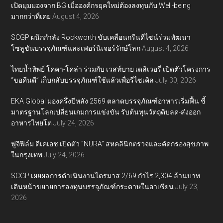
เปิดมุมมองจาก BG เมื่อองค์กรยุคใหม่ต้องลงทุนกับ Well-being
มากกว่าที่เคย
August 4, 2026
SCGP ผนึกกำลัง Rockworth ขับเคลื่อนกรีนดีไซน์ร่วมพัฒนา
โซลูชันบรรจุภัณฑ์และเฟอร์นิเจอร์รักษ์โลก
August 4, 2026
ไทยน้ำทิพย์ โคคา-โคล่า ร่วมกับ เวสท์บาย เดลิเวอรี่ เปิดตัวโครงการ
“ขอคืนดี” เก็บกลับบรรจุภัณฑ์ใช้แล้วเพื่อรีไซเคิล
July 30, 2026
EKA Global มองครึ่งปีหลัง 2569 ตลาดบรรจุภัณฑ์อาหารเริ่มฟื้น ชี้
มาตรฐานโลกเปลี่ยนเกมการแข่งขัน รับต้นทุนวัตถุดิบลด-ส่งออก
อาหารไทยโต
July 24, 2026
ฟูจิฟิล์ม ดีเคเอช เปิดตัว “NURA” สหคลินิกตรวจและคัดกรองสุขภาพ
ในกรุงเทพ
July 24, 2026
SCGP เผยผลการดำเนินงานไตรมาส 2/69 กำไร 2,304 ล้านบาท
เดินหน้าขยายการลงทุนบรรจุภัณฑ์กระดาษในอาเซียน
July 23,
2026