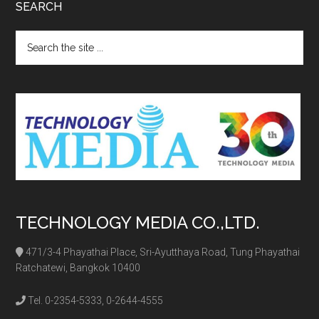
SEARCH
Search
the
site
...
TECHNOLOGY MEDIA CO.,LTD.
471/3-4 Phayathai Place, Sri-Ayutthaya Road, Tung Phayathai
Ratchatewi, Bangkok 10400
Tel. 0-2354-5333, 0-2644-4555