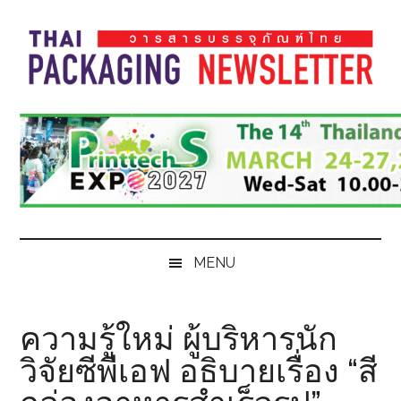
Skip
Skip
Skip
Skip
to
to
to
to
main
secondary
primary
footer
content
menu
sidebar
Thai
Thai
Pack
Pack
Magazine
Magazine
MENU
ความรู้ใหม่ ผู้บริหารนัก
วิจัยซีพีเอฟ อธิบายเรื่อง “สี