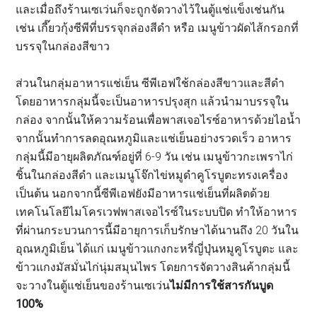
และเมื่อถึงร้านเซเว่นก็จะถูกจัดวางไว้ในตู้แช่แข็งเช่นกัน
เช่น เกี๊ยวกุ้งซีพีที่บรรจุกล่องสีดำ หรือ เมนูข้าวผัดไส้กรอกที่
บรรจุในกล่องสีขาว
ส่วนในกลุ่มอาหารแช่เย็น ซีพีเอฟใช้กล่องสีขาวและสีดำ
โดยอาหารกลุ่มนี้จะเป็นอาหารปรุงสุก แล้วนำมาบรรจุใน
กล่อง จากนั้นให้ความร้อนเพื่อพาสเจอไรซ์อาหารด้วยไอน้ำ
จากนั้นทำการลดอุณหภูมิและแช่เย็นอย่างรวดเร็ว อาหาร
กลุ่มนี้มีอายุผลิตภัณฑ์อยู่ที่ 6-9 วัน เช่น เมนูข้าวกะเพราไก่
ชิ้นในกล่องสีดำ และเมนูโจ๊กไข่หมูดำคูโรบูตะทรงเครื่อง
เป็นต้น นอกจากนี้ซีพีเอฟยังมีอาหารแช่เย็นที่ผลิตด้วย
เทคโนโลยีไมโครเวฟพาสเจอไรซ์ในระบบปิด ทำให้อาหาร
ที่ผ่านกระบวนการนี้มีอายุการเก็บรักษาได้นานถึง 20 วันใน
อุณหภูมิเย็น ได้แก่ เมนูข้าวแกงกะหรี่ญี่ปุ่นหมูคูโรบูตะ และ
ข้าวแกงมัสมั่นไก่นุ่มสมุนไพร โดยการจัดวางสินค้ากลุ่มนี้
จะวางในตู้แช่เย็นของร้านเซเว่น
ไม่มีการใช้สารกันบูด
100%