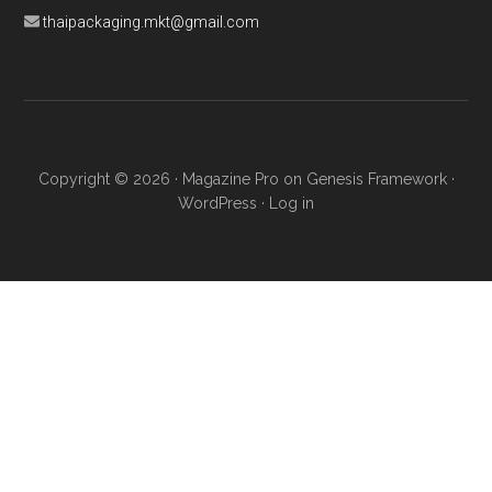
thaipackaging.mkt@gmail.com
Copyright © 2026 ·
Magazine Pro
on
Genesis Framework
·
WordPress
·
Log in