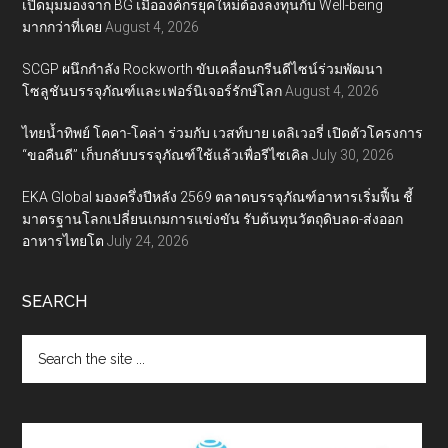
เปิดมุมมองจาก BG เมื่อองค์กรยุคใหม่ต้องลงทุนกับ Well-being
มากกว่าที่เคย
August 4, 2026
SCGP ผนึกกำลัง Rockworth ขับเคลื่อนกรีนดีไซน์ร่วมพัฒนา
โซลูชันบรรจุภัณฑ์และเฟอร์นิเจอร์รักษ์โลก
August 4, 2026
ไทยน้ำทิพย์ โคคา-โคล่า ร่วมกับ เวสท์บาย เดลิเวอรี่ เปิดตัวโครงการ
“ขอคืนดี” เก็บกลับบรรจุภัณฑ์ใช้แล้วเพื่อรีไซเคิล
July 30, 2026
EKA Global มองครึ่งปีหลัง 2569 ตลาดบรรจุภัณฑ์อาหารเริ่มฟื้น ชี้
มาตรฐานโลกเปลี่ยนเกมการแข่งขัน รับต้นทุนวัตถุดิบลด-ส่งออก
อาหารไทยโต
July 24, 2026
SEARCH
Search
the
site
...