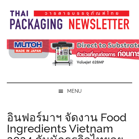
Skip
Skip
Skip
Skip
to
to
to
to
main
secondary
primary
footer
content
menu
sidebar
Thai
Thai
Pack
Pack
Magazine
Magazine
MENU
อินฟอร์มาฯ จัดงาน Food
Ingredients Vietnam