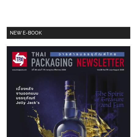
Primary
NEW E-BOOK
Sidebar