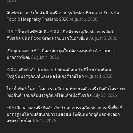
2026
อินฟอร์มา มาร์เก็ตส์ ผนึกเครือข่ายธุรกิจท่องเที่ยวและบริการ จัด
Food & Hospitality Thailand 2026
August 6, 2026
CPPC ในเครือซีพี จับมือ SCGC เปิดตัวบรรจุภัณฑ์อาหารสัตว์
รีไซเคิล ชนิด Food Grade รายแรกในอาเซียน
August 5, 2026
เปิดมุมมองจาก BG เมื่อองค์กรยุคใหม่ต้องลงทุนกับ Well-being
มากกว่าที่เคย
August 4, 2026
SCGP ผนึกกำลัง Rockworth ขับเคลื่อนกรีนดีไซน์ร่วมพัฒนา
โซลูชันบรรจุภัณฑ์และเฟอร์นิเจอร์รักษ์โลก
August 4, 2026
ไทยน้ำทิพย์ โคคา-โคล่า ร่วมกับ เวสท์บาย เดลิเวอรี่ เปิดตัวโครงการ
“ขอคืนดี” เก็บกลับบรรจุภัณฑ์ใช้แล้วเพื่อรีไซเคิล
July 30, 2026
EKA Global มองครึ่งปีหลัง 2569 ตลาดบรรจุภัณฑ์อาหารเริ่มฟื้น ชี้
มาตรฐานโลกเปลี่ยนเกมการแข่งขัน รับต้นทุนวัตถุดิบลด-ส่งออก
อาหารไทยโต
July 24, 2026