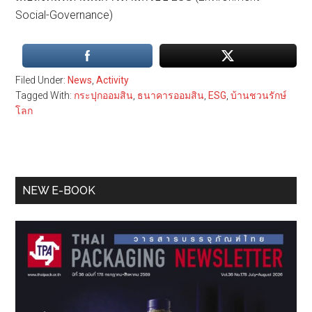
Social-Governance)
Filed Under:
News
,
Activity
Tagged With:
กระปุกออมสิน
,
ธนาคารออมสิน
,
ESG
,
บ้านชวนรักษ์
โลก
Primary
NEW E-BOOK
Sidebar