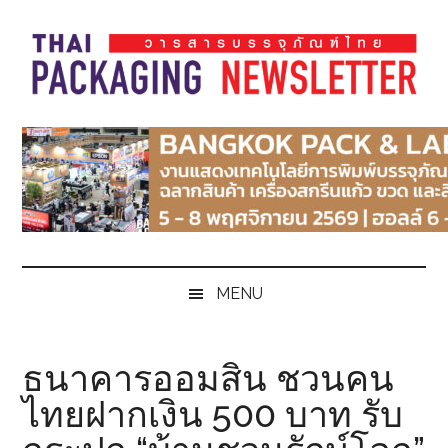
Skip
Skip
Skip
Skip
to
to
to
to
main
secondary
primary
footer
content
menu
sidebar
Thai
Thai
Pack
Pack
Magazine
Magazine
MENU
ธนาคารออมสิน ชวนคน
ไทยฝากเงิน 500 บาท รับ