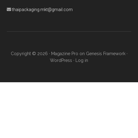
thaipackaging.mkt@gmail.com
Copyright © 2026 ·
Magazine Pro
on
Genesis Framework
·
WordPress
·
Log in