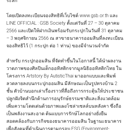
ระลึก
โดยเปิดลงทะเบียนจองสิทธิที่เว็บไซต์ www.gsb.or.th และ
LINE OFFICIAL : GSB Society ตั้งแต่วันที่ 27 – 30 ตุลาคม
2566 และเปิดให้ฝากเงินพร้อมรับกระปุกในวันที่ 31 ตุลาคม
– 3 พฤศจิกายน 2566 ณ สาขาธนาคารออมสินที่ลงทะเบียน
จองสิทธิไว้ (1 กระปุก ต่อ 1 ท่าน) ของมีจำนวนจำกัด
สำหรับ กระปุกออมสิน ที่จัดทำขึ้นในโอกาสนี้ ได้นำผลงาน
วาดภาพของศิลปินเด็กออทิสติกจากมูลนิธิออทิสติกไทย ใน
โครงการ Artstory By AutisticThai มาออกแบบและพิมพ์
ลวดลายลงบนกระปุกออมสิน มีลักษณะเป็นรูปทรงบ้าน 2
ชั้น ตัวบ้านบอกเล่าเรื่องราวที่สื่อถึงการกระตุ้นให้ประชาชน
ปลูกฝังจิตสำนึกด้านการอนุรักษ์ธรรมชาติและสิ่งแวดล้อม
เพิ่มความโดดเด่นด้วยภาพแผงโซล่าเซลล์บนหลังคา ซึ่งถือ
เป็นพลังงานสะอาด ต้นแบบการรักษ์โลกอย่างยั่งยืน
สอดคล้องกับภารกิจของธนาคารออมสิน ในฐานะธนาคาร
เพื่อสังคมที่ดำเนินการตามกรอบ ESG (Environment-