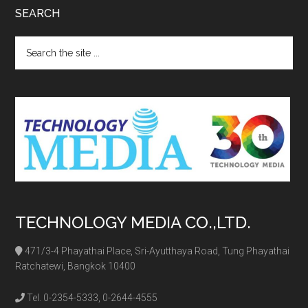
SEARCH
Search
the
site
...
TECHNOLOGY MEDIA CO.,LTD.
471/3-4 Phayathai Place, Sri-Ayutthaya Road, Tung Phayathai
Ratchatewi, Bangkok 10400
Tel. 0-2354-5333, 0-2644-4555