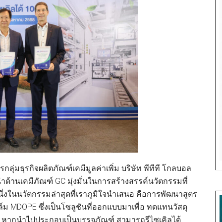
กลุ่มธุรกิจผลิตภัณฑ์เคมีมูลค่าเพิ่ม บริษัท พีทีที โกลบอล
ำด้านเคมีภัณฑ์ GC มุ่งมั่นในการสร้างสรรค์นวัตกรรมที่
 หนึ่งในนวัตกรรมล่าสุดที่เราภูมิใจนำเสนอ คือการพัฒนาสูตร
์ม MDOPE ซึ่งเป็นโซลูชันที่ออกแบบมาเพื่อ ทดแทนวัสดุ
นี้ หากนำไปประกอบเป็นบรรจุภัณฑ์ สามารถรีไซเคิลได้