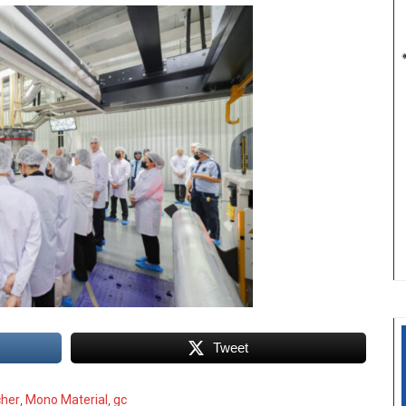
Tweet
cher
,
Mono Material
,
gc