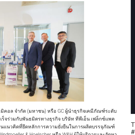
เคมิคอล จำกัด (มหาชน) หรือ GC ผู้นำธุรกิจเคมีภัณฑ์ระดับ
จร่วมกับพันธมิตรทางธุรกิจ บริษัท ทีพีเอ็น เฟล็กซ์แพค
T
านแนวคิดที่ยึดหลักการความยั่งยืนในการผลิตบรรจุภัณฑ์
#
ะ Windmoeller & Hoelscher หรือ W&H ผู้ให้บริการและจัดหา