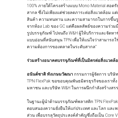
100% ภายใต้โครงสร้างแบบ Mono Material สอดรับ
สากล ซึ่งไม่เพียงแต่ช่วยลดภาระต่อสิ่งแวดล้อม แ
สินค้า ความทนทาน และความสามารถในการขึ้นรูป คว
จากห้อง Lab ของ GC แต่คือผลลัพธ์ของความร่วมมือกับ
รูปบรรจุภัณฑ์ ไปจนถึง W&H ผู้ให้บริการและจัดห
แบบอ่อนที่สนับสนุน TPN เพื่อให้แน่ใจว่าสามารถ
ความต้องการของตลาดในระดับสากล”
ร่วมสร้างอนาคตบรรจุภัณฑ์ที่เป็นมิตรต่อสิ่งแวดล้
อนันต์ชาติ ทังเกษมวัฒนา
กรรมการผู้จัดการ บริษัท 
TPN FlexPak ขอขอบคุณพันธมิตรธุรกิจของเราทั้ง 2 
มหาชน และบริษัท W&H ในการผนึกกำลังสร้างสรรค์ 
ในฐานะผู้นำด้านบรรจุภัณฑ์พลาสติก TPN FlexPak 
ตอบสนองความยั่งยืนให้แก่ประเทศ และโลก และพร
ส่วน เพื่อบรรลุวัตถุประสงค์สำคัญซึ่งถือเป็น Core 