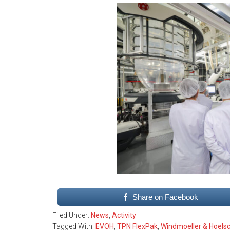
Share on Facebook
Filed Under:
News
,
Activity
Tagged With:
EVOH
,
TPN FlexPak
,
Windmoeller & Hoels