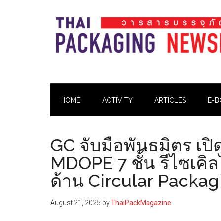
Skip
Skip
Skip
Skip
to
to
to
to
main
secondary
primary
footer
content
menu
sidebar
Thai
Thai
Pack
Pack
Magazine
HOME
ACTIVITY
ARTICLES
E-B
Magazine
GC จับมือพันธมิตร เปิ
MDOPE 7 ชั้น รีไซเคิลไ
ด้าน Circular Packag
August 21, 2025
by
ThaiPackMagazine