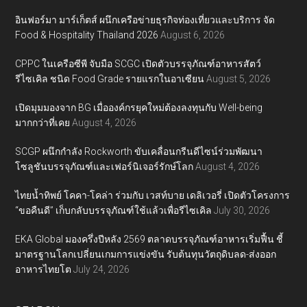
อินฟอร์มา มาร์เก็ตส์ ผนึกเครือข่ายธุรกิจท่องเที่ยวและบริการ จัด
Food & Hospitality Thailand 2026
August 6, 2026
CPPC ในเครือซีพี จับมือ SCGC เปิดตัวบรรจุภัณฑ์อาหารสัตว์
รีไซเคิล ชนิด Food Grade รายแรกในอาเซียน
August 5, 2026
เปิดมุมมองจาก BG เมื่อองค์กรยุคใหม่ต้องลงทุนกับ Well-being
มากกว่าที่เคย
August 4, 2026
SCGP ผนึกกำลัง Rockworth ขับเคลื่อนกรีนดีไซน์ร่วมพัฒนา
โซลูชันบรรจุภัณฑ์และเฟอร์นิเจอร์รักษ์โลก
August 4, 2026
ไทยน้ำทิพย์ โคคา-โคล่า ร่วมกับ เวสท์บาย เดลิเวอรี่ เปิดตัวโครงการ
“ขอคืนดี” เก็บกลับบรรจุภัณฑ์ใช้แล้วเพื่อรีไซเคิล
July 30, 2026
EKA Global มองครึ่งปีหลัง 2569 ตลาดบรรจุภัณฑ์อาหารเริ่มฟื้น ชี้
มาตรฐานโลกเปลี่ยนเกมการแข่งขัน รับต้นทุนวัตถุดิบลด-ส่งออก
อาหารไทยโต
July 24, 2026