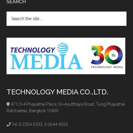
SEARCH
Search
the
site
...
TECHNOLOGY MEDIA CO.,LTD.
471/3-4 Phayathai Place, Sri-Ayutthaya Road, Tung Phayathai
Ratchatewi, Bangkok 10400
Tel. 0-2354-5333, 0-2644-4555