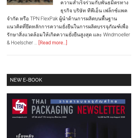
ความสำเร็จร่วมกับพันธมิตรทาง
ธุรกิจ บริษัท ทีพีเอ็น เฟล็กซ์แพค
จำกัด หรือ TPN FlexPak ผู้นำด้านการผลิตบนพื้นฐาน
แนวคิดที่ยึดหลักการความยั่งยืนในการผลิตบรรจุภัณฑ์เพื่อ
รักษาสิ่งแวดล้อมให้เกิดความยั่งยืนสูงสุด และ Windmoeller
about
& Hoelscher …
[Read more...]
GC
จับ
มือ
พันธมิตร
Primary
NEW E-BOOK
เปิด
Sidebar
ตัว
ฟิล์ม
Mono
Material
MDOPE
7