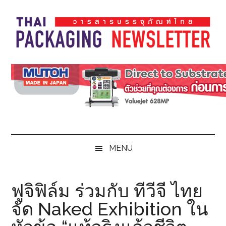
Skip
Skip
Skip
Skip
to
to
to
to
main
secondary
primary
footer
content
menu
sidebar
Thai
Thai
Pack
Pack
Magazine
Magazine
MENU
ฟูจิฟิล์ม ร่วมกับ ทีวีจี ไทย
จัด Naked Exhibition ใน