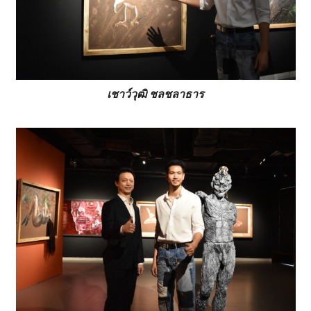
เชาว์วุฒิ ชลชลาธาร