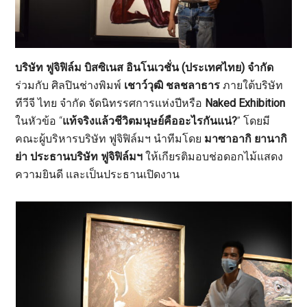
บริษัท ฟูจิฟิล์ม บิสซิเนส อินโนเวชั่น (ประเทศไทย) จำกัด
ร่วมกับ ศิลปินช่างพิมพ์
เชาว์วุฒิ ชลชลาธาร
ภายใต้บริษัท
ทีวีจี ไทย จำกัด จัดนิทรรศการแห่งปีหรือ
Naked Exhibition
ในหัวข้อ “
แท้จริงแล้วชีวิตมนุษย์คืออะไรกันแน่?
” โดยมี
คณะผู้บริหารบริษัท ฟูจิฟิล์มฯ นำทีมโดย
มาซาอากิ ยานากิ
ย่า ประธานบริษัท ฟูจิฟิล์มฯ
ให้เกียรติมอบช่อดอกไม้แสดง
ความยินดี และเป็นประธานเปิดงาน