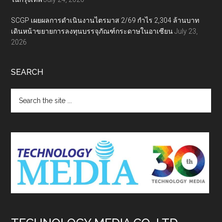
SCGP เผยผลการดำเนินงานไตรมาส 2/69 กำไร 2,304 ล้านบาท
เดินหน้าขยายการลงทุนบรรจุภัณฑ์กระดาษในอาเซียน
July 23,
2026
SEARCH
Search
the
site
...