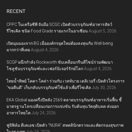
RECENT
CPPC ในเครือซีพี จับมือ SCGC เปิดตัวบรรจุภัณฑ์อาหารสัตว์
รีไซเคิล ชนิด Food Grade รายแรกในอาเซียน
August 5, 2026
เปิดมุมมองจาก BG เมื่อองค์กรยุคใหม่ต้องลงทุนกับ Well-being
มากกว่าที่เคย
August 4, 2026
SCGP ผนึกกำลัง Rockworth ขับเคลื่อนกรีนดีไซน์ร่วมพัฒนา
โซลูชันบรรจุภัณฑ์และเฟอร์นิเจอร์รักษ์โลก
August 4, 2026
ไทยน้ำทิพย์ โคคา-โคล่า ร่วมกับ เวสท์บาย เดลิเวอรี่ เปิดตัวโครงการ
“ขอคืนดี” เก็บกลับบรรจุภัณฑ์ใช้แล้วเพื่อรีไซเคิล
July 30, 2026
EKA Global มองครึ่งปีหลัง 2569 ตลาดบรรจุภัณฑ์อาหารเริ่มฟื้น ชี้
มาตรฐานโลกเปลี่ยนเกมการแข่งขัน รับต้นทุนวัตถุดิบลด-ส่งออก
อาหารไทยโต
July 24, 2026
ฟูจิฟิล์ม ดีเคเอช เปิดตัว “NURA” สหคลินิกตรวจและคัดกรองสุขภาพ
ในกรุงเทพ
July 24, 2026