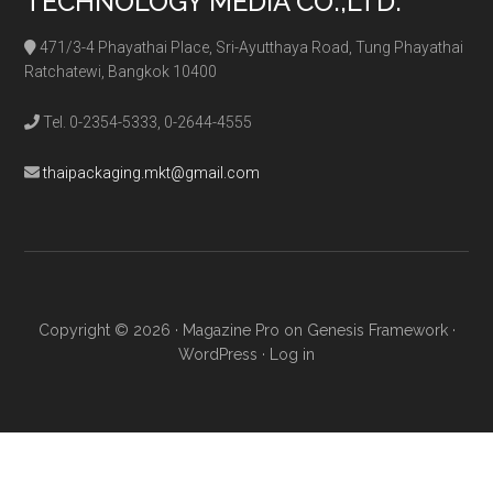
TECHNOLOGY MEDIA CO.,LTD.
471/3-4 Phayathai Place, Sri-Ayutthaya Road, Tung Phayathai
Ratchatewi, Bangkok 10400
Tel. 0-2354-5333, 0-2644-4555
thaipackaging.mkt@gmail.com
Copyright © 2026 ·
Magazine Pro
on
Genesis Framework
·
WordPress
·
Log in