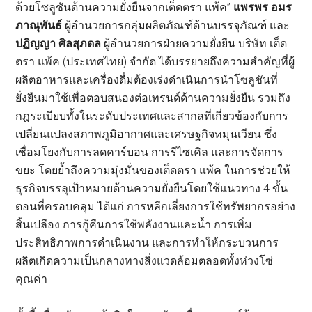
ด้วยโซลูชันด้านความยั่งยืนจากเต็ดตรา แพ้ค”
แพรพร อมร
ภาณุพันธ์
ผู้อำนวยการกลุ่มผลิตภัณฑ์ด้านบรรจุภัณฑ์ และ
ปฏิญญา ศิลสุภดล
ผู้อำนวยการฝ่ายความยั่งยืน บริษัท เต็ด
ตรา แพ้ค (ประเทศไทย) จำกัด ได้บรรยายถึงความสำคัญที่ผู้
ผลิตอาหารและเครื่องดื่มต้องเร่งดำเนินการนำโซลูชันที่
ยั่งยืนมาใช้เพื่อตอบสนองต่อเทรนด์ด้านความยั่งยืน รวมถึง
กฎระเบียบทั้งในระดับประเทศและสากลที่เกี่ยวข้องกับการ
เปลี่ยนแปลงสภาพภูมิอากาศและเศรษฐกิจหมุนเวียน ซึ่ง
เชื่อมโยงกับการลดคาร์บอน การรีไซเคิล และการจัดการ
ขยะ โดยย้ำถึงความมุ่งมั่นของเต็ดตรา แพ้ค ในการช่วยให้
ธุรกิจบรรลุเป้าหมายด้านความยั่งยืนโดยใช้แนวทาง 4 ขั้น
ตอนที่ครอบคลุม ได้แก่ การหลีกเลี่ยงการใช้ทรัพยากรอย่าง
สิ้นเปลือง การกู้คืนการใช้พลังงานและน้ำ การเพิ่ม
ประสิทธิภาพการดำเนินงาน และการทำให้กระบวนการ
ผลิตเกิดความเป็นกลางทางสิ่งแวดล้อมตลอดทั้งห่วงโซ่
คุณค่า