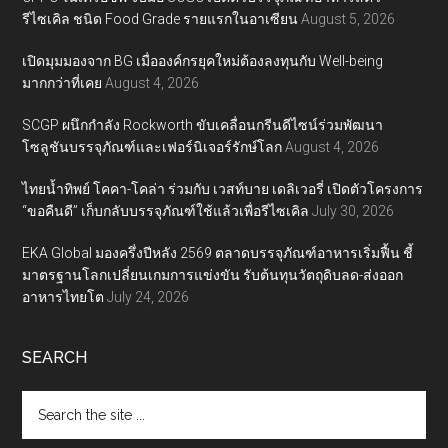
รีไซเคิล ชนิด Food Grade รายแรกในอาเซียน
August 5, 2026
เปิดมุมมองจาก BG เมื่อองค์กรยุคใหม่ต้องลงทุนกับ Well-being
มากกว่าที่เคย
August 4, 2026
SCGP ผนึกกำลัง Rockworth ขับเคลื่อนกรีนดีไซน์ร่วมพัฒนา
โซลูชันบรรจุภัณฑ์และเฟอร์นิเจอร์รักษ์โลก
August 4, 2026
ไทยน้ำทิพย์ โคคา-โคล่า ร่วมกับ เวสท์บาย เดลิเวอรี่ เปิดตัวโครงการ
“ขอคืนดี” เก็บกลับบรรจุภัณฑ์ใช้แล้วเพื่อรีไซเคิล
July 30, 2026
EKA Global มองครึ่งปีหลัง 2569 ตลาดบรรจุภัณฑ์อาหารเริ่มฟื้น ชี้
มาตรฐานโลกเปลี่ยนเกมการแข่งขัน รับต้นทุนวัตถุดิบลด-ส่งออก
อาหารไทยโต
July 24, 2026
SEARCH
Search
the
site