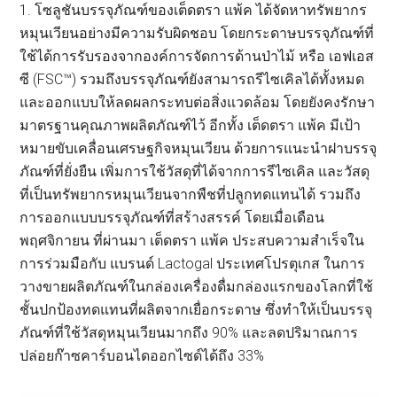
1. โซลูชันบรรจุภัณฑ์ของเต็ดตรา แพ้ค ได้จัดหาทรัพยากร
หมุนเวียนอย่างมีความรับผิดชอบ โดยกระดาษบรรจุภัณฑ์ที่
ใช้ได้การรับรองจากองค์การจัดการด้านป่าไม้ หรือ เอฟเอส
ซี (FSC™) รวมถึงบรรจุภัณฑ์ยังสามารถรีไซเคิลได้ทั้งหมด
และออกแบบให้ลดผลกระทบต่อสิ่งแวดล้อม โดยยังคงรักษา
มาตรฐานคุณภาพผลิตภัณฑ์ไว้ อีกทั้ง เต็ดตรา แพ้ค มีเป้า
หมายขับเคลื่อนเศรษฐกิจหมุนเวียน ด้วยการแนะนำฝาบรรจุ
ภัณฑ์ที่ยั่งยืน เพิ่มการใช้วัสดุที่ได้จากการรีไซเคิล และวัสดุ
ที่เป็นทรัพยากรหมุนเวียนจากพืชที่ปลูกทดแทนได้ รวมถึง
การออกแบบบรรจุภัณฑ์ที่สร้างสรรค์ โดยเมื่อเดือน
พฤศจิกายน ที่ผ่านมา เต็ดตรา แพ้ค ประสบความสำเร็จใน
การร่วมมือกับ แบรนด์ Lactogal ประเทศโปรตุเกส ในการ
วางขายผลิตภัณฑ์ในกล่องเครื่องดื่มกล่องแรกของโลกที่ใช้
ชั้นปกป้องทดแทนที่ผลิตจากเยื่อกระดาษ ซึ่งทำให้เป็นบรรจุ
ภัณฑ์ที่ใช้วัสดุหมุนเวียนมากถึง 90% และลดปริมาณการ
ปล่อยก๊าซคาร์บอนไดออกไซด์ได้ถึง 33%