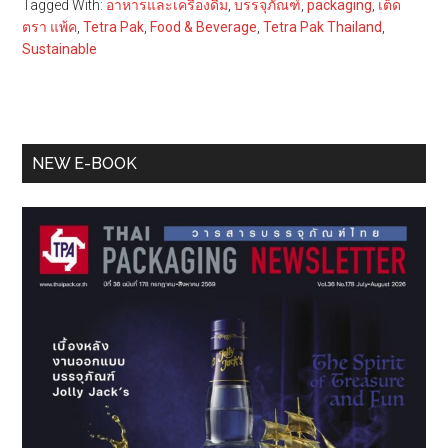
Tagged With:
อาหารและเครื่องดื่ม
,
บรรจุภัณฑ์
,
packaging
,
เต็ด
ตรา แพ้ค
,
Tetra Pak
,
Food & Beverage
,
Tetra Pak Thailand
,
Sustainable
Primary
NEW E-BOOK
Sidebar