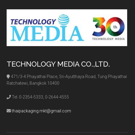
...
TECHNOLOGY MEDIA CO.,LTD.
471/3-4 Phayathai Place, Sri-Ayutthaya Road, Tung Phayathai
Ratchatewi, Bangkok 10400
Tel. 0-2354-5333, 0-2644-4555
thaipackaging.mkt@gmail.com