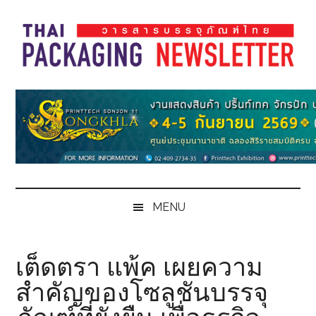
Skip
Skip
Skip
Skip
to
to
to
to
main
secondary
primary
footer
content
menu
sidebar
Thai
Thai
Pack
Pack
Magazine
Magazine
MENU
เต็ดตรา แพ้ค เผยความ
สำคัญของโซลูชันบรรจุ