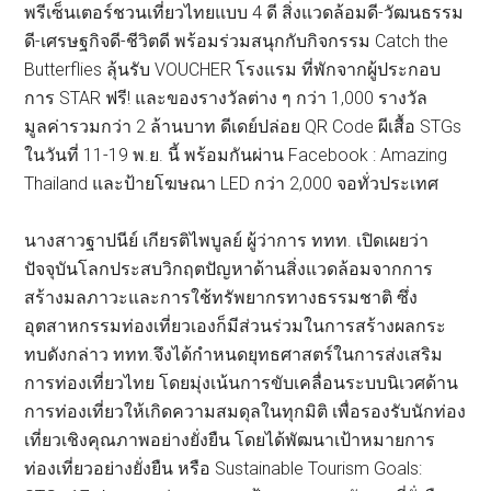
พรีเซ็นเตอร์ชวนเที่ยวไทยแบบ 4 ดี สิ่งแวดล้อมดี-วัฒนธรรม
ดี-เศรษฐกิจดี-ชีวิตดี พร้อมร่วมสนุกกับกิจกรรม Catch the
Butterflies ลุ้นรับ VOUCHER โรงแรม ที่พักจากผู้ประกอบ
การ STAR ฟรี! และของรางวัลต่าง ๆ กว่า 1,000 รางวัล
มูลค่ารวมกว่า 2 ล้านบาท ดีเดย์ปล่อย QR Code ผีเสื้อ STGs
ในวันที่ 11-19 พ.ย. นี้ พร้อมกันผ่าน Facebook : Amazing
Thailand และป้ายโฆษณา LED กว่า 2,000 จอทั่วประเทศ
นางสาวฐาปนีย์ เกียรติไพบูลย์ ผู้ว่าการ ททท. เปิดเผยว่า
ปัจจุบันโลกประสบวิกฤตปัญหาด้านสิ่งแวดล้อมจากการ
สร้างมลภาวะและการใช้ทรัพยากรทางธรรมชาติ ซึ่ง
อุตสาหกรรมท่องเที่ยวเองก็มีส่วนร่วมในการสร้างผลกระ
ทบดังกล่าว ททท.จึงได้กำหนดยุทธศาสตร์ในการส่งเสริม
การท่องเที่ยวไทย โดยมุ่งเน้นการขับเคลื่อนระบบนิเวศด้าน
การท่องเที่ยวให้เกิดความสมดุลในทุกมิติ เพื่อรองรับนักท่อง
เที่ยวเชิงคุณภาพอย่างยั่งยืน โดยได้พัฒนาเป้าหมายการ
ท่องเที่ยวอย่างยั่งยืน หรือ Sustainable Tourism Goals: