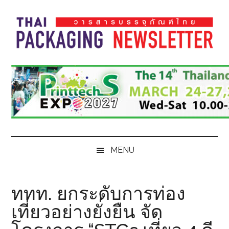
Skip
Skip
Skip
Skip
to
to
to
to
main
secondary
primary
footer
content
menu
sidebar
Thai
Thai
Pack
Pack
Magazine
Magazine
MENU
ททท. ยกระดับการท่อง
เที่ยวอย่างยั่งยืน จัด