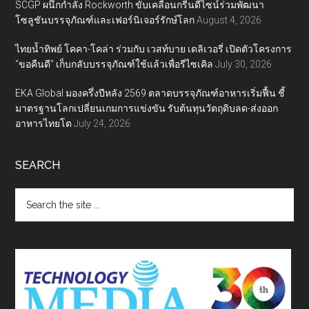
SCGP ผนึกกำลัง Rockworth ขับเคลื่อนกรีนดีไซน์ร่วมพัฒนา
โซลูชันบรรจุภัณฑ์และเฟอร์นิเจอร์รักษ์โลก
August 4, 2026
ไทยน้ำทิพย์ โคคา-โคล่า ร่วมกับ เวสท์บาย เดลิเวอรี่ เปิดตัวโครงการ
“ขอคืนดี” เก็บกลับบรรจุภัณฑ์ใช้แล้วเพื่อรีไซเคิล
July 30, 2026
EKA Global มองครึ่งปีหลัง 2569 ตลาดบรรจุภัณฑ์อาหารเริ่มฟื้น ชี้
มาตรฐานโลกเปลี่ยนเกมการแข่งขัน รับต้นทุนวัตถุดิบลด-ส่งออก
อาหารไทยโต
July 24, 2026
SEARCH
Search
the
site
...