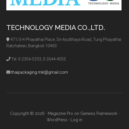
TECHNOLOGY MEDIA CO.,LTD.
471/3-4 Phayathai Place, Sri-Ayutthaya Road, Tung Phayathai
Ratchatewi, Bangkok 10400
Tel. 0-2354-5333, 0-2644-4555
thaipackaging.mkt@gmail.com
Copyright © 2026 ·
Magazine Pro
on
Genesis Framework
·
WordPress
·
Log in