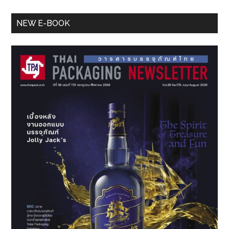
Primary
NEW E-BOOK
Sidebar