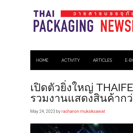
Skip
Skip
Skip
Skip
to
to
to
to
main
secondary
primary
footer
content
menu
sidebar
Thai
Thai
Pack
Pack
Magazine
HOME
ACTIVITY
ARTICLES
E-B
Magazine
เปิดตัวยิ่งใหญ่ THA
รวมงานแสดงสินค้ากว่า
May 24, 2023
by
rachanon muksiksawat