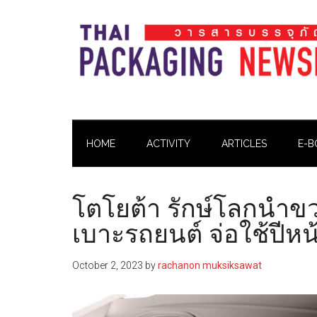
Skip
Skip
Skip
Skip
to
to
to
to
main
secondary
primary
footer
content
menu
sidebar
Thai
Thai
Pack
Pack
Magazine
HOME
ACTIVITY
ARTICLES
E-B
Magazine
โตโยต้า รักษ์โลกนำขว
เบาะรถยนต์ จ่อใช้ปีหน
October 2, 2023
by
rachanon muksiksawat