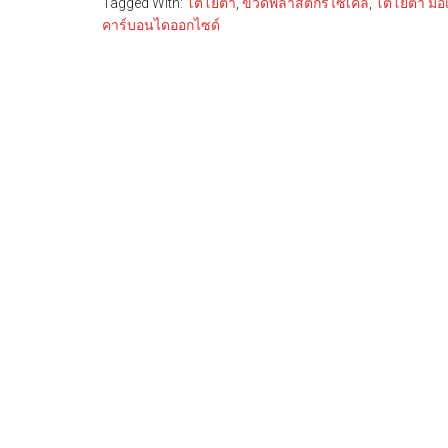
Tagged With:
โตโยต้า
,
ขวดพลาสติกรีไซเคิล
,
โตโยต้า มอ
คาร์บอนไดออกไซด์