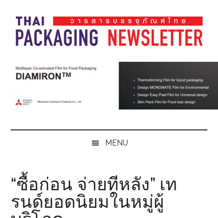
Skip
Skip
Skip
Skip
to
to
to
to
main
secondary
primary
footer
content
menu
sidebar
Thai
Thai
Pack
Pack
Magazine
Magazine
MENU
“ซื้อก่อน จ่ายทีหลัง” เท
รนด์ยอดนิยมในหมู่ผู้