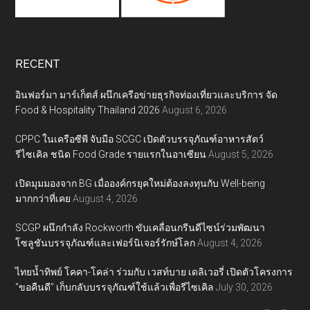
RECENT
อินฟอร์มา มาร์เก็ตส์ ผนึกเครือข่ายธุรกิจท่องเที่ยวและบริการ จัด
Food & Hospitality Thailand 2026
August 6, 2026
CPPC ในเครือซีพี จับมือ SCGC เปิดตัวบรรจุภัณฑ์อาหารสัตว์
รีไซเคิล ชนิด Food Grade รายแรกในอาเซียน
August 5, 2026
เปิดมุมมองจาก BG เมื่อองค์กรยุคใหม่ต้องลงทุนกับ Well-being
มากกว่าที่เคย
August 4, 2026
SCGP ผนึกกำลัง Rockworth ขับเคลื่อนกรีนดีไซน์ร่วมพัฒนา
โซลูชันบรรจุภัณฑ์และเฟอร์นิเจอร์รักษ์โลก
August 4, 2026
ไทยน้ำทิพย์ โคคา-โคล่า ร่วมกับ เวสท์บาย เดลิเวอรี่ เปิดตัวโครงการ
“ขอคืนดี” เก็บกลับบรรจุภัณฑ์ใช้แล้วเพื่อรีไซเคิล
July 30, 2026