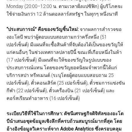
Monday (20:00–12:00 น. ตามเวลาฝั่งแปซิฟิก) ผู้บริโภคจะ
ใช้จ่ายเงินกว่า 12 ล้านดอลลาร์สหรัฐฯ ในทุกๆ หนึ่งนาที
“ประสบการณ์” คือของขวัญชิ้นใหม่:
จากผลการสำรวจขอ
งอะโดบี พบว่าผู้ตอบแบบสอบถามกว่าครึ่งหนึ่ง (51
เปอร์เซ็นต์) มีแผนที่จะซื้อสินค้าที่จับต้องได้เป็นของขวัญให้
แก่คนอื่นๆ ในช่วงเทศกาลปลายปีนี้ ขณะที่เกือบหนึ่งในห้า
(17 เปอร์เซ็นต์) มีแผนที่จะให้ของขวัญในรูปแบบของ
ประสบการณ์แทน โดยของขวัญยอดนิยมจำพวกนี้ได้แก่
บริการสปา ทรีทเมนต์ (ระบุโดยผู้ตอบแบบสอบถาม 25
เปอร์เซ็นต์), ตั๋วคอนเสิร์ต (25 เปอร์เซ็นต์), ตั๋วชมการแข่งขัน
กีฬา (22 เปอร์เซ็นต์), ตั๋วเครื่องบิน (21 เปอร์เซ็นต์) และ
คอร์สเรียนทำอาหาร (16 เปอร์เซ็นต์)
ระเบียบวิธีที่ใช้ในการศึกษา: ดัชนีเศรษฐกิจดิจิทัลของอะโด
บีนำเสนอชุดข้อมูลเชิงลึกที่ครบถ้วนสมบูรณ์มากที่สุด โดย
อ้างอิงข้อมูลวิเคราะห์จาก Adobe Analytics ซึ่งครอบคลุม