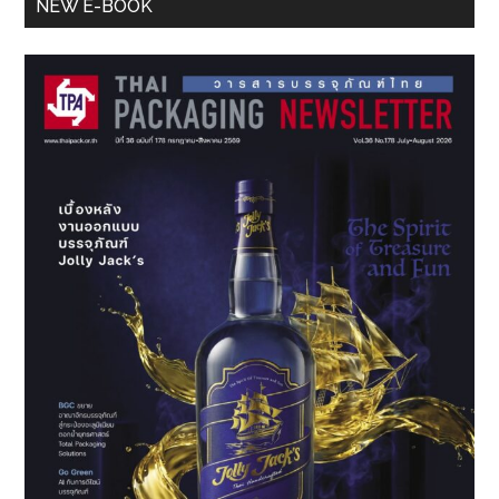
Primary
NEW E-BOOK
Sidebar