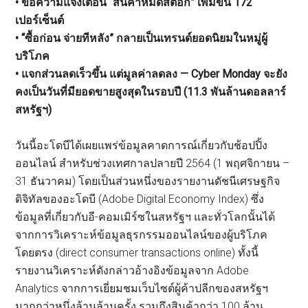
• ข้อความแจ้งเตือน “สินค้าหมดสต็อก” เพิ่มขึ้น 172
เปอร์เซ็นต์
• “ซื้อก่อน จ่ายทีหลัง” กลายเป็นเทรนด์ยอดนิยมในหมู่ผู้
บริโภค
• แจกส่วนลดเร็วขึ้น แต่มูลค่าลดลง — Cyber Monday จะยัง
คงเป็นวันที่มียอดขายสูงสุดในรอบปี (11.3 พันล้านดอลลาร์
สหรัฐฯ)
วันนี้อะโดบีได้เผยแพร่ข้อมูลคาดการณ์เกี่ยวกับช้อปปิ้ง
ออนไลน์ สำหรับช่วงเทศกาลปลายปี 2564 (1 พฤศจิกายน –
31 ธันวาคม) โดยเป็นส่วนหนึ่งของรายงานดัชนีเศรษฐกิจ
ดิจิทัลของอะโดบี (Adobe Digital Economy Index) ซึ่ง
ข้อมูลที่เกี่ยวกับอี-คอมเมิร์ซในสหรัฐฯ และทั่วโลกนั้นได้
จากการวิเคราะห์ข้อมูลธุรกรรมออนไลน์ของผู้บริโภค
โดยตรง (direct consumer transactions online) ทั้งนี้
รายงานวิเคราะห์ดังกล่าวอ้างอิงข้อมูลจาก Adobe
Analytics จากการเยี่ยมชมเว็บไซต์ผู้ค้าปลีกของสหรัฐฯ
มากกว่าหนึ่งล้านล้านครั้ง รวมถึงสินค้ากว่า 100 ล้าน