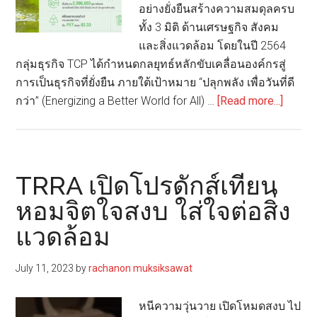
อย่างยั่งยืนสร้างความสมดุลครบ
ทั้ง 3 มิติ ด้านเศรษฐกิจ สังคม
และสิ่งแวดล้อม โดยในปี 2564
กลุ่มธุรกิจ TCP ได้กำหนดกลยุทธ์หลักขับเคลื่อนองค์กรสู่
การเป็นธุรกิจที่ยั่งยืน ภายใต้เป้าหมาย “ปลุกพลัง เพื่อวันที่ดี
about
กว่า” (Energizing a Better World for All) …
[Read more...]
TCP
เผย
รายงา
ความ
TRRA เปิดโปรดักส์เทียน
ยั่งยืน
หอมจิตใจสงบ ใส่ใจต่อสิ่ง
การ
แวดล้อม
ดำเนิน
งาน
เพื่อ
July 11, 2023
by
rachanon muksiksawat
พัฒนา
สมดุล
หนีความวุ่นวาย เปิดโหมดสงบ ไป