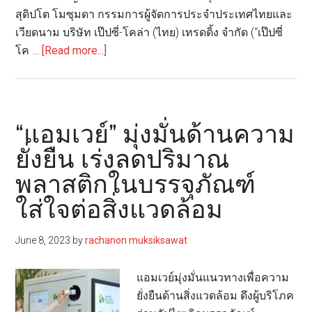
สุดิปโต โมซุมดา กรรมการผู้จัดการประจำประเทศไทยและ
เวียดนาม บริษัท เป๊ปซี่-โคล่า (ไทย) เทรดดิ้ง จำกัด (“เป๊ปซี่
about
โค …
[Read more...]
“เป๊ป
ซี่
โค”
แก้ไข
“แอมเวย์” มุ่งมั่นด้านความ
ปัญหา
ยั่งยืน เร่งลดปริมาณ
ขยะ
พลาสติกในบรรจุภัณฑ์
พลาสติก
ล้น
ใส่ใจต่อสิ่งแวดล้อม
โลก
แปรรูป
June 8, 2023
by
rachanon muksiksawat
บรรจุ
ภัณฑ์
แอมเวย์มุ่งมั่นแนวทางเพื่อความ
เป็น
ยั่งยืนด้านสิ่งแวดล้อม ดึงผู้บริโภค
พา