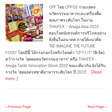
เจ้า
CPF โดย CPFGS ร่วมแสดง
แรก
นวัตกรรมอาหารและเครื่องดื่ม
ของ
คุณภาพระดับโลก ในงาน
โลก
THAIFEX – Anuga Asia 2023
กา
ตอบโจทย์เทรนด์การบริโภคอย่าง
รัน
ยั่งยืนในอนาคต ภายใต้แนวคิด
ตี
“RE-IMAGINE THE FUTURE
บรรจุ
FOOD” โดยปีนี้ ไส้กรอกอกไก่พริกไทยดำ “CP FI-IT” (ฟิ-อิต)
ภัณฑ์
คว้ารางวัล “สุดยอดนวัตกรรมอาหาร” หรือ THAIFEX -
ยอด
Anuga Taste Innovation Show 2023 ขณะเดียวกัน ยังได้รับ
เยี่ยม
รางวัล “สุดยอดรสชาติอาหารระดับโลก ปี 2023” …
[Read
about
more...]
CPF
คว้า
สอง
รางวัล
« Previous Page
Next Page »
ใหญ่