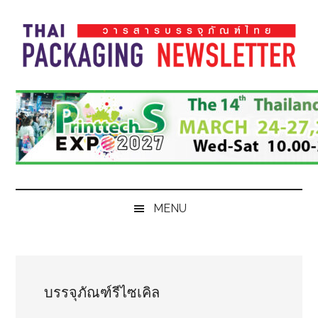
Skip
Skip
Skip
Skip
to
to
to
to
main
secondary
primary
footer
content
menu
sidebar
Thai
Thai
Pack
Pack
Magazine
Magazine
MENU
บรรจุภัณฑ์รีไซเคิล