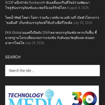
SCGP ผนึกกำลัง Rockworth ขับเคลื่อนกรีนดีไซน์ร่วมพัฒนา
โซลูชันบรรจุภัณฑ์และเฟอร์นิเจอร์รักษ์โลก
August 4, 2026
ไทยน้ำทิพย์ โคคา-โคล่า ร่วมกับ เวสท์บาย เดลิเวอรี่ เปิดตัวโครงการ
“ขอคืนดี” เก็บกลับบรรจุภัณฑ์ใช้แล้วเพื่อรีไซเคิล
July 30, 2026
EKA Global มองครึ่งปีหลัง 2569 ตลาดบรรจุภัณฑ์อาหารเริ่มฟื้น ชี้
มาตรฐานโลกเปลี่ยนเกมการแข่งขัน รับต้นทุนวัตถุดิบลด-ส่งออก
อาหารไทยโต
July 24, 2026
SEARCH
Search
the
site
...