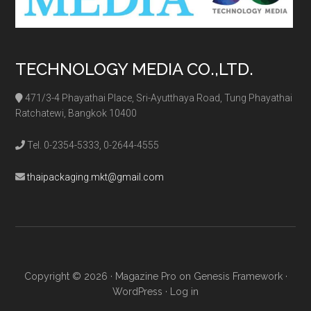
TECHNOLOGY MEDIA CO.,LTD.
471/3-4 Phayathai Place, Sri-Ayutthaya Road, Tung Phayathai
Ratchatewi, Bangkok 10400
Tel. 0-2354-5333, 0-2644-4555
thaipackaging.mkt@gmail.com
Copyright © 2026 ·
Magazine Pro
on
Genesis Framework
·
WordPress
·
Log in