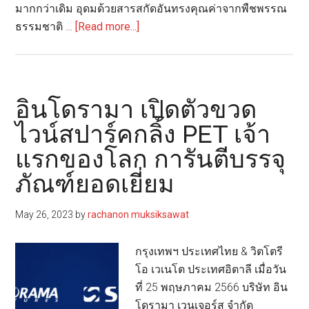
มากกว่าเดิม อุดมด้วยสารสกัดอันทรงคุณค่าจากพืชพรรณ
โลก
about
ธรรมชาติ …
[Read more...]
PHYTO
แฮร์
แคร์
ฝรั่งเศส
อินโดรามา เปิดตัวขวด
เปิด
ไวน์สปาร์คกลิ้ง PET เจ้า
ตัว
แรกของโลก การันตีบรรจุ
ผลิตภัณฑ์
สูตร
ภัณฑ์ยอดเยี่ยม
ใหม่
มา
May 26, 2023
by
rachanon muksiksawat
พร้อม
แพ็ก
กรุงเทพฯ ประเทศไทย & วิตโตรี
เกจ
โอ เวเนโต ประเทศอิตาลี เมื่อวัน
จิ้ง
ที่ 25 พฤษภาคม 2566 บริษัท อิน
รีไซเคิล
โดรามา เวนเจอร์ส จำกัด