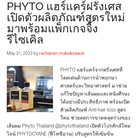
Biore
PHYTO แฮร์แคร์ฝรั่งเศส
เมคอัพ
เปิดตัวผลิตภัณฑ์สูตรใหม่
รี
มาพร้อมแพ็กเกจจิ้ง
มูฟ
เวอร์
รีไซเคิล
คลี
น
May 31, 2023
by
rachanon muksiksawat
ซิ่ง
วอ
PHYTO แฮร์แคร์จากฝรั่งเศสที่
เตอร์
โดดเด่นด้านการนำพฤกษา
–
ศาสตร์และวิทยาศาสตร์ มาช่วย
แอ
แก้ไขปัญหาเส้นผมและหนังศีรษะ
คเน่
ได้อย่างมีประสิทธิภาพ พร้อมเปิด
แคร์
ตัวผลิตภัณฑ์ Anti-hair loss สูตร
ใน
ใหม่ ช่วยลดการขาดหลุดร่วงของ
บรรจุ
เส้นผม Phyto Thailand @phytothailand เปิดตัวโปรดักส์ใหม่
ภัณฑ์
ไลน์ PHYTOCYANE (ฟีโทซีอาน) ปรับสูตรให้เข้มข้น
รักษ์