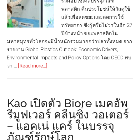
ร่วมอัปไซเคิลบรรจุภัณฑ์
เลท
พลาสติก คืนประโยชน์ให้วัสดุใช้
ไม้
แล้วเพื่อลดขยะและลดการใช้
เทียม
ทรัพยากร ซึ่งรู้หรือไม่ว่าในอีก 27
ปีข้างหน้า ขยะพลาสติกใน
มหาสมุทรทั่วโลกจะมีน้ำหนักรวมมากกว่าปลาทั้งหมด จาก
รายงาน Global Plastics Outlook: Economic Drivers,
Environmental Impacts and Policy Options โดย OECD พบ
about
ว่า …
[Read more...]
“แอ
มเวย์”
มุ่ง
มั่น
Kao เปิดตัว Biore เมคอัพ
ด้าน
รีมูฟเวอร์ คลีนซิ่ง วอเตอร์
ความ
– แอคเน่ แคร์ ในบรรจุ
ยั่งยืน
เร่ง
ภัณฑ์รักษ์โลก
ลด