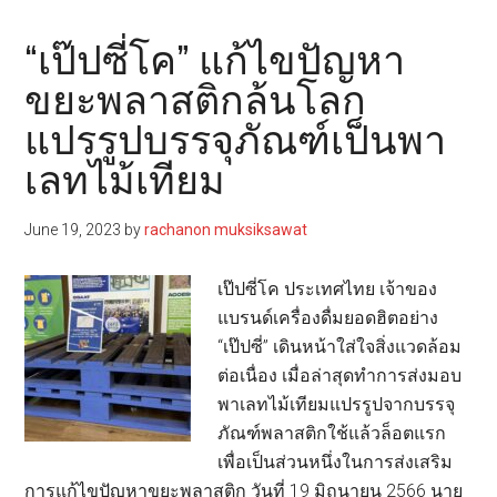
เย่
ยก
“เป๊ปซี่โค” แก้ไขปัญหา
ระดับ
ขยะพลาสติกล้นโลก
แบรนด์
แปรรูปบรรจุภัณฑ์เป็นพา
สู่
Green
เลทไม้เทียม
Beauty
พัฒนา
June 19, 2023
by
rachanon muksiksawat
บรรจุ
ภัณฑ์
เป๊ปซี่โค ประเทศไทย เจ้าของ
เป็น
แบรนด์เครื่องดื่มยอดฮิตอย่าง
มิตร
“เป๊ปซี่” เดินหน้าใส่ใจสิ่งแวดล้อม
กับ
ต่อเนื่อง เมื่อล่าสุดทำการส่งมอบ
สิ่ง
พาเลทไม้เทียมแปรรูปจากบรรจุ
แวดล้อม
ภัณฑ์พลาสติกใช้แล้วล็อตแรก
รีไซเคิล
เพื่อเป็นส่วนหนึ่งในการส่งเสริม
ได้
การแก้ไขปัญหาขยะพลาสติก วันที่ 19 มิถุนายน 2566 นาย