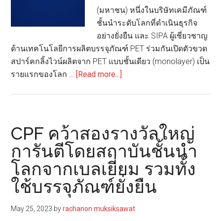
(มหาชน) หนึ่งในบริษัทเคมีภัณฑ์
ชั้นนำระดับโลกที่ดำเนินธุรกิจ
อย่างยั่งยืน และ SIPA ผู้เชี่ยวชาญ
ด้านเทคโนโลยีการผลิตบรรจุภัณฑ์ PET ร่วมกันเปิดตัวขวด
สปาร์คกลิ้งไวน์ผลิตจาก PET แบบชั้นเดียว (monolayer) เป็น
about
รายแรกของโลก …
[Read more...]
อิน
โด
รามา
เปิด
CPF คว้าสองรางวัลใหญ่
ตัว
การันตีโดยสถาบันชั้นนำ
ขวด
โลกจากเบลเยี่ยม รวมทั้ง
ไวน์
ส
ใช้บรรจุภัณฑ์ยั่งยืน
ปาร์ค
กลิ้ง
May 25, 2023
by
rachanon muksiksawat
PET