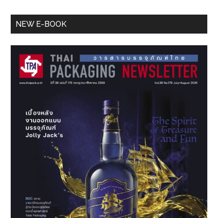
กา
Primary
รัน
NEW E-BOOK
ตี
Sidebar
โดย
สถาบัน
ชั้น
นำ
โลก
จาก
เบลเยี่ยม
รวม
ทั้ง
ใช้
บรรจุ
ภัณฑ์
ยั่งยืน