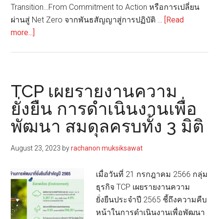
Transition…From Commitment to Action หรือการเปลี่ยน
ผ่านสู่ Net Zero จากพันธสัญญาสู่การปฏิบัติ …
[Read
about
more...]
TCP
ตั้ง
เป้า
พัฒนา
TCP เผยรายงานความ
บรรจุ
ยั่งยืน การดำเนินงานเพื่อ
ภัณฑ์
พัฒนา สมดุลครบทั้ง 3 มิติ
รีไซเคิล
100%
ภายใน
August 23, 2023
by
rachanon muksiksawat
ปี
2024
เมื่อวันที่ 21 กรกฎาคม 2566 กลุ่ม
ธุรกิจ TCP เผยรายงานความ
ยั่งยืนประจำปี 2565 ชี้ถึงความคืบ
หน้าในการดำเนินงานเพื่อพัฒนา