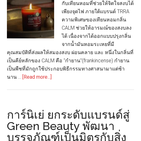
ครบ
กับเทียนหอมที่ช่วยให้จิตใจสงบได้
ทั้ง
เพียงจุดไฟ ภายใต้แบรนด์ TRRA
3
ความพิเศษของเทียนหอมกลิ่น
มิติ
CALM ช่วยให้อารมณ์ของสงบลง
ได้ เนื่องจากได้ออกแบบปรุงกลิ่น
จากน้ำมันหอมระเหยที่มี
คุณสมบัติที่ส่งผลให้สมองสงบ ผ่อนคลาย และ หนึ่งในกลิ่นที่
เป็นคีย์หลักของ CALM คือ "กำยาน"(frankincense) กำยาน
เป็นพืชที่มักถูกใช้ประกอบพิธีกรรมทางศาสนามาแต่ช้า
about
นาน …
[Read more...]
TRRA
เปิด
โป
รดักส์
การ์นิเย่ ยกระดับแบรนด์สู่
เทียน
Green Beauty พัฒนา
หอม
บรรจุภัณฑ์เป็นมิตรกับสิ่ง
จิตใจ