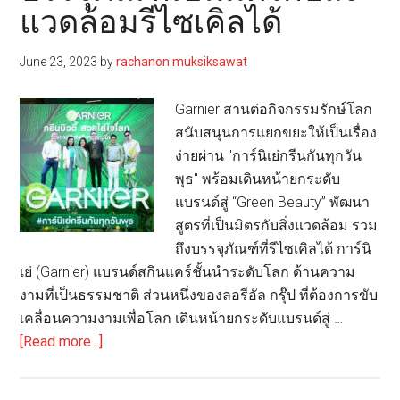
สงบ
แวดล้อมรีไซเคิลได้
ใส่ใจ
ต่อ
June 23, 2023
by
rachanon muksiksawat
สิ่ง
แวดล้อม
Garnier สานต่อกิจกรรมรักษ์โลก
สนับสนุนการแยกขยะให้เป็นเรื่อง
ง่ายผ่าน "การ์นิเย่กรีนกันทุกวัน
พุธ" พร้อมเดินหน้ายกระดับ
แบรนด์สู่ “Green Beauty” พัฒนา
สูตรที่เป็นมิตรกับสิ่งแวดล้อม รวม
ถึงบรรจุภัณฑ์ที่รีไซเคิลได้ การ์นิ
เย่ (Garnier) แบรนด์สกินแคร์ชั้นนำระดับโลก ด้านความ
งามที่เป็นธรรมชาติ ส่วนหนึ่งของลอรีอัล กรุ๊ป ที่ต้องการขับ
เคลื่อนความงามเพื่อโลก เดินหน้ายกระดับแบรนด์สู่ …
about
[Read more...]
การ์
นิ