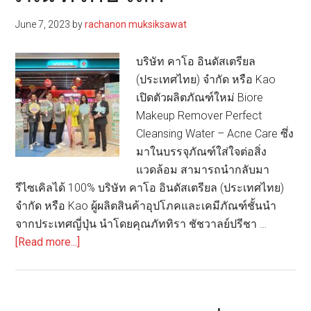
ปริมาณ
June 7, 2023
by
rachanon muksiksawat
พลาสติก
ใน
บริษัท คาโอ อินดัสเตรียล
บรรจุ
(ประเทศไทย) จำกัด หรือ Kao
ภัณฑ์
เปิดตัวผลิตภัณฑ์ใหม่ Biore
ใส่ใจ
Makeup Remover Perfect
ต่อ
Cleansing Water – Acne Care ซึ่ง
สิ่ง
มาในบรรจุภัณฑ์ใส่ใจต่อสิ่ง
แวดล้อม
แวดล้อม สามารถนำกลับมา
รีไซเคิลได้ 100% บริษัท คาโอ อินดัสเตรียล (ประเทศไทย)
จำกัด หรือ Kao ผู้ผลิตสินค้าอุปโภคและเคมีภัณฑ์ชั้นนำ
จากประเทศญี่ปุ่น นำโดยคุณภัททิรา ชัชวาลย์ปรีชา …
about
[Read more...]
Kao
เปิด
ตัว