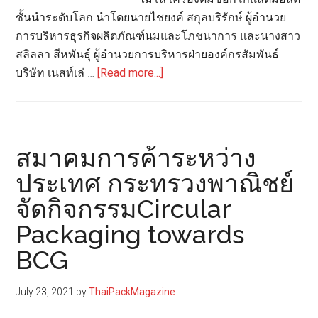
ชั้นนำระดับโลก นำโดยนายไชยงค์ สกุลบริรักษ์ ผู้อำนวย
การบริหารธุรกิจผลิตภัณฑ์นมและโภชนาการ และนางสาว
สลิลลา สีหพันธุ์ ผู้อำนวยการบริหารฝ่ายองค์กรสัมพันธ์
about
บริษัท เนสท์เล่ …
[Read more...]
ไมโล
มอบ
ชุด
โต๊ะ
สมาคมการค้าระหว่าง
รีไซเคิล
ประเทศ กระทรวงพาณิชย์
จาก
จัดกิจกรรมCircular
กล่อง
นม
Packaging towards
15
BCG
โรงเรียน
สังกัด
July 23, 2021
by
ThaiPackMagazine
โครงการ
“กล่อง