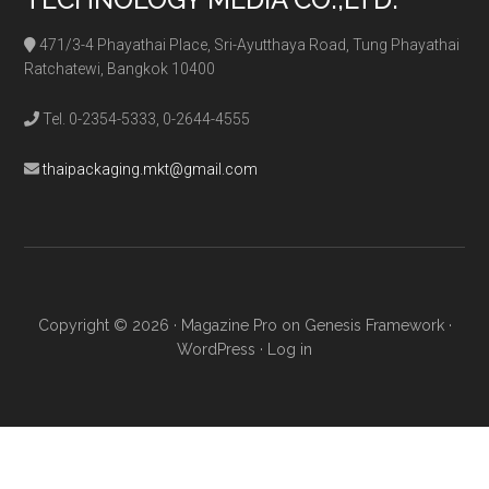
471/3-4 Phayathai Place, Sri-Ayutthaya Road, Tung Phayathai
Ratchatewi, Bangkok 10400
Tel. 0-2354-5333, 0-2644-4555
thaipackaging.mkt@gmail.com
Copyright © 2026 ·
Magazine Pro
on
Genesis Framework
·
WordPress
·
Log in