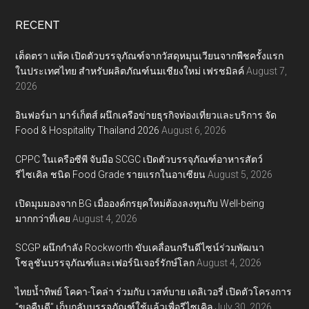
RECENT
เต็ดตรา แพ้ค เปิดตัวบรรจุภัณฑ์จากวัสดุหมุนเวียนจากพืชครั้งแรก
ในประเทศไทย สำหรับผลิตภัณฑ์นมเชียงใหม่ เฟรชมิลค์
August 7,
2026
อินฟอร์มา มาร์เก็ตส์ ผนึกเครือข่ายธุรกิจท่องเที่ยวและบริการ จัด
Food & Hospitality Thailand 2026
August 6, 2026
CPPC ในเครือซีพี จับมือ SCGC เปิดตัวบรรจุภัณฑ์อาหารสัตว์
รีไซเคิล ชนิด Food Grade รายแรกในอาเซียน
August 5, 2026
เปิดมุมมองจาก BG เมื่อองค์กรยุคใหม่ต้องลงทุนกับ Well-being
มากกว่าที่เคย
August 4, 2026
SCGP ผนึกกำลัง Rockworth ขับเคลื่อนกรีนดีไซน์ร่วมพัฒนา
โซลูชันบรรจุภัณฑ์และเฟอร์นิเจอร์รักษ์โลก
August 4, 2026
ไทยน้ำทิพย์ โคคา-โคล่า ร่วมกับ เวสท์บาย เดลิเวอรี่ เปิดตัวโครงการ
“ขอคืนดี” เก็บกลับบรรจุภัณฑ์ใช้แล้วเพื่อรีไซเคิล
July 30, 2026