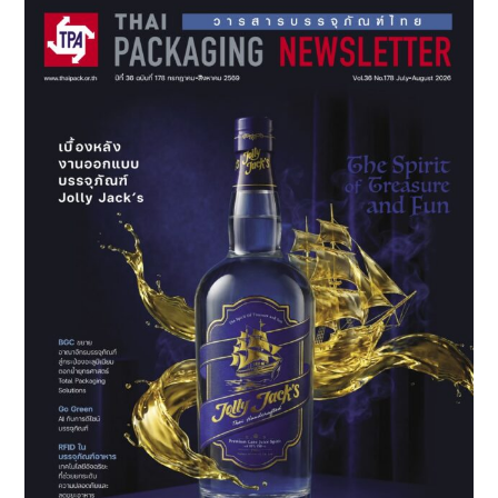
พาณิชย์
จัด
กิจกรรม
Packagi
towards
BCG