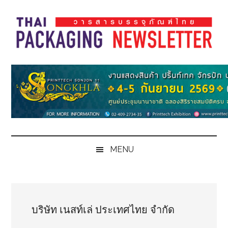
Skip
Skip
Skip
Skip
to
to
to
to
main
secondary
primary
footer
content
menu
sidebar
Thai
Thai
Pack
Pack
Magazine
Magazine
MENU
บริษัท เนสท์เล่ ประเทศไทย จำกัด