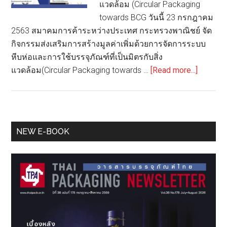
แวดล้อม (Circular Packaging
towards BCG วันนี้ 23 กรกฎาคม
2563 สมาคมการค้าระหว่างประเทศ กระทรวงพาณิชย์ จัด
กิจกรรมส่งเสริมการสร้างมูลค่าเพิ่มด้วยการจัดการระบบ
หีบห่อและการใช้บรรจุภัณฑ์ที่เป็นมิตรกับสิ่ง
about
แวดล้อม(Circular Packaging towards …
[Read more...]
สมาคม
การ
ค้า
ระหว่าง
Primary
NEW E-BOOK
ประเทศ
Sidebar
กระทรว
พาณิชย์
จัด
กิจกรรม
Packagi
towards