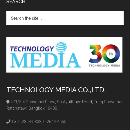
SEARCH
Search
the
site
...
TECHNOLOGY MEDIA CO.,LTD.
471/3-4 Phayathai Place, Sri-Ayutthaya Road, Tung Phayathai
Ratchatewi, Bangkok 10400
Tel. 0-2354-5333, 0-2644-4555