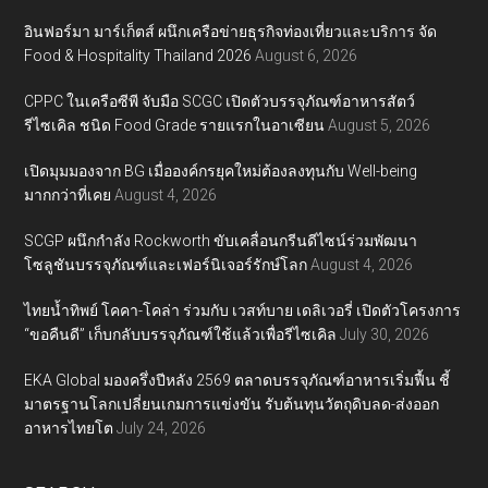
อินฟอร์มา มาร์เก็ตส์ ผนึกเครือข่ายธุรกิจท่องเที่ยวและบริการ จัด
Food & Hospitality Thailand 2026
August 6, 2026
CPPC ในเครือซีพี จับมือ SCGC เปิดตัวบรรจุภัณฑ์อาหารสัตว์
รีไซเคิล ชนิด Food Grade รายแรกในอาเซียน
August 5, 2026
เปิดมุมมองจาก BG เมื่อองค์กรยุคใหม่ต้องลงทุนกับ Well-being
มากกว่าที่เคย
August 4, 2026
SCGP ผนึกกำลัง Rockworth ขับเคลื่อนกรีนดีไซน์ร่วมพัฒนา
โซลูชันบรรจุภัณฑ์และเฟอร์นิเจอร์รักษ์โลก
August 4, 2026
ไทยน้ำทิพย์ โคคา-โคล่า ร่วมกับ เวสท์บาย เดลิเวอรี่ เปิดตัวโครงการ
“ขอคืนดี” เก็บกลับบรรจุภัณฑ์ใช้แล้วเพื่อรีไซเคิล
July 30, 2026
EKA Global มองครึ่งปีหลัง 2569 ตลาดบรรจุภัณฑ์อาหารเริ่มฟื้น ชี้
มาตรฐานโลกเปลี่ยนเกมการแข่งขัน รับต้นทุนวัตถุดิบลด-ส่งออก
อาหารไทยโต
July 24, 2026