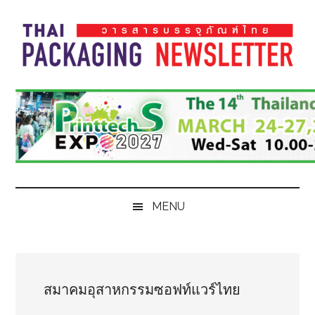
Skip
Skip
Skip
Skip
to
to
to
to
main
secondary
primary
footer
content
menu
sidebar
Thai
Thai
Pack
Pack
Magazine
Magazine
MENU
สมาคมอุสาหกรรมซอฟท์แวร์ไทย