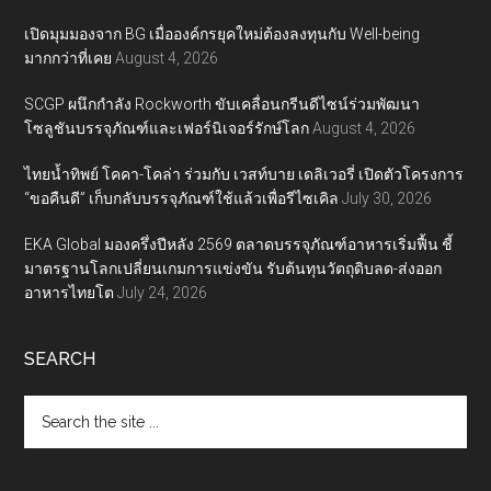
เปิดมุมมองจาก BG เมื่อองค์กรยุคใหม่ต้องลงทุนกับ Well-being
มากกว่าที่เคย
August 4, 2026
SCGP ผนึกกำลัง Rockworth ขับเคลื่อนกรีนดีไซน์ร่วมพัฒนา
โซลูชันบรรจุภัณฑ์และเฟอร์นิเจอร์รักษ์โลก
August 4, 2026
ไทยน้ำทิพย์ โคคา-โคล่า ร่วมกับ เวสท์บาย เดลิเวอรี่ เปิดตัวโครงการ
“ขอคืนดี” เก็บกลับบรรจุภัณฑ์ใช้แล้วเพื่อรีไซเคิล
July 30, 2026
EKA Global มองครึ่งปีหลัง 2569 ตลาดบรรจุภัณฑ์อาหารเริ่มฟื้น ชี้
มาตรฐานโลกเปลี่ยนเกมการแข่งขัน รับต้นทุนวัตถุดิบลด-ส่งออก
อาหารไทยโต
July 24, 2026
SEARCH
Search
the
site
...