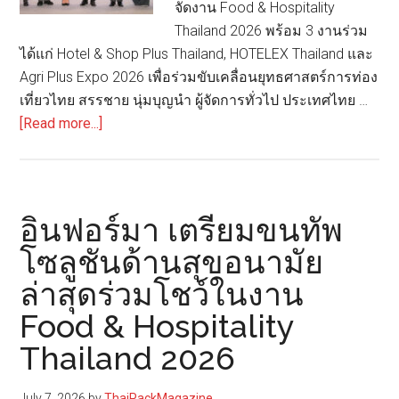
จัดงาน Food & Hospitality
Thailand 2026 พร้อม 3 งานร่วม
ได้แก่ Hotel & Shop Plus Thailand, HOTELEX Thailand และ
Agri Plus Expo 2026 เพื่อร่วมขับเคลื่อนยุทธศาสตร์การท่อง
เที่ยวไทย สรรชาย นุ่มบุญนำ ผู้จัดการทั่วไป ประเทศไทย …
about
[Read more...]
อิน
ฟอร์ม
า
มาร์เก็ต
อินฟอร์มา เตรียมขนทัพ
ส์
โซลูชันด้านสุขอนามัย
ผนึก
ล่าสุดร่วมโชว์ในงาน
เครือ
ข่าย
Food & Hospitality
ธุรกิจ
Thailand 2026
ท่อง
เที่ยว
July 7, 2026
by
ThaiPackMagazine