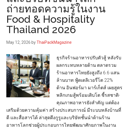
ถ่ายทอดความรู้ในงาน
โซลูช
ด้าน
Food & Hospitality
สุข
Thailand 2026
อนามั
ล่าสุด
May 12, 2026
by
ThaiPackMagazine
ร่วม
โชว์
ธุรกิจร้านอาหารปรับตัวสู้ หลังรับ
ใน
ผลกระทบหลายด้าน ตลาดรวม
งาน
ร้านอาหารไทยยังสูงถึง 6.6 แสน
Food
ล้านบาท ฟู้ดเดลิเวอรี่โต 22%
&
ด้าน อินฟอร์มา มาร์เก็ตส์ เผยสูตร
Hospit
พลิกเกมสู้พร้อมเติบโต ชี้รสชาติ-
Thail
คุณภาพอาหารยังสำคัญ แต่ต้อง
2026
เสริมด้วยความคุ้มค่า สร้างประสบการณ์ มีระบบหลังบ้านที่
ดี และสื่อสารได้ ล่าสุดดึงกูรูและบริษัทชั้นนำด้านร้าน
อาหารโลกช่วยผู้ประกอบการไทยพัฒนาศักยภาพในงาน