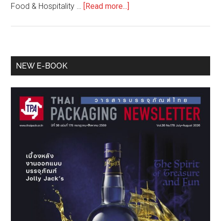
about
Food & Hospitality …
[Read more...]
อิน
ฟอร์ม
า
เตรียม
Primary
NEW E-BOOK
ดึง
Sidebar
กู
รู
และ
บริษัท
ชั้น
นำ
โลก
ถ่ายทอด
ความ
รู้
ใน