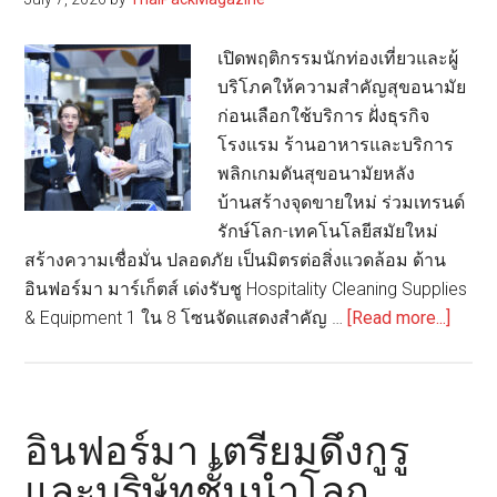
และ
บริการ
เปิดพฤติกรรมนักท่องเที่ยวและผู้
จัด
บริโภคให้ความสำคัญสุขอนามัย
Food
ก่อนเลือกใช้บริการ ฝั่งธุรกิจ
&
โรงแรม ร้านอาหารและบริการ
Hospitality
พลิกเกมดันสุขอนามัยหลัง
Thailand
บ้านสร้างจุดขายใหม่ ร่วมเทรนด์
2026
รักษ์โลก-เทคโนโลยีสมัยใหม่
สร้างความเชื่อมั่น ปลอดภัย เป็นมิตรต่อสิ่งแวดล้อม ด้าน
อินฟอร์มา มาร์เก็ตส์ เด่งรับชู Hospitality Cleaning Supplies
about
& Equipment 1 ใน 8 โซนจัดแสดงสำคัญ …
[Read more...]
อิน
ฟอร์ม
า
เตรีย
อินฟอร์มา เตรียมดึงกูรู
ขน
และบริษัทชั้นนำโลก
ทัพ