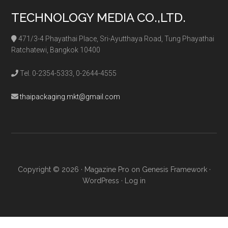
TECHNOLOGY MEDIA CO.,LTD.
471/3-4 Phayathai Place, Sri-Ayutthaya Road, Tung Phayathai
Ratchatewi, Bangkok 10400
Tel. 0-2354-5333, 0-2644-4555
thaipackaging.mkt@gmail.com
Copyright © 2026 ·
Magazine Pro
on
Genesis Framework
·
WordPress
·
Log in