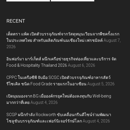
RECENT
เต็ดตรา แพ้ค เปิดตัวบรรจุภัณฑ์จากวัสดุหมุนเวียนจากพืชครั้งแรก
ในประเทศไทย สำหรับผลิตภัณฑ์นมเชียงใหม่ เฟรชมิลค์
August 7,
2026
อินฟอร์มา มาร์เก็ตส์ ผนึกเครือข่ายธุรกิจท่องเที่ยวและบริการ จัด
Food & Hospitality Thailand 2026
August 6, 2026
CPPC ในเครือซีพี จับมือ SCGC เปิดตัวบรรจุภัณฑ์อาหารสัตว์
รีไซเคิล ชนิด Food Grade รายแรกในอาเซียน
August 5, 2026
เปิดมุมมองจาก BG เมื่อองค์กรยุคใหม่ต้องลงทุนกับ Well-being
มากกว่าที่เคย
August 4, 2026
SCGP ผนึกกำลัง Rockworth ขับเคลื่อนกรีนดีไซน์ร่วมพัฒนา
โซลูชันบรรจุภัณฑ์และเฟอร์นิเจอร์รักษ์โลก
August 4, 2026