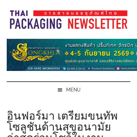
Skip
Skip
Skip
Skip
to
to
to
to
main
secondary
primary
footer
content
menu
sidebar
Thai
Thai
Pack
Pack
Magazine
Magazine
MENU
อินฟอร์มา เตรียมขนทัพ
โซลูชันด้านสุขอนามัย