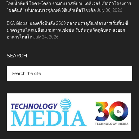
ไทยน้ำทิพย์ โคคา-โคล่า ร่วมกับ เวสท์บาย เดลิเวอรี่ เปิดตัวโครงการ
“ขอคืนดี” เก็บกลับบรรจุภัณฑ์ใช้แล้วเพื่อรีไซเคิล
July 30, 2026
EKA Global มองครึ่งปีหลัง 2569 ตลาดบรรจุภัณฑ์อาหารเริ่มฟื้น ชี้
มาตรฐานโลกเปลี่ยนเกมการแข่งขัน รับต้นทุนวัตถุดิบลด-ส่งออก
อาหารไทยโต
July 24, 2026
SEARCH
Search
the
site
...