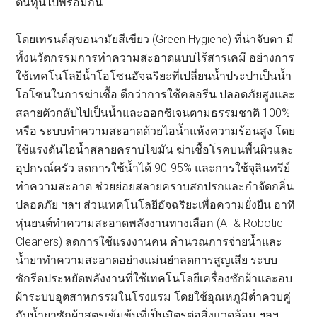
ต้นทุนไปพร้อมกัน
โดยเทรนด์สุขอนามัยสีเขียว (Green Hygiene) ที่น่าจับตา มี
ทั้งนวัตกรรมการทำความสะอาดแบบไร้สารเคมี อย่างการ
ใช้เทคโนโลยีน้ำโอโซนอัจฉริยะที่เปลี่ยนน้ำประปาเป็นน้ำ
โอโซนในการฆ่าเชื้อ ดีกว่าการใช้คลอรีน ปลอดภัยสูงและ
สลายตัวกลับไปเป็นน้ำและออกซิเจนตามธรรมชาติ 100%
หรือ ระบบทำความสะอาดด้วยไอน้ำแห้งความร้อนสูง โดย
ใช้แรงดันไอน้ำสลายคราบไขมัน ฆ่าเชื้อโรคบนพื้นผิวและ
อุปกรณ์ครัว ลดการใช้น้ำได้ 90-95% และการใช้จุลินทรีย์
ทำความสะอาด ช่วยย่อยสลายคราบสกปรกและกำจัดกลิ่น
ปลอดภัย ฯลฯ ส่วนเทคโนโลยีอัจฉริยะเพื่อความยั่งยืน อาทิ
หุ่นยนต์ทำความสะอาดพลังงานทางเลือก (AI & Robotic
Cleaners) ลดการใช้แรงงานคน คำนวณการจ่ายน้ำและ
น้ำยาทำความสะอาดอย่างแม่นยำลดการสูญเสีย ระบบ
ซักรีดประหยัดพลังงานที่ใช้เทคโนโลยีเครื่องซักผ้าและอบ
ผ้าระบบอุตสาหกรรมในโรงแรม โดยใช้อุณหภูมิต่ำควบคู่
กับน้ำยาซักผ้าสูตรเข้มข้นที่เป็นมิตรต่อสิ่งแวดล้อม ฯลฯ