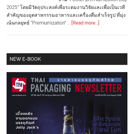
2025” โดยมีวัตถุประสงค์เพื่อระดมงานวิจัยและเพื่อเป็นเวที
สำคัญของอุตสาหกรรมอาหารและเครื่องดื่มสำเร็จรูป ที่มุ่ง
about
เน้นกลยุทธ์ “Premiumization” …
[Read more...]
“FoodX-
Premiumization
Day
2025”
Primary
NEW E-BOOK
ตอกย้ำ
Sidebar
บทบาท
เวที
นวัตกรรม
อาหาร
แห่ง
อนาคต