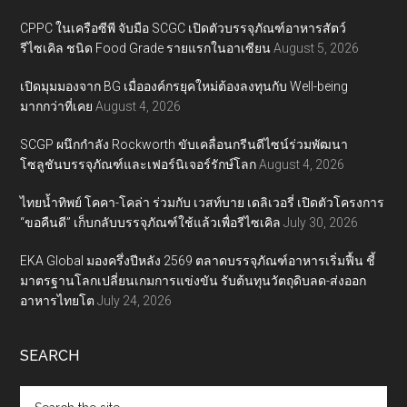
CPPC ในเครือซีพี จับมือ SCGC เปิดตัวบรรจุภัณฑ์อาหารสัตว์
รีไซเคิล ชนิด Food Grade รายแรกในอาเซียน
August 5, 2026
เปิดมุมมองจาก BG เมื่อองค์กรยุคใหม่ต้องลงทุนกับ Well-being
มากกว่าที่เคย
August 4, 2026
SCGP ผนึกกำลัง Rockworth ขับเคลื่อนกรีนดีไซน์ร่วมพัฒนา
โซลูชันบรรจุภัณฑ์และเฟอร์นิเจอร์รักษ์โลก
August 4, 2026
ไทยน้ำทิพย์ โคคา-โคล่า ร่วมกับ เวสท์บาย เดลิเวอรี่ เปิดตัวโครงการ
“ขอคืนดี” เก็บกลับบรรจุภัณฑ์ใช้แล้วเพื่อรีไซเคิล
July 30, 2026
EKA Global มองครึ่งปีหลัง 2569 ตลาดบรรจุภัณฑ์อาหารเริ่มฟื้น ชี้
มาตรฐานโลกเปลี่ยนเกมการแข่งขัน รับต้นทุนวัตถุดิบลด-ส่งออก
อาหารไทยโต
July 24, 2026
SEARCH
Search