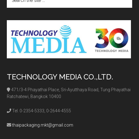
the
site
...
TECHNOLOGY MEDIA CO.,LTD.
471/3-4 Phayathai Place, Sri-Ayutthaya Road, Tung Phayathai
Ratchatewi, Bangkok 10400
Tel. 0-2354-5333, 0-2644-4555
thaipackaging.mkt@gmail.com