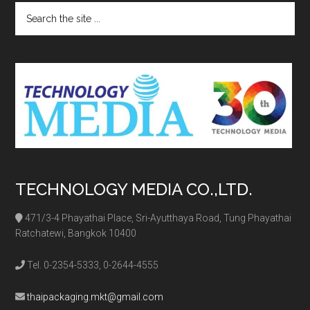
Search
the
site
...
TECHNOLOGY MEDIA CO.,LTD.
471/3-4 Phayathai Place, Sri-Ayutthaya Road, Tung Phayathai
Ratchatewi, Bangkok 10400
Tel. 0-2354-5333, 0-2644-4555
thaipackaging.mkt@gmail.com