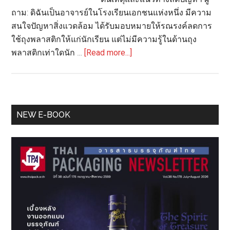
ถาม: ดิฉันเป็นอาจารย์ในโรงเรียนเอกชนแห่งหนึ่ง มีความ
สนใจปัญหาสิ่งแวดล้อม ได้รับมอบหมายให้รณรงค์ลดการ
ใช้ถุงพลาสติกให้แก่นักเรียน แต่ไม่มีความรู้ในด้านถุง
about
พลาสติกเท่าใดนัก …
[Read more...]
ถาม
จริง
ตอบ
จัง
Primary
NEW E-BOOK
เรื่อง
Sidebar
ที่
29:
ถุง
พลาสติก
แบบ
ใช้
ครั้ง
เดียว