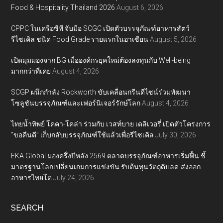
Food & Hospitality Thailand 2026
August 6, 2026
CPPC ในเครือซีพี จับมือ SCGC เปิดตัวบรรจุภัณฑ์อาหารสัตว์
รีไซเคิล ชนิด Food Grade รายแรกในอาเซียน
August 5, 2026
เปิดมุมมองจาก BG เมื่อองค์กรยุคใหม่ต้องลงทุนกับ Well-being
มากกว่าที่เคย
August 4, 2026
SCGP ผนึกกำลัง Rockworth ขับเคลื่อนกรีนดีไซน์ร่วมพัฒนา
โซลูชันบรรจุภัณฑ์และเฟอร์นิเจอร์รักษ์โลก
August 4, 2026
ไทยน้ำทิพย์ โคคา-โคล่า ร่วมกับ เวสท์บาย เดลิเวอรี่ เปิดตัวโครงการ
“ขอคืนดี” เก็บกลับบรรจุภัณฑ์ใช้แล้วเพื่อรีไซเคิล
July 30, 2026
EKA Global มองครึ่งปีหลัง 2569 ตลาดบรรจุภัณฑ์อาหารเริ่มฟื้น ชี้
มาตรฐานโลกเปลี่ยนเกมการแข่งขัน รับต้นทุนวัตถุดิบลด-ส่งออก
อาหารไทยโต
July 24, 2026
SEARCH