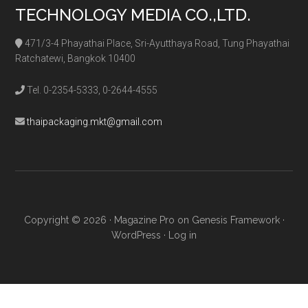
TECHNOLOGY MEDIA CO.,LTD.
471/3-4 Phayathai Place, Sri-Ayutthaya Road, Tung Phayathai
Ratchatewi, Bangkok 10400
Tel. 0-2354-5333, 0-2644-4555
thaipackaging.mkt@gmail.com
Copyright © 2026 ·
Magazine Pro
on
Genesis Framework
·
WordPress
·
Log in