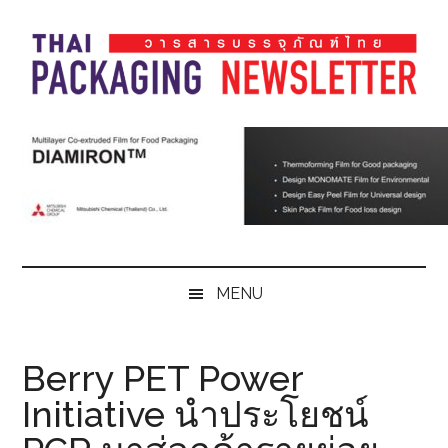
Skip
Skip
Skip
Skip
to
to
to
to
main
secondary
primary
footer
content
menu
sidebar
Thai
Thai
Pack
Pack
Magazine
Magazine
MENU
Berry PET Power
Initiative นำประโยชน์