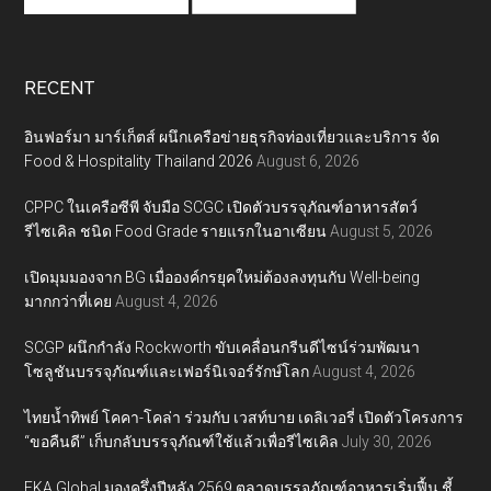
RECENT
อินฟอร์มา มาร์เก็ตส์ ผนึกเครือข่ายธุรกิจท่องเที่ยวและบริการ จัด
Food & Hospitality Thailand 2026
August 6, 2026
CPPC ในเครือซีพี จับมือ SCGC เปิดตัวบรรจุภัณฑ์อาหารสัตว์
รีไซเคิล ชนิด Food Grade รายแรกในอาเซียน
August 5, 2026
เปิดมุมมองจาก BG เมื่อองค์กรยุคใหม่ต้องลงทุนกับ Well-being
มากกว่าที่เคย
August 4, 2026
SCGP ผนึกกำลัง Rockworth ขับเคลื่อนกรีนดีไซน์ร่วมพัฒนา
โซลูชันบรรจุภัณฑ์และเฟอร์นิเจอร์รักษ์โลก
August 4, 2026
ไทยน้ำทิพย์ โคคา-โคล่า ร่วมกับ เวสท์บาย เดลิเวอรี่ เปิดตัวโครงการ
“ขอคืนดี” เก็บกลับบรรจุภัณฑ์ใช้แล้วเพื่อรีไซเคิล
July 30, 2026
EKA Global มองครึ่งปีหลัง 2569 ตลาดบรรจุภัณฑ์อาหารเริ่มฟื้น ชี้