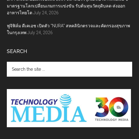
มาตรฐานโลกเปลี่ยนเกมการแข่งขัน รับต้นทุนวัตถุดิบลด-ส่งออก
อาหารไทยโต
July 24, 2026
ฟูจิฟิล์ม ดีเคเอช เปิดตัว “NURA” สหคลินิกตรวจและคัดกรองสุขภาพ
ในกรุงเทพ
July 24, 2026
SEARCH
Search
the
site
...