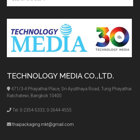
the
site
...
TECHNOLOGY MEDIA CO.,LTD.
471/3-4 Phayathai Place, Sri-Ayutthaya Road, Tung Phayathai
Ratchatewi, Bangkok 10400
Tel. 0-2354-5333, 0-2644-4555
thaipackaging.mkt@gmail.com