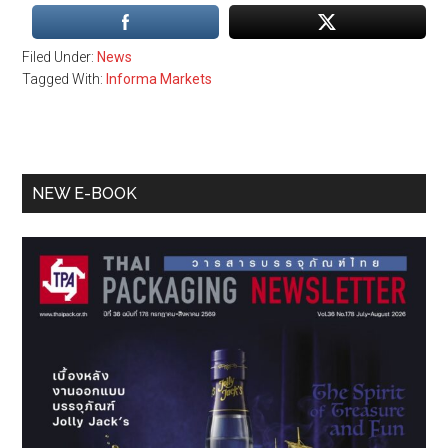
Filed Under:
News
Tagged With:
Informa Markets
Primary
NEW E-BOOK
Sidebar