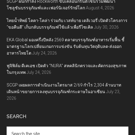
SCGP ผนึกกำลัง Rockworth ขับเคลื่อนกรีนดีไซน์ร่วมพัฒนา
โซลูชันบรรจุภัณฑ์และเฟอร์นิเจอร์รักษ์โลก
August 4, 2026
ไทยน้ำทิพย์ โคคา-โคล่า ร่วมกับ เวสท์บาย เดลิเวอรี่ เปิดตัวโครงการ
“ขอคืนดี” เก็บกลับบรรจุภัณฑ์ใช้แล้วเพื่อรีไซเคิล
July 30, 2026
EKA Global มองครึ่งปีหลัง 2569 ตลาดบรรจุภัณฑ์อาหารเริ่มฟื้น ชี้
มาตรฐานโลกเปลี่ยนเกมการแข่งขัน รับต้นทุนวัตถุดิบลด-ส่งออก
อาหารไทยโต
July 24, 2026
ฟูจิฟิล์ม ดีเคเอช เปิดตัว “NURA” สหคลินิกตรวจและคัดกรองสุขภาพ
ในกรุงเทพ
July 24, 2026
SCGP เผยผลการดำเนินงานไตรมาส 2/69 กำไร 2,304 ล้านบาท
เดินหน้าขยายการลงทุนบรรจุภัณฑ์กระดาษในอาเซียน
July 23,
2026
SEARCH
Search