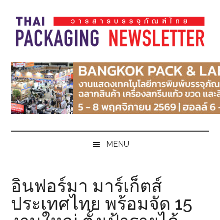
Skip
Skip
Skip
Skip
to
to
to
to
main
secondary
primary
footer
content
menu
sidebar
Thai
Thai
Pack
Pack
Magazine
Magazine
MENU
อินฟอร์มา มาร์เก็ตส์
ประเทศไทย พร้อมจัด 15