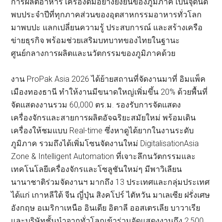
การผลิตอาหาร เครื่องดื่มอย่างยั่งยืนของภูมิภาค เป็นจุดนัด
พบประจำปีที่ทุกภาคส่วนของอุตสาหกรรมอาหารทั่วโลก
มาพบปะ แลกเปลี่ยนความรู้ ประสบการณ์ และสร้างเครือ
ข่ายธุรกิจ พร้อมช่วยเสริมบทบาทของไทยในฐานะ
ศูนย์กลางการผลิตและนวัตกรรมของภูมิภาคด้วย
งาน ProPak Asia 2026 ได้ย้ายสถานที่จัดงานมาที่ อิมแพ็ค
เมืองทองธานี ทำให้งานมีขนาดใหญ่เพิ่มขึ้น 20% ด้วยพื้นที่
จัดแสดงงานรวม 60,000 ตร.ม. รองรับการจัดแสดง
เครื่องจักรและสายการผลิตอัจฉริยะสมัยใหม่ พร้อมเดิน
เครื่องให้ชมแบบ Real-time ซึ่งหาดูได้ยากในงานระดับ
ภูมิภาค รวมถึงได้เพิ่มโซนจัดงานใหม่ DigitalisationAsia
Zone & Intelligent Automation ที่เจาะลึกนวัตกรรมและ
เทคโนโลยีเครื่องจักรและโซลูชันใหม่ๆ มีพาวิเลียน
นานาชาติร่วมจัดงานฯ มากถึง 13 ประเทศและกลุ่มประเทศ
ได้แก่ เกาหลีใต้ จีน ญี่ปุ่น สิงคโปร์ ไตัหวัน มาเลเซีย ฝรั่งเศษ
อังกฤษ อเมริกาเหนือ อินเดีย อิตาลี ออสเตรเลีย บาวาเรีย
และบริษัทชั้นนำจากทั่วโลกเข้าร่วมจัดแสดงงานถึง 2,500