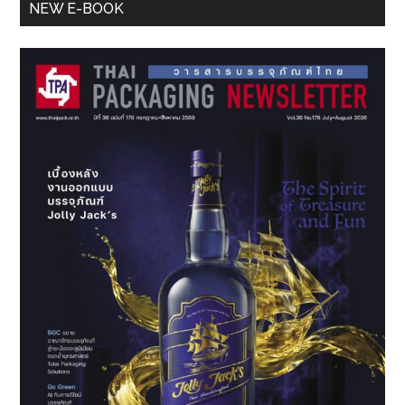
Primary
NEW E-BOOK
Sidebar