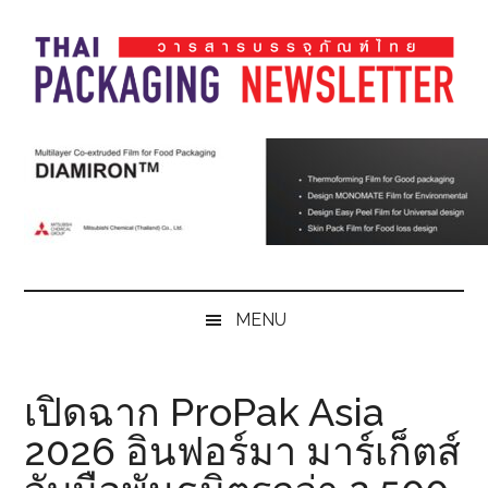
Skip
Skip
Skip
Skip
to
to
to
to
main
secondary
primary
footer
content
menu
sidebar
Thai
Thai
Pack
Pack
Magazine
Magazine
MENU
เปิดฉาก ProPak Asia
2026 อินฟอร์มา มาร์เก็ตส์