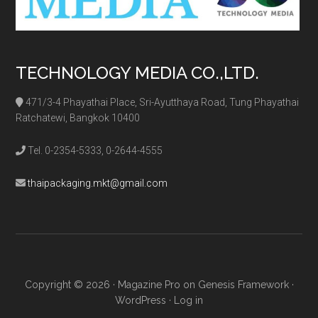
TECHNOLOGY MEDIA CO.,LTD.
471/3-4 Phayathai Place, Sri-Ayutthaya Road, Tung Phayathai
Ratchatewi, Bangkok 10400
Tel. 0-2354-5333, 0-2644-4555
thaipackaging.mkt@gmail.com
Copyright © 2026 ·
Magazine Pro
on
Genesis Framework
·
WordPress
·
Log in