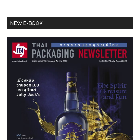
Primary
NEW E-BOOK
Sidebar