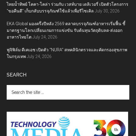
ไทยน้ำทิพย์ โคคา-โคล่า ร่วมกับ เวสท์บาย เดลิเวอรี่ เปิดตัวโครงการ
“ขอคืนดี” เก็บกลับบรรจุภัณฑ์ใช้แล้วเพื่อรีไซเคิล
July 30, 2026
EKA Global มองครึ่งปีหลัง 2569 ตลาดบรรจุภัณฑ์อาหารเริ่มฟื้น ชี้
มาตรฐานโลกเปลี่ยนเกมการแข่งขัน รับต้นทุนวัตถุดิบลด-ส่งออก
อาหารไทยโต
July 24, 2026
ฟูจิฟิล์ม ดีเคเอช เปิดตัว “NURA” สหคลินิกตรวจและคัดกรองสุขภาพ
ในกรุงเทพ
July 24, 2026
SEARCH
Search
the
site
...