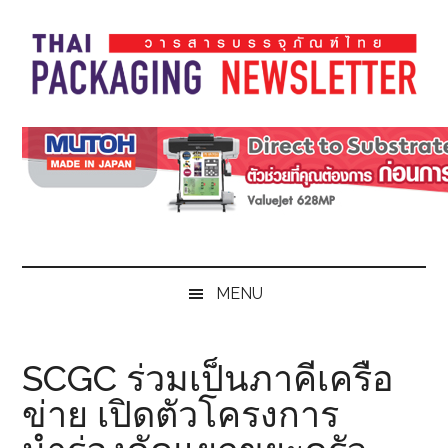
Skip
Skip
Skip
Skip
to
to
to
to
main
secondary
primary
footer
content
menu
sidebar
Thai
Thai
Pack
Pack
Magazine
Magazine
MENU
SCGC ร่วมเป็นภาคีเครือ
ข่าย เปิดตัวโครงการ