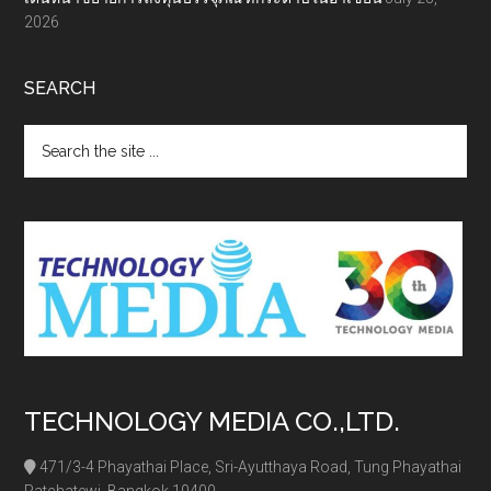
2026
SEARCH
Search
the
site
...
TECHNOLOGY MEDIA CO.,LTD.
471/3-4 Phayathai Place, Sri-Ayutthaya Road, Tung Phayathai