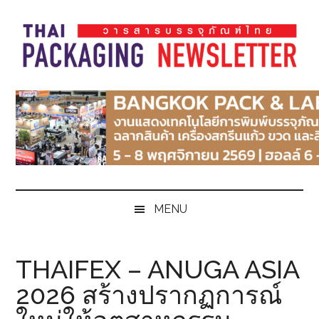
Skip
Skip
Skip
Skip
to
to
to
to
main
secondary
primary
footer
content
menu
sidebar
Thai
Thai
Pack
Pack
Magazine
Magazine
MENU
THAIFEX – ANUGA ASIA
2026 สร้างปรากฏการณ์