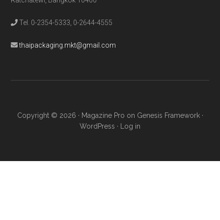
Ratchatewi, Bangkok 10400
Tel. 0-2354-5333, 0-2644-4555
thaipackaging.mkt@gmail.com
Copyright © 2026 ·
Magazine Pro
on
Genesis Framework
·
WordPress
·
Log in