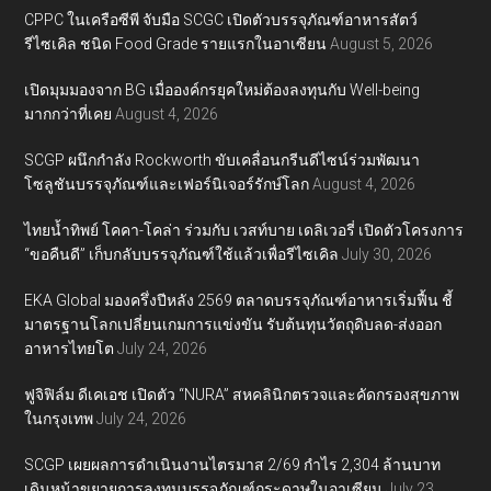
CPPC ในเครือซีพี จับมือ SCGC เปิดตัวบรรจุภัณฑ์อาหารสัตว์
รีไซเคิล ชนิด Food Grade รายแรกในอาเซียน
August 5, 2026
เปิดมุมมองจาก BG เมื่อองค์กรยุคใหม่ต้องลงทุนกับ Well-being
มากกว่าที่เคย
August 4, 2026
SCGP ผนึกกำลัง Rockworth ขับเคลื่อนกรีนดีไซน์ร่วมพัฒนา
โซลูชันบรรจุภัณฑ์และเฟอร์นิเจอร์รักษ์โลก
August 4, 2026
ไทยน้ำทิพย์ โคคา-โคล่า ร่วมกับ เวสท์บาย เดลิเวอรี่ เปิดตัวโครงการ
“ขอคืนดี” เก็บกลับบรรจุภัณฑ์ใช้แล้วเพื่อรีไซเคิล
July 30, 2026
EKA Global มองครึ่งปีหลัง 2569 ตลาดบรรจุภัณฑ์อาหารเริ่มฟื้น ชี้
มาตรฐานโลกเปลี่ยนเกมการแข่งขัน รับต้นทุนวัตถุดิบลด-ส่งออก
อาหารไทยโต
July 24, 2026
ฟูจิฟิล์ม ดีเคเอช เปิดตัว “NURA” สหคลินิกตรวจและคัดกรองสุขภาพ
ในกรุงเทพ
July 24, 2026
SCGP เผยผลการดำเนินงานไตรมาส 2/69 กำไร 2,304 ล้านบาท
เดินหน้าขยายการลงทุนบรรจุภัณฑ์กระดาษในอาเซียน
July 23,