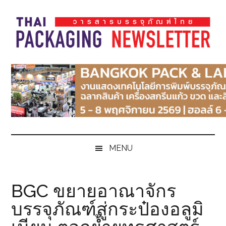
Skip
Skip
Skip
Skip
to
to
to
to
main
secondary
primary
footer
content
menu
sidebar
Thai
Thai
Pack
Pack
Magazine
Magazine
MENU
BGC ขยายอาณาจักร
บรรจุภัณฑ์สู่กระป๋องอลูมิ