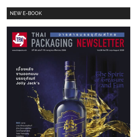
Primary
NEW E-BOOK
Sidebar