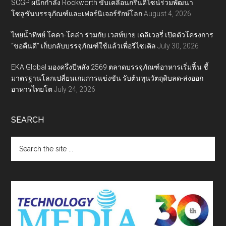
SCGP ผนึกกำลัง Rockworth ขับเคลื่อนกรีนดีไซน์ร่วมพัฒนา
โซลูชันบรรจุภัณฑ์และเฟอร์นิเจอร์รักษ์โลก
August 4, 2026
ไทยน้ำทิพย์ โคคา-โคล่า ร่วมกับ เวสท์บาย เดลิเวอรี่ เปิดตัวโครงการ
“ขอคืนดี” เก็บกลับบรรจุภัณฑ์ใช้แล้วเพื่อรีไซเคิล
July 30, 2026
EKA Global มองครึ่งปีหลัง 2569 ตลาดบรรจุภัณฑ์อาหารเริ่มฟื้น ชี้
มาตรฐานโลกเปลี่ยนเกมการแข่งขัน รับต้นทุนวัตถุดิบลด-ส่งออก
อาหารไทยโต
July 24, 2026
SEARCH
Search
the
site
...