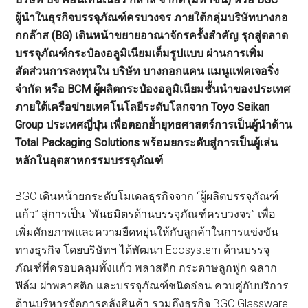
ผู้นำในธุรกิจบรรจุภัณฑ์ครบวงจร ภายใต้กลุ่มบริษัทบางกอ
กกล๊าส (BG) เดินหน้าขยายอาณาจักรครั้งสำคัญ รุกสู่ตลาด
บรรจุภัณฑ์กระป๋องอลูมิเนียมเต็มรูปแบบ ผ่านการเพิ่ม
สัดส่วนการลงทุนใน บริษัท บางกอกแคน แมนูแฟคเจอริ่ง
จำกัด หรือ BCM ผู้ผลิตกระป๋องอลูมิเนียมชั้นนำของประเทศ
ภายใต้เครือข่ายเทคโนโลยีระดับโลกจาก Toyo Seikan
Group ประเทศญี่ปุ่น เพื่อตอกย้ำยุทธศาสตร์การเป็นผู้นำด้าน
Total Packaging Solutions พร้อมยกระดับสู่การเป็นผู้เล่น
หลักในอุตสาหกรรมบรรจุภัณฑ์
BGC เดินหน้ายกระดับโมเดลธุรกิจจาก “ผู้ผลิตบรรจุภัณฑ์
แก้ว” สู่การเป็น “พันธมิตรด้านบรรจุภัณฑ์ครบวงจร” เพื่อ
เพิ่มศักยภาพและความยืดหยุ่นให้กับลูกค้าในการแข่งขัน
ทางธุรกิจ โดยบริษัทฯ ได้พัฒนา Ecosystem ด้านบรรจุ
ภัณฑ์ที่ครอบคลุมทั้งแก้ว พลาสติก กระดาษลูกฟูก ฉลาก
ฟิล์ม ฝาพลาสติก และบรรจุภัณฑ์ชนิดอ่อน ควบคู่กับบริการ
ด้านบริหารจัดการคลังสินค้า รวมถึงธุรกิจ BGC Glassware